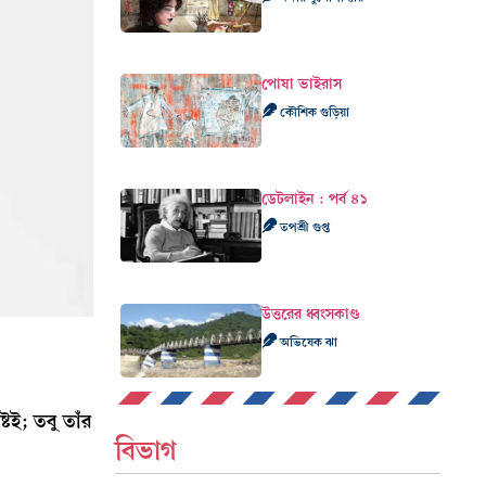
পোষা ভাইরাস
কৌশিক গুড়িয়া
ডেটলাইন : পর্ব ৪১
তপশ্রী গুপ্ত
উত্তরের ধ্বংসকাণ্ড
অভিষেক ঝা
টই; তবু তাঁর
বিভাগ