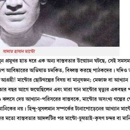
সাদাত হাসান মান্টো
ুন প্রমুখর হাত ধরে এক অন্য বাস্তবতার উন্মোচন ঘটছে, সেই সমসম
ুরূপ আবিষ্কারের অভিঘাত চমকিত, বিধ্বস্ত করছে পাঠকদের। যদি
া আগ্রহী! মান্টোর ছোটগল্পের বিষয় বা মানুষজন; মেজাজ বা আখ্যান
চার বছর আগে জন্মেছিলেন এবং মারা যান মান্টোর মৃত্যুর একবছর
ড ঝলসে দেয় আখ্যান-পরিসরের বাস্তবকে, মান্টোর অসংখ্য গল্পের ক্
িকের নয়। হিন্দু-মুসলমান সম্পর্কের টানাপোড়েনের আখ্যান মান্
চন্দদের মতো বাস্তবতার আদলটির পর মান্টো-চুঘতাই-কৃষণ চন্দর বা ম