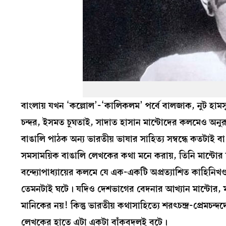
বাংলায় যখন ‘কল্লোল’-‘কালিকলম’ পর্বে বালজাক, নুট হামস
চন্দর, ইসমত চুঘতাই, সাদাত হাসান মান্টোদের কলমেও অন
বাঙালি পাঠক অন্য ভারতীয় ভাষার সাহিত্য সম্বন্ধে কতটাই ব
সমসাময়িক বাঙালি লেখকের কথা মনে করায়, তিনি মান্টোর 
বন্দ্যোপাধ্যায়ের কলমে যে এক-একটি অপ্রত্যাশিত কাহিনিখণ্
তেমনটাই ঘটে। যদিও দেশভাগের বেদনার আখ্যান মান্টোর, মান
মানিকের নয়! কিন্তু ভারতীয় কথাসাহিত্যে শরৎচন্দ্র-প্রেম
লেখকের হাতে এটা একটা বাঁকবদলই বটে।