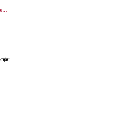
যায়…
া একটা