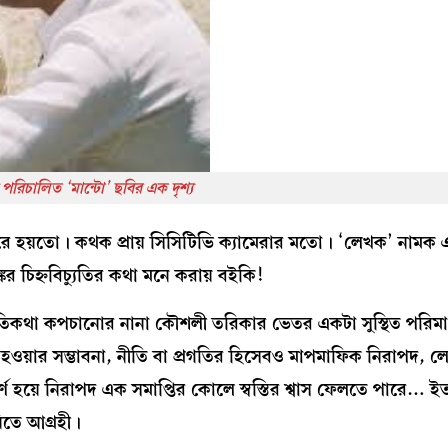
স পরিচালিত ‘মান্টো’ ছবির এক দৃশ্য
ে হয়তো। কথক প্রায় সিসিটিভি ক্যামেরার মতো। ‘লেখক’ নামক এক 
্কের চিহ্নবিচ্যুতির কথা মনে করায় বইকি!
াদী নীতিকথা কপচানোর নানা কৌশলী তরিকার ভেতর একটা সুস্থিত পরিম
 হওয়ার সম্ভাবনা, নীতি বা প্রগতির হিসেবও মাপমাফিক নিরাপদ,
 হয়ে নিরাপদ এক সমাপ্তির কোলে স্বস্তির শ্বাস ফেলতে পারে… ইত্
িতে আগ্রহী।