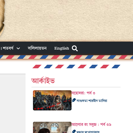
। শতবর্ষ
সলিলায়তন
English
আর্কাইভ
সহোদরা: পর্ব ৩
সাগুফতা শারমীন তানিয়া
আলোর রং সবুজ : পর্ব ৩৯
মন্দার মুখোপাধ্যায়