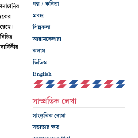
গল্প / কবিতা
ানাটানির
প্রবন্ধ
াদকের
য়েছে।
শিল্পকলা
িচিত্র
আরামকেদারা
বার্ষিকীর
কলাম
ভিডিও
English
সাম্প্রতিক লেখা
সাংস্কৃতিক বোমা
সভ্যতার ক্ষত