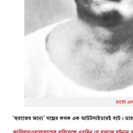
মান্টো এব
‘স্বরাজের জন্যে’ গল্পের কথক এক আউটসাইডারই বটে। ত
জালিয়ানওয়ালাবাগের পরিবেশে এতদিন যে রক্তাক্ত ঘটনার