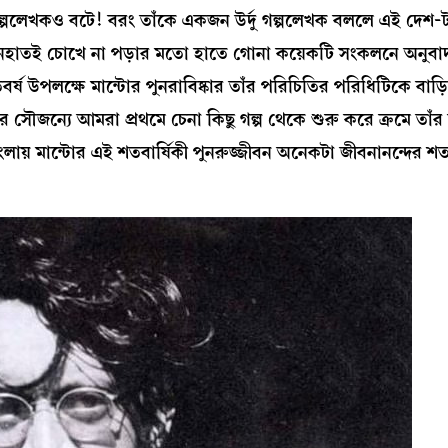
ল্পলেখকও বটে! বরং তাঁকে একজন উর্দু গল্পলেখক বললে এই দেশ-ট
ল্প নেহাতই চোখে না পড়ার মতো হাতে গোনা কয়েকটি সংকলনে অনুব
 উপলক্ষে মান্টোর পুনরাবিষ্কার তাঁর পরিচিতির পরিধিটিকে বাড়ি
র সৌজন্যে আমরা প্রথমে চেনা কিছু গল্প থেকে শুরু করে ক্রমে তাঁর ব
বাংলায় মান্টোর এই শতবার্ষিকী পুনরুজ্জীবন অনেকটা জীবনানন্দের শত