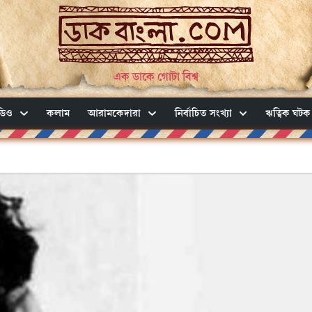
এক ডাকে গোটা বিশ্ব
ডিও
কলাম
আরামকেদারা
নির্বাচিত সংখ্যা
ঋত্বিক ঘটক