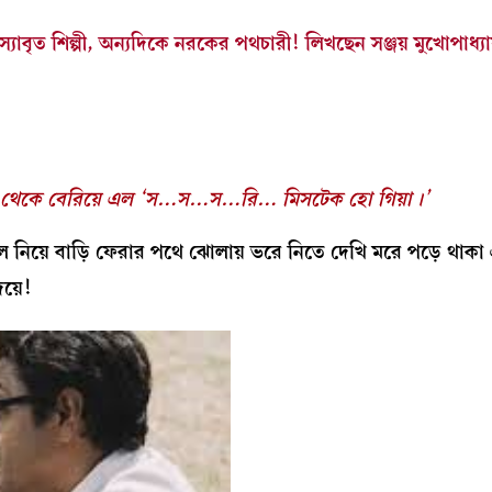
াবৃত শিল্পী, অন্যদিকে নরকের পথচারী! লিখছেন সঞ্জয় মুখোপাধ্
 মুখ থেকে বেরিয়ে এল ‘স…স…স…রি… মিসটেক হো গিয়া।’
করা চাল নিয়ে বাড়ি ফেরার পথে ঝোলায় ভরে নিতে দেখি মরে পড়ে থাক
য়ে!