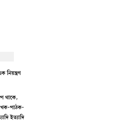
নিয়ন্ত্রণ
াপ থাকে,
 লেখক-পাঠক-
যাদি ইত্যাদি