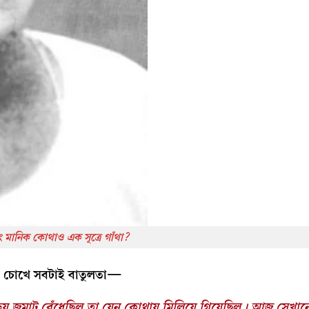
ং মানিক কোথাও এক সূত্রে গাঁথা?
ার চোখে সবটাই বাতুলতা—
 ভয় জমাট বেঁধেছিল তা যেন কোথায় মিলিয়ে গিয়েছিল। আজ সেখা