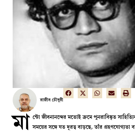
রাজীব চৌধুরী
মা
ন্টো জীবনানন্দের মতোই ক্রমে পুনরাবিষ্কৃত সাহিত
সময়ের সঙ্গে যত দূরত্ব বাড়ছে, তাঁর গ্রহণযোগ্যতা