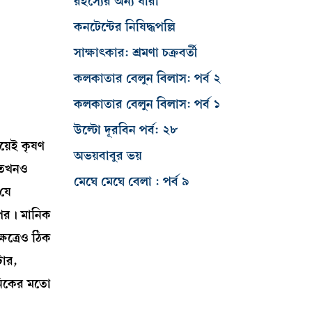
রহস্যের অন্য ধারা
কনটেন্টের নিষিদ্ধপল্লি
সাক্ষাৎকার: শ্রমণা চক্রবর্তী
কলকাতার বেলুন বিলাস: পর্ব ২
কলকাতার বেলুন বিলাস: পর্ব ১
উল্টো দূরবিন পর্ব: ২৮
য়েই কৃষণ
অভয়বাবুর ভয়
ও তখনও
মেঘে মেঘে বেলা : পর্ব ৯
 যে
 পর। মানিক
ষেত্রেও ঠিক
টোর,
ানিকের মতো