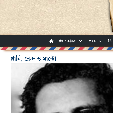
গল্প / কবিতা
প্রবন্ধ
ভি
গ্লানি, ক্লেদ ও মান্টো