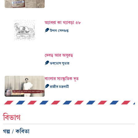
অ্যাবব়া কা থ্যাবড়া ৫৮
উপল সেনগুপ্ত
দেবত্ব আর অসুরত্ব
ভবতোষ সুতার
বাংলার সাংস্কৃতিক দূত
রাজীব চক্রবর্তী
বিভাগ
গল্প / কবিতা