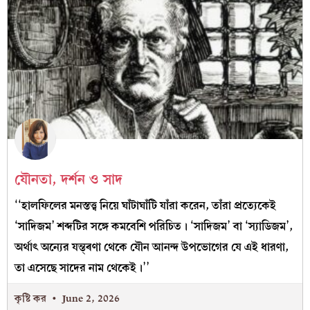
যৌনতা, দর্শন ও সাদ
‘‘হালফিলের মনস্তত্ত্ব নিয়ে ঘাঁটাঘাঁটি যাঁরা করেন, তাঁরা প্রত্যেকেই
‘সাদিজম’ শব্দটির সঙ্গে কমবেশি পরিচিত। ‘সাদিজম’ বা ‘স্যাডিজম’,
অর্থাৎ অন্যের যন্ত্ৰণা থেকে যৌন আনন্দ উপভোগের যে এই ধারণা,
তা এসেছে সাদের নাম থেকেই।’’
কৃষ্টি কর
June 2, 2026