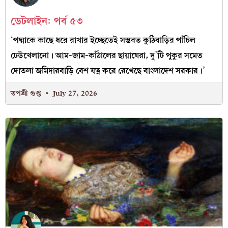
ডেটলাইন: পর্ব ৫৩
‘পদ্মাকে কাছে ধরে রাখার ইচ্ছেতেই সম্ভবত কুঠিবাড়ির পাঁচিল
ঢেউখেলানো। আম-জাম-কাঁঠালের ছায়াঘেরা, দু’টি পুকুর সমেত
দোতলা জমিদারবাড়ি বেশ যত্ন করে রেখেছে বাংলাদেশ সরকার।’
তপশ্রী গুপ্ত
July 27, 2026