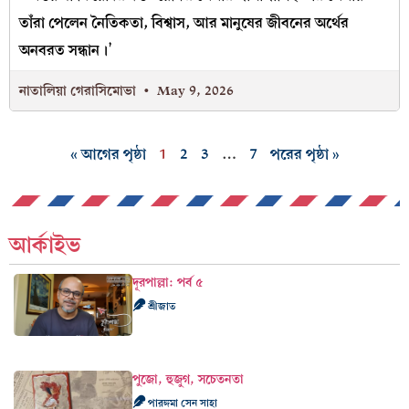
তাঁরা পেলেন নৈতিকতা, বিশ্বাস, আর মানুষের জীবনের অর্থের
অনবরত সন্ধান।’
নাতালিয়া গেরাসিমোভা
May 9, 2026
« আগের পৃষ্ঠা
1
2
3
…
7
পরের পৃষ্ঠা »
আর্কাইভ
দূরপাল্লা: পর্ব ৫
শ্রীজাত
পুজো, হুজুগ, সচেতনতা
পারঙ্গমা সেন সাহা