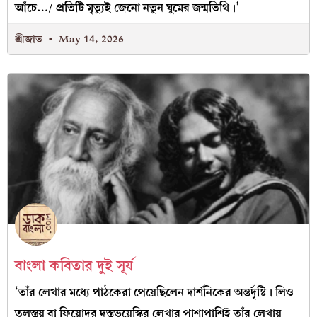
আঁচে…/ প্রতিটি মৃত্যুই জেনো নতুন ঘুমের জন্মতিথি।’
শ্রীজাত
May 14, 2026
বাংলা কবিতার দুই সূর্য
‘তাঁর লেখার মধ্যে পাঠকেরা পেয়েছিলেন দার্শনিকের অন্তর্দৃষ্টি। লিও
তলস্তয় বা ফিয়োদর দস্তভয়েস্কির লেখার পাশাপাশিই তাঁর লেখায়