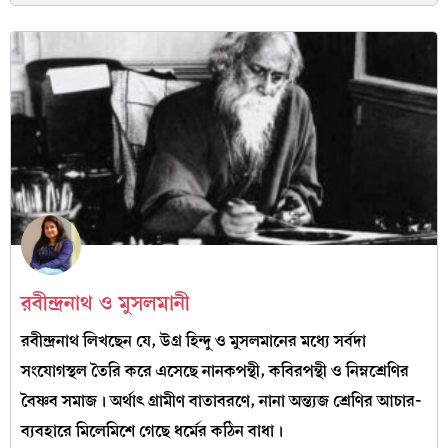
রবীন্দ্রনাথ ও মুসলমানী
রবীন্দ্রনাথ লিখছেন যে, উগ্র হিন্দু ও মুসলমানের মধ্যে সর্বদা
সংযোগস্থল তৈরি করে এসেছে নানকপন্থী, কবিরপন্থী ও নিম্নশ্রেণির
বৈষ্ণব সমাজ। অর্থাৎ গ্রামীণ বাতাবরণে, নানা অন্ত্যজ শ্রেণির আচার-
ব্যবহারে মিলেমিশে গেছে ধর্মের কঠিন বাধা।