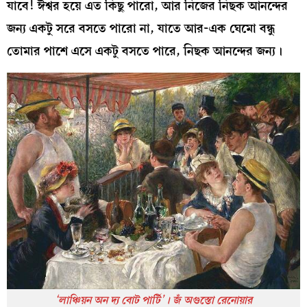
যাবে! ঈশ্বর হয়ে এত কিছু পারো, আর নিজের নিছক আনন্দের
জন্য একটু সরে বসতে পারো না, যাতে আর-এক ঘেমো বন্ধু
তোমার পাশে এসে একটু বসতে পারে, নিছক আনন্দের জন্য।
‘লাঞ্চিয়ন অন দ্য বোট পার্টি’। জঁ অগুস্তো রেনোয়ার