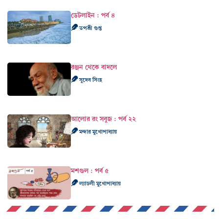
ডেটলাইন : পর্ব ৪
তপশ্রী গুপ্ত
রঞ্জন থেকে বাদলে
সুদেব সিংহ
আলোর রং সবুজ : পর্ব ২২
মন্দার মুখোপাধ্যায়
মশগুল : পর্ব ৫
ল্যাডলী মুখোপাধ্যায়