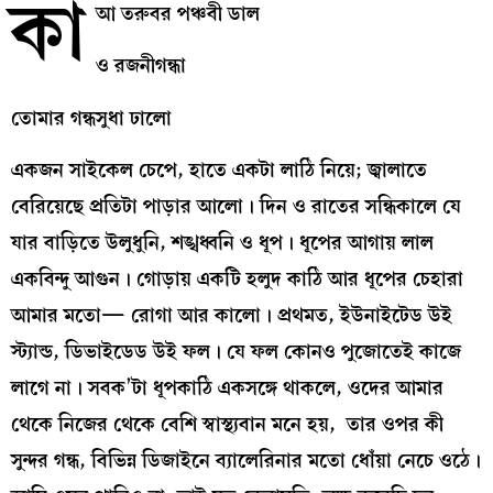
কা
আ তরুবর পঞ্চবী ডাল
ও রজনীগন্ধা
তোমার গন্ধসুধা ঢালো
একজন সাইকেল চেপে, হাতে একটা লাঠি নিয়ে; জ্বালাতে
বেরিয়েছে প্রতিটা পাড়ার আলো। দিন ও রাতের সন্ধিকালে যে
যার বাড়িতে উলুধুনি, শঙ্খধ্বনি ও ধূপ। ধূপের আগায় লাল
একবিন্দু আগুন। গোড়ায় একটি হলুদ কাঠি আর ধূপের চেহারা
আমার মতো— রোগা আর কালো। প্রথমত, ইউনাইটেড উই
স্ট্যান্ড, ডিভাইডেড উই ফল। যে ফল কোনও পুজোতেই কাজে
লাগে না। সবক’টা ধূপকাঠি একসঙ্গে থাকলে, ওদের আমার
থেকে নিজের থেকে বেশি স্বাস্থ্যবান মনে হয়, তার ওপর কী
সুন্দর গন্ধ, বিভিন্ন ডিজাইনে ব্যালেরিনার মতো ধোঁয়া নেচে ওঠে।