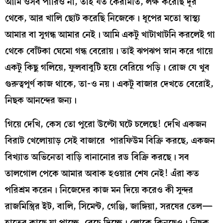
আমি ওসব পারিও না, তাই যত কেরামতি, লক্ষ করেছি দূর
থেকে, আর খালি ছোট করেছি নিজেকে। ধূপের মতো স্বাস্থ্য
আমার বা সুগন্ধ আমার নেই। আমি একটু খাটাখাটনি করলেই গা
থেকে বোঁটকা ঘেমো গন্ধ বেরোয়। তাই ঝপঝপ স্নান করে গায়ে
একটু কিছু গলিয়ে, ফুলবাবুটি হয়ে বেরিয়ে পড়ি। রোজ যে খুব
গুরুত্বপূর্ণ কাজ থাকে, তা-ও নয়। একটু বাজার দেখতে বেরোই,
নিছক আনন্দের জন্য।
গিয়ে দেখি, কেস তো পুরো উল্টো ঘটে চলেছে! দেখি একজন
বিরাট খেলোয়াড় সেই বাজারে পারফিউম বিক্রি করছে, একজন
বিখ্যাত অভিনেতা বাড়ি বানানোর রড বিক্রি করছে। সব
তালগোল পেকে আমার অবাক হওয়ার শেষ নেই! এঁরা কত
পরিশ্রম করেন। নিজেদের কাজ মন দিয়ে করেও কী সুন্দর
রাজমিস্ত্রির ইট, বালি, সিমেন্ট, গেঞ্জি, জাঙ্গিয়া, সরষের তেল—
হাতের কাছে যা পাচ্ছে, বেচে দিচ্ছে। লোকে কিনছেও। নিছক