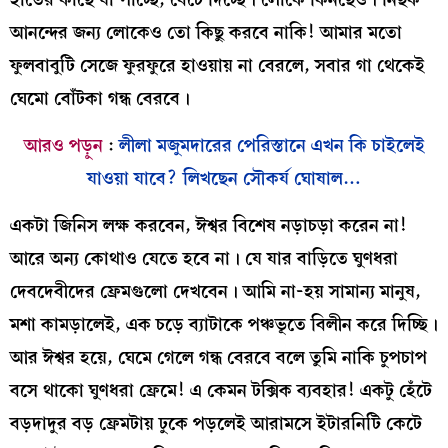
আনন্দের জন্য লোকেও তো কিছু করবে নাকি! আমার মতো
ফুলবাবুটি সেজে ফুরফুরে হাওয়ায় না বেরলে, সবার গা থেকেই
ঘেমো বোঁটকা গন্ধ বেরবে।
আরও পড়ুন
:
লীলা মজুমদারের পেরিস্তানে এখন কি চাইলেই
যাওয়া যাবে? লিখছেন সৌকর্য ঘোষাল…
একটা জিনিস লক্ষ করবেন, ঈশ্বর বিশেষ নড়াচড়া করেন না!
আরে অন্য কোথাও যেতে হবে না। যে যার বাড়িতে ঘুণধরা
দেবদেবীদের ফ্রেমগুলো দেখবেন। আমি না-হয় সামান্য মানুষ,
মশা কামড়ালেই, এক চড়ে ব্যাটাকে পঞ্চভূতে বিলীন করে দিচ্ছি।
আর ঈশ্বর হয়ে, ঘেমে গেলে গন্ধ বেরবে বলে তুমি নাকি চুপচাপ
বসে থাকো ঘুণধরা ফ্রেমে! এ কেমন টক্সিক ব্যবহার! একটু হেঁটে
বড়দাদুর বড় ফ্রেমটায় ঢুকে পড়লেই আরামসে ইটারনিটি কেটে