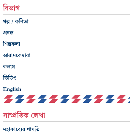
বিভাগ
গল্প / কবিতা
প্রবন্ধ
শিল্পকলা
আরামকেদারা
কলাম
ভিডিও
English
সাম্প্রতিক লেখা
মহাকাব্যের খামতি