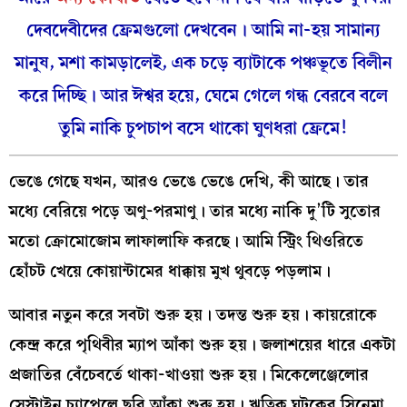
দেবদেবীদের ফ্রেমগুলো দেখবেন। আমি না-হয় সামান্য
মানুষ, মশা কামড়ালেই, এক চড়ে ব্যাটাকে পঞ্চভূতে বিলীন
করে দিচ্ছি। আর ঈশ্বর হয়ে, ঘেমে গেলে গন্ধ বেরবে বলে
তুমি নাকি চুপচাপ বসে থাকো ঘুণধরা ফ্রেমে!
ভেঙে গেছে যখন, আরও ভেঙে ভেঙে দেখি, কী আছে। তার
মধ্যে বেরিয়ে পড়ে অণু-পরমাণু। তার মধ্যে নাকি দু’টি সুতোর
মতো ক্রোমোজোম লাফালাফি করছে। আমি স্ট্রিং থিওরিতে
হোঁচট খেয়ে কোয়ান্টামের ধাক্কায় মুখ থুবড়ে পড়লাম।
আবার নতুন করে সবটা শুরু হয়। তদন্ত শুরু হয়। কায়রোকে
কেন্দ্র করে পৃথিবীর ম্যাপ আঁকা শুরু হয়। জলাশয়ের ধারে একটা
প্রজাতির বেঁচেবর্তে থাকা-খাওয়া শুরু হয়। মিকেলেঞ্জেলোর
সেস্টাইন চ্যাপেলে ছবি আঁকা শুরু হয়। ঋত্বিক ঘটকের সিনেমা