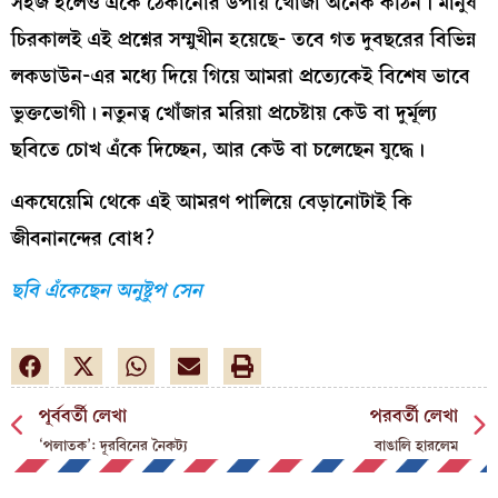
সহজ হলেও একে ঠেকানোর উপায় খোঁজা অনেক কঠিন। মানুষ
চিরকালই এই প্রশ্নের সম্মুখীন হয়েছে- তবে গত দুবছরের বিভিন্ন
লকডাউন-এর মধ্যে দিয়ে গিয়ে আমরা প্রত্যেকেই বিশেষ ভাবে
ভুক্তভোগী। নতুনত্ব খোঁজার মরিয়া প্রচেষ্টায় কেউ বা দুর্মূল্য
ছবিতে চোখ এঁকে দিচ্ছেন, আর কেউ বা চলেছেন যুদ্ধে।
একঘেয়েমি থেকে এই আমরণ পালিয়ে বেড়ানোটাই কি
জীবনানন্দের বোধ?
ছবি এঁকেছেন অনুষ্টুপ সেন
পূর্ববর্তী লেখা
পরবর্তী লেখা
‘পলাতক’: দূরবিনের নৈকট্য
বাঙালি হারলেম