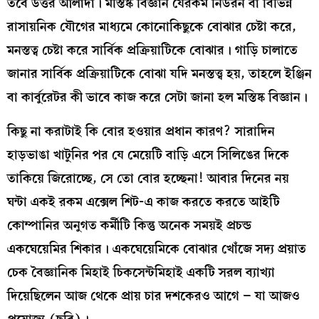
তবে উত্তর আলাদা। মস্তিষ্ক বিজ্ঞান যেরকম নিউরন বা বিভিন্ন
রাসায়নিক যৌগের মাধ্যমে কোনোকিছুকে বোঝার চেষ্টা করে,
মনস্তত্ব চেষ্টা করে সার্বিক প্রক্রিয়াটিকে বোঝার। গাড়ি চালাতে
জানার সার্বিক প্রক্রিয়াটিকে বোঝা যদি মনস্তত্ত্ব হয়, তাহলে ইঞ্জিন
বা কার্বুরেটর কী ভাবে কাজ করে সেটা জানা হল মস্তিষ্ক বিজ্ঞান।
কিছু না করাটাই কি বোর হওয়ার প্রধান কারণ? সারাদিন
হাড়ভাঙা খাটুনির পর যে মেয়েটি বাড়ি এসে সিলিঙের দিকে
তাকিয়ে জিরোচ্ছে, সে তো বোর হচ্ছেনা! আবার দিনের নয়
ঘন্টা একই রকম এক্সেল শিট-এ কাজ করতে করতে আইটি
কোম্পানির অনুগত কর্মীটি কিন্তু অনেক সময়ই প্রচন্ড
একঘেয়েমির শিকার। একঘেয়েমিকে বোঝার খোঁজে সদ্য প্রয়াত
চেক বৈজ্ঞানিক মিহাই চিকসেন্টমিহাই একটি সরল ব্যাখ্যা
দিয়েছিলেন আজ থেকে প্রায় চার দশকেরও আগে – যা আজও