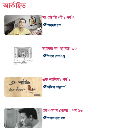
আর্কাইভ
সং স্টোরি শর্ট : পর্ব ৭
অনুপম রায়
অ্যাবরা কা থ্যাবড়া ৩৫
উপল সেনগুপ্ত
এক শালিক: পর্ব ১
চন্দ্রিল ভট্টাচার্য
চোখ-কান খোলা : পর্ব ১৩
ডাকবাংলা.কম