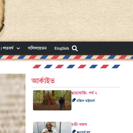
। শতবর্ষ
সলিলায়তন
English
আর্কাইভ
ছায়াবাজি: পর্ব ২
চন্দ্রিল ভট্টাচার্য
চণ্ডী-মঙ্গল
ঋতুপর্ণ বসু