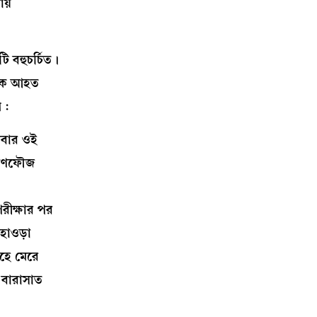
তায়
 বহুচর্চিত।
 এক আহত
 :
কবার ওই
 গণফৌজ
রীক্ষার পর
 হাওড়া
েহে মেরে
 বারাসাত