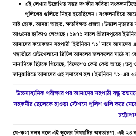
এই লেখায় উল্লেখিত সত্তর দশকীয় কবিতা সংকলনটিতে
পুলিশের গুলিতে নিহত হয়েছিলেন। সংকলনটিতে আছে
যাই হোক, আমরা আহত, ক্ষতবিক্ষত প্রজন্ম। উত্তাল নৃত‍্য
আগুনের ছ‍্যাঁকাও লেগেছে। ১৯৭১ সালে শ্রীরামপুরের ইউনি
আমাদের কয়েকজন সহপাঠী ‘ইউনিয়ন ৭১’ নামে আমাদের একটি 
গঙ্গাতীরে ঢেউখেলানো ব্রিটিশ আমলের জলকলের মাঠে বা কো
নানাদিকে ছিটকে গিয়েছে, বিদেশেও কেউ কেউ আছে। তবু ওই
জানুয়ারিতে আমাদের এই সমাবেশ হল। ইউনিয়ন ৭১-এর ২
উচ্চমাধ‍্যমিক পরীক্ষার পর আমাদের সহপাঠী বন্ধু তন্ময
সহকর্মীর ছেলেকে হাওড়া স্টেশনে পুলিশ গুলি করে মের
চট্টোপা
যে-কথা বলব বলে এই স্কুলের বিষয়টির অবতারণা, এই ২৪ বছর