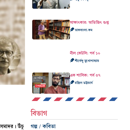
সাক্ষাৎকার: অভিজিৎ গুপ্ত
ডাকবাংলা.কম
নীল কেটলি: পর্ব ১০
শীর্ষেন্দু মুখোপাধ্যায়
এক শালিক: পর্ব ৩৭
চন্দ্রিল ভট্টাচার্য
বিভাগ
সমাদর। উঁচু
গল্প / কবিতা