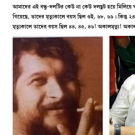
আমাদের এই বন্ধু-দলটির কেউ না কেউ দলছুট হয়ে মিলিয়ে য
গিয়েছে, তাদের মৃত‍্যুকালে বয়স ছিল ওই, ৬৮, ৬৯। কিন্ত
মৃত‍্যুকালে তাদের বয়স ছিল ৪৪, ৪৫, ৪৬! অকালমৃত‍্যু! অকালমৃ