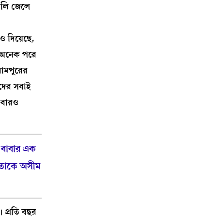
গলি জেলে
েও দিয়েছে,
, অনেক পরে
রামপুরের
াদের সবাই
এবারও
র বাবার এক
শ তাকে অসীম
 প্রতি বছর