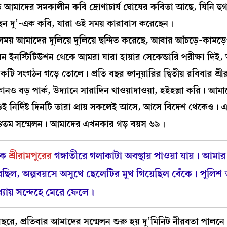
 আমাদের সমকালীন কবি দ্রোণাচার্য ঘোষের কবিতা আছে, যিনি হু
ন দু’-এক কবি, যারা ওই সময় কারাবাস করেছেন।
রত সময় আমাদের দুলিয়ে দুলিয়ে ছন্দিত করেছে, আবার আঁচড়ে-কামড়
য়ন ইনস্টিটিউশন থেকে আমরা যারা হায়ার সেকেন্ডারি পরীক্ষা দিই
সংগঠন গড়ে তোলে। প্রতি বছর জানুয়ারির দ্বিতীয় রবিবার শ্রী
নও বড় পার্ক, উদ‍্যানে সারাদিন খাওয়াদাওয়া, হইহল্লা করি। আম
 নির্দিষ্ট দিনটি তারা প্রায় সকলেই আসে, আসে বিদেশ থেকেও। 
৪তম সম্মেলন। আমাদের এখনকার গড় বয়স ৬৯।
়কে
শ্রীরামপুরের
গঙ্গাতীরে গলাকাটা অবস্থায় পাওয়া যায়। আমা
েছিল, অল্পবয়সে অসুখে ছেলেটির মুখ গিয়েছিল বেঁকে। পুলি
ধ্যায় সন্দেহে মেরে ফেলে।
ে, প্রতিবার আমাদের সম্মেলন শুরু হয় দু’মিনিট নীরবতা পালনে।