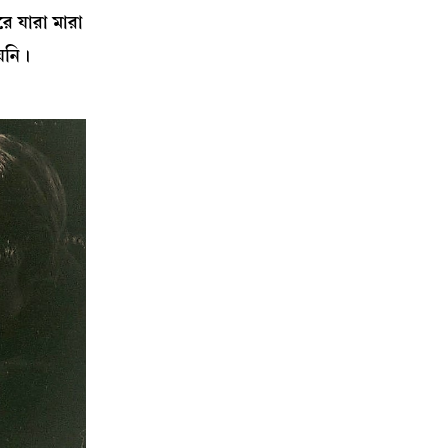
ে যারা মারা
য়নি।