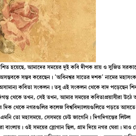
প্রকাশিত হয়েছে, আমাদের সময়ের দুই কবি দীপক রায় ও সুজিত সরকা
ু, অসম্ভবকে সম্ভব করেছেন। ‘অবিনশ্বর সাতের দশক’ নামের মহাসং
অসামান্য কবিতা সংকলন। তবু এই সংকলন থেকে বাদ পড়েছেন শিবাজ
দিকদিগন্ত থেকে তখন, সেই তখন, আমার সময়ের কবিতাপ্রয়াসীরা উঠ
েষ দিক থেকে নগরগুলির কলেজ বিশ্ববিদ‍্যালয়গুলিতে পড়তে আসত
নি এমনি তো মহাসময়ে, সেসময়ে ঢেউ জাগেনি। দিগদিগন্তের লিটল
ারা বাংলায়। ওই সময়ের স্লোগান ছিল, গ্রাম দিয়ে নগর ঘেরা। মাও স