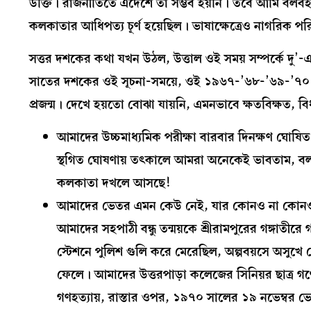
উক্তি। রাজনীতিতে এদেশে তা সম্ভব হয়নি। তবে আমি বলবই
কলকাতার আধিপত‍্য চূর্ণ হয়েছিল। ভাষাক্ষেত্রেও নাগরিক
সত্তর দশকের কথা যখন উঠল, উত্তাল ওই সময় সম্পর্কে দু’-এ
সাতের দশকের ওই সূচনা-সময়ে, ওই ১৯৬৭-’৬৮-’৬৯-’৭০ 
প্রজন্ম। দেখে হয়তো বোঝা যায়নি, এমনভাবে ক্ষতবিক্ষত, বি
আমাদের উচ্চমাধ‍্যমিক পরীক্ষা বারবার দিনক্ষণ ঘ
স্থগিত ঘোষণায় তৎকালে আমরা অনেকেই ভাবতাম, বল
কলকাতা দখলে আসছে!
আমাদের ভেতর এমন কেউ নেই, যার কোনও না কোনও বন্
আমাদের সহপাঠী বন্ধু তন্ময়কে শ্রীরামপুরের গঙ্গাতী
স্টেশনে পুলিশ গুলি করে মেরেছিল, অল্পবয়সে অসুখে ছ
ফেলে। আমাদের উত্তরপাড়া কলেজের সিনিয়র ছাত্র গ
গণহত‍্যায়, রাস্তার ওপর, ১৯৭০ সালের ১৯ নভেম্বর