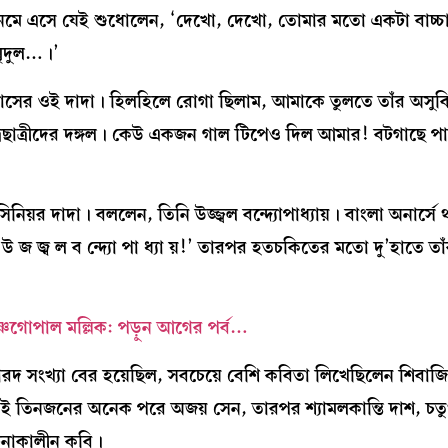
নেমে এসে যেই শুধোলেন, ‘দেখো, দেখো, তোমার মতো একটা বাচ্চ
মৃদুল…।’
ক্লাসের ওই দাদা। হিলহিলে রোগা ছিলাম, আমাকে তুলতে তাঁর অসুব
্রছাত্রীদের দঙ্গল। কেউ একজন গাল টিপেও দিল আমার! বটগাছে প
 দাদা। বললেন, তিনি উজ্জ্বল বন্দ‍্যোপাধ‍্যায়। বাংলা অনার্সে থ
উ জ জ্ব ল ব ন্দ‍্যো পা ধ‍্যা য়!’ তারপর হতচকিতের মতো দু’হাতে ত
ৃষ্ণগোপাল মল্লিক: পড়ুন আগের পর্ব…
ারদ সংখ‍্যা বের হয়েছিল, সবচেয়ে বেশি কবিতা লিখেছিলেন শিবাজি
গ। এই তিনজনের অনেক পরে অজয় সেন, তারপর শ‍্যামলকান্তি দাশ, চতুর
ূচনাকালীন কবি।