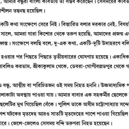
, আমার বন্ধুরা বাংলা কবিতায় তা সম্ভব করেছেন। সেসময়ের কবি
 পরিশীলন তছনছ হয়েছিল।
কটি কথা সংক্ষেপে সেরে নিই। বিস্তারিত বলার দরকার নেই, বিষয়টি
সালে, আমরা যারা কিশোর থেকে তরুণ হয়েছি, আমাদের প্রজন্ম
ধ্বস্ত। সংক্ষেপে বলছি বলে, দু-এক কথা, একটি-দুটি উদাহরণে বলি
োষিত হওয়ার পর পিছতে পিছতে তৃতীয়বারের ঘোষণায় হয়েছে। একাধি
াবলিও করতাম, শ্রীকাকুলাম থেকে, ডেবরা-গোপীবল্লভপুর থেকে
ধু, আত্মীয় বা পরিচিতজন ওই সময় নিহত হননি। উচ্চমাধ‍্যমিক প
রে গলাকাটা অবস্থায় পাওয়া যায়। আমার বাবার এক সহকর্মীর ছেলেকে
েলেটির মুখ গিয়েছিল বেঁকে। পুলিশ তাকে অসীম চট্টোপাধ্যায় সন্দ
ণেশ ঘটকের মৃতদেহ আরও সাতটি মৃতদেহের পাশে পাওয়া গিয়েছিল
 ভোরে। জেলে-জেলেও সেসময় বন্দি তরুণরা নিহত হয়েছেন।