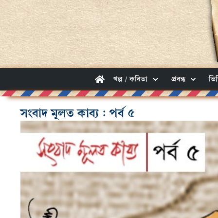
গল্প / কবিতা
প্রবন্ধ
ভি
সংবাদ মূলত কাব্য : পর্ব ৫