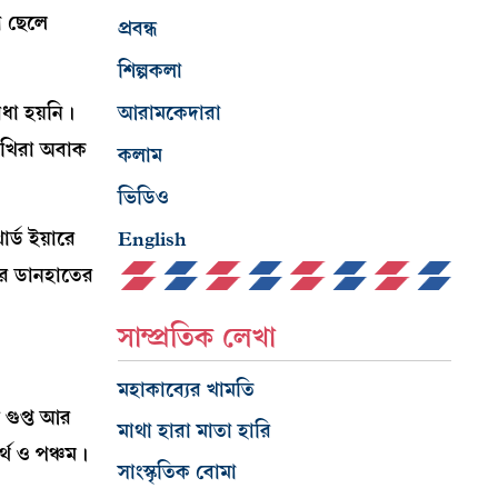
া ছেলে
প্রবন্ধ
শিল্পকলা
িধা হয়নি।
আরামকেদারা
াখিরা অবাক
কলাম
ভিডিও
ার্ড ইয়ারে
English
াঁর ডানহাতের
সাম্প্রতিক লেখা
মহাকাব্যের খামতি
 গুপ্ত আর
মাথা হারা মাতা হারি
্থ ও পঞ্চম।
সাংস্কৃতিক বোমা