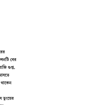
রের
কলনটি বের
ি গুপ্ত,
ে আসতে
ে থাকেন
ে তুংয়ের