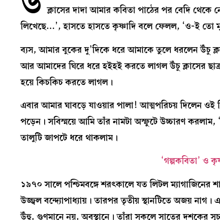
উ
ক্লাসের দাদা আমার কবিতা পাঠের পর বেদি থেকে 
লিখেছে…’, হাসতে হাসতে কৃষ্ণাদি বলে ফেলল, ‘ও-ই তো 
ব‍্যস, আমার বুকের দু’দিকে ধরে আমাকে তুলে ধরলেন উঁচু 
আর আমাদের ঘিরে ধরে হইহই করতে লাগল উঁচু ক্লাসের ছাত
হয়ে কিচকিচ করতে লাগল।
এবার আমার ঘাবড়ে যাওয়ার পালা! আত্মপরিচয় দিলেন ওই সিনিয়র
পড়েন। সবিস্ময়ে আমি তাঁর নামটা অস্ফুটে উচ্চারণ করলাম, ‘
তালুটি জাপটে ধরে থাকলাম।
‘গল্পকবিতা’ ও ক
১৯৭০ সালে পশ্চিমবঙ্গে শরৎকালে যত লিটল ম‍্যাগাজিনের শ
উজ্জ্বল বন্দ‍্যোপাধ‍্যায়। তারপর তৃতীয় স্থানটিতে অজয় না
উঁহু, গুণমানে নয়, অবস্থানে। তাঁরা সকলে সাতের দশকের স