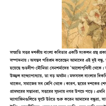
সম্প্রতি সত্তর দশকীয় বাংলা কবিতার একটি সংকলন গ্রন্থ 
সম্পাদনায়। অসম্ভব পরিশ্রম করেছেন আমাদের এই দুই বন্ধ
হয়েছে শুভদীপ-মৌমিতা সেনশর্মাদের ‘আলোপৃথিবী থেকে। 
উজ্জ্বল বন্দ‍্যোপাধ‍্যায়, তা বড় অঘটন। মফসসল বাংলার 
থাকেন, সমাজের সব শ্রেণি থেকে। কারণ, ছয়ের দশকের শ
গ্রামঘরের সন্তানরা, সত্তরের সূচনায় নগর উপচে পড়ে। এম
ম‍্যাগাজিনগুলিতে ফুটে উঠতে শুরু করেন আমাদের বন্ধুরা, স