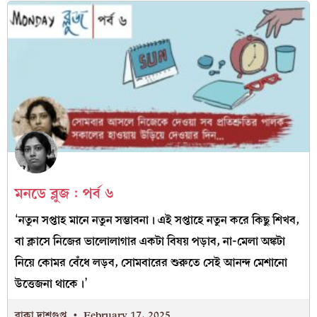
মনডে ব্লুজ : পর্ব ৬
‘নতুন সপ্তাহ মানে নতুন সম্ভাবনা। এই সপ্তাহে নতুন করে কিছু শিখব,
বা ক্লাসে নিজের ভালোলাগার একটা বিষয় পড়াব, না-মেলা অঙ্কটা
নিয়ে কোমর বেঁধে লড়ব, সোমবারের শুরুতে সেই আনন্দ মেশানো
উত্তেজনা থাকে।’
রাকা দাশগুপ্ত
February 17, 2025