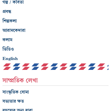
গল্প / কবিতা
প্রবন্ধ
শিল্পকলা
আরামকেদারা
কলাম
ভিডিও
English
সাম্প্রতিক লেখা
সাংস্কৃতিক বোমা
সভ্যতার ক্ষত
রহস্যের অন্য ধারা