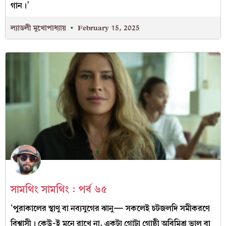
গান।’
ল্যাডলী মুখোপাধ্যায়
February 15, 2025
সামথিং সামথিং : পর্ব ৬৫
‘পুরাকালের স্থাণু বা নব্যযুগের ঝানু— সকলেই চটজলদি সমীকরণে
বিশ্বাসী। কেউ-ই মনে রাখে না, একটা গোটা গোষ্ঠী অবিমিশ্র ভাল বা