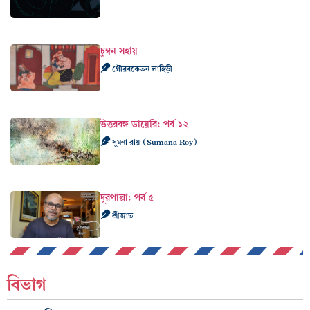
চুম্বন সহায়
গৌরবকেতন লাহিড়ী
উত্তরবঙ্গ ডায়েরি: পর্ব ১২
সুমনা রায় (Sumana Roy)
দূরপাল্লা: পর্ব ৫
শ্রীজাত
বিভাগ