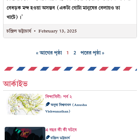
বেধড়ক মন্দ হওয়া অসম্ভব (একটা গোটা মানুষের বেলায়ও তা
খাটে)।’
চন্দ্রিল ভট্টাচার্য
February 13, 2025
« আগের পৃষ্ঠা
1
2
পরের পৃষ্ঠা »
আর্কাইভ
বিন্দাসিনী: পর্ব ২
অনুষা বিশ্বনাথন (Anusha
Vishwanathan)
এ বছর কী কী ঘটবে
চন্দ্রিল ভট্টাচার্য