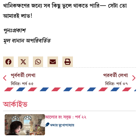
খানিকক্ষণের জন্যে সব কিছু ভুলে থাকতে পারি— সেটা তো
আমারই লাভ!
পুনঃপ্রকাশ
মূল বানান অপরিবর্তিত
পূর্ববর্তী লেখা
পরবর্তী লেখা
বিনিদ্র: পর্ব ৩৫
বিনিদ্র: পর্ব ৩৭
আর্কাইভ
আলোর রং সবুজ : পর্ব ২২
মন্দার মুখোপাধ্যায়