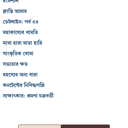
রংমশাল
ক্লান্তি আমার
ডেটলাইন: পর্ব ৫৪
মহাকাব্যের খামতি
মাথা হারা মাতা হারি
সাংস্কৃতিক বোমা
সভ্যতার ক্ষত
রহস্যের অন্য ধারা
কনটেন্টের নিষিদ্ধপল্লি
সাক্ষাৎকার: শ্রমণা চক্রবর্তী