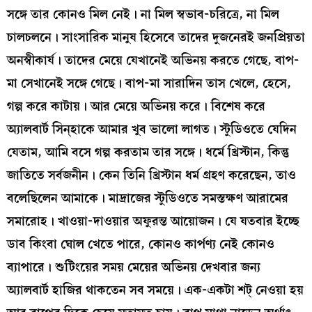
সঙ্গে তার কোনও মিল নেই। না মিল স্বভাব-চরিত্রে, না মিল
চালচলনে। সাংসারিক মানুষ হিসেবে তাদের দুজনেরই জনপ্রিয়তা
অনস্বীকার্য। তাদের মেয়ে যেখানেই অভিনয় করতে গেছে, বাপ-
মা সেখানেই সঙ্গে গেছে। বাপ-মা সারাদিন তাস খেলে, হেসে,
গল্প করে কাটায়। আর মেয়ে অভিনয় করে। বিশেষ করে
অ্যালবার্ট সিন্‌হাকে আমার খুব ভালো লাগত। স্টুডিওতে যেদিন
যেতাম, আমি বসে গল্প করতাম তার সঙ্গে। ধর্মে খ্রিস্টান, কিন্তু
জাতিতে সর্বজনীন। কেন তিনি খ্রিস্টান ধর্ম গ্রহণ করেছেন, তাও
বলেছিলেন আমাকে। মাদ্রাজের স্টুডিওতে সমস্তক্ষণ আরামের
সমারোহ। খাওয়া-দাওয়ার অফুরন্ত আয়োজন। যে যতবার ইচ্ছে
ডাব কিংবা ঘোল খেতে পারে, কোনও কার্পণ্য নেই কোনও
ব্যাপারে। শুটিংয়ের সময় মেয়ের অভিনয় দেখবার জন্য
অ্যালবার্ট হাজির থাকতেন সব সময়ে। এক-একটা শট্‌ নেওয়া হয়