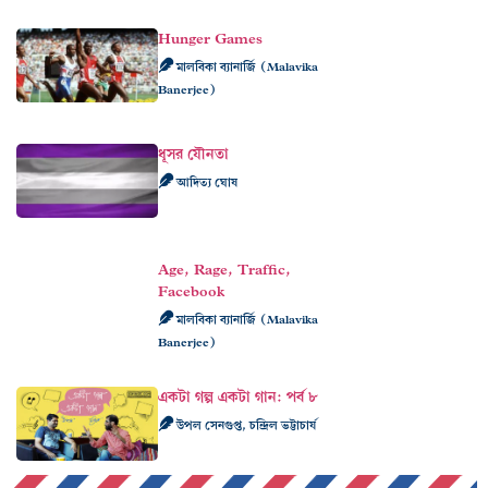
Hunger Games
মালবিকা ব্যানার্জি (Malavika
Banerjee)
ধূসর যৌনতা
আদিত্য ঘোষ
Age, Rage, Traffic,
Facebook
মালবিকা ব্যানার্জি (Malavika
Banerjee)
একটা গল্প একটা গান: পর্ব ৮
উপল সেনগুপ্ত, চন্দ্রিল ভট্টাচার্য