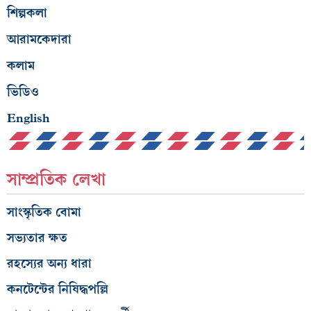
শিল্পকলা
আরামকেদারা
কলাম
ভিডিও
English
সাম্প্রতিক লেখা
সাংস্কৃতিক বোমা
সভ্যতার ক্ষত
রহস্যের অন্য ধারা
কনটেন্টের নিষিদ্ধপল্লি