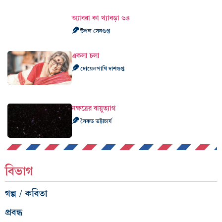
অ্যাবরা কা থ্যাবড়া ৬৪
উপল সেনগুপ্ত
একলা চলা
দোয়েলপাখি দাশগুপ্ত
নক্ষত্রের বায়ুত্যাগ
সৈকত ভট্টাচার্য
বিভাগ
গল্প / কবিতা
প্রবন্ধ