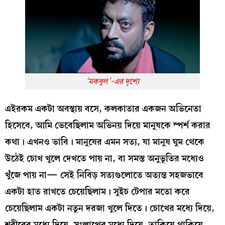
‘মকবুল’-এর দৃশ্যে
এইরকম একটা অবস্থায় বসে, কলকাতার একজন অভিনেতা
হিসেবে, আমি ভেবেছিলাম অভিনয় দিয়ে মানুষকে স্পর্শ করার
কথা। এখনও ভাবি। মানুষের এমন সত্য, যা মানুষ ঘুম থেকে
উঠেই চোখ খুলে দেখতে পায় না, বা সমস্ত অনুভূতির মধ্যেও
খুঁজে পায় না— সেই নিবিড় সত্যগুলোতে অত্যন্ত সহজভাবে
একটা হাত রাখতে চেয়েছিলাম। সুইচ টেপার মতো করে
চেয়েছিলাম একটা নতুন দরজা খুলে দিতে। চোখের মধ্যে দিয়ে,
শরীরের মধ্যে দিয়ে, সংলাপের মধ্যে দিয়ে, তাকিয়ে থাকিয়ে