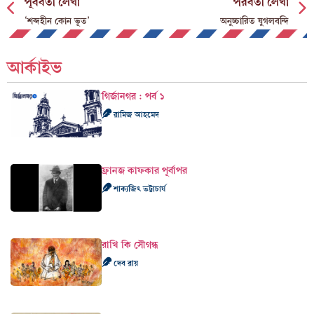
পূর্ববর্তী লেখা
পরবর্তী লেখা
‘শব্দহীন কোন ভূত’
অনুচ্চারিত যুগলবন্দি
আর্কাইভ
গির্জানগর : পর্ব ১
রামিজ আহমেদ
ফ্রানজ কাফকার পূর্বাপর
শাক্যজিৎ ভট্টাচার্য
রাখি কি সৌগন্ধ
দেব রায়