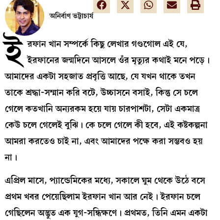
অনির্বাণ ভট্টাচার্য
ই
রফান খান সম্পর্কে কিছু লেখার গণ্ডগোল এই যে,
ইরফানের জন্মদিনে আসলে ওঁর মৃত্যুর কথাই মনে পড়ে।
আমাদের একটা সহজাত প্রবৃত্তি আছে, যে যখন থাকে তখন
তাকে শ্রদ্ধা-সম্মান করি বটে, উচ্চাসনে বসাই, কিন্তু সে চলে
গেলে কতখানি অন্যরকম হয়ে যায় চারপাশটা, সেটা একমাত্র
কেউ চলে গেলেই বুঝি। কে চলে গেলে কী হবে, এই কষ্টকল্পনা
আমরা করতেও চাই না, এবং আমাদের পক্ষে করা সম্ভবও হয়
না।
এপ্রিল মাসে, প্যান্ডেমিকের মধ্যে, সকালে ঘুম থেকে উঠে বসে
প্রথম খবর পেয়েছিলাম ইরফান খান আর নেই। ইরফান চলে
গেছিলেন অদ্ভুত এক যুগ-সন্ধিক্ষণে। প্রথমত, তিনি এমন একটা