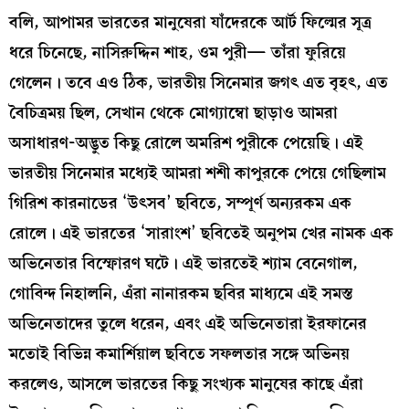
বলি, আপামর ভারতের মানুষেরা যাঁদেরকে আর্ট ফিল্মের সূত্র
ধরে চিনেছে, নাসিরুদ্দিন শাহ, ওম পুরী— তাঁরা ফুরিয়ে
গেলেন। তবে এও ঠিক, ভারতীয় সিনেমার জগৎ এত বৃহৎ, এত
বৈচিত্রময় ছিল, সেখান থেকে মোগ্যাম্বো ছাড়াও আমরা
অসাধারণ-অদ্ভুত কিছু রোলে অমরিশ পুরীকে পেয়েছি। এই
ভারতীয় সিনেমার মধ্যেই আমরা শশী কাপুরকে পেয়ে গেছিলাম
গিরিশ কারনাডের ‘উৎসব’ ছবিতে, সম্পূর্ণ অন্যরকম এক
রোলে। এই ভারতের ‘সারাংশ’ ছবিতেই অনুপম খের নামক এক
অভিনেতার বিস্ফোরণ ঘটে। এই ভারতেই শ্যাম বেনেগাল,
গোবিন্দ নিহালনি, এঁরা নানারকম ছবির মাধ্যমে এই সমস্ত
অভিনেতাদের তুলে ধরেন, এবং এই অভিনেতারা ইরফানের
মতোই বিভিন্ন কমার্শিয়াল ছবিতে সফলতার সঙ্গে অভিনয়
করলেও, আসলে ভারতের কিছু সংখ্যক মানুষের কাছে এঁরা