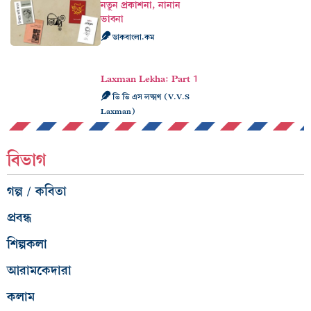
নতুন প্রকাশনা, নানান
ভাবনা
ডাকবাংলা.কম
Laxman Lekha: Part 1
ভি ভি এস লক্ষ্মণ (V.V.S
Laxman)
বিভাগ
গল্প / কবিতা
প্রবন্ধ
শিল্পকলা
আরামকেদারা
কলাম