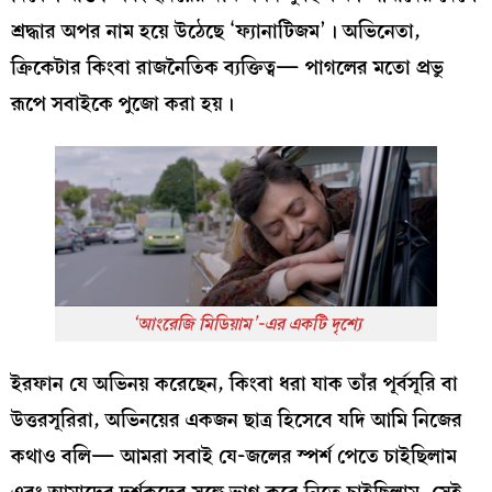
শ্রদ্ধার অপর নাম হয়ে উঠেছে ‘ফ্যানাটিজম’। অভিনেতা,
ক্রিকেটার কিংবা রাজনৈতিক ব্যক্তিত্ব— পাগলের মতো প্রভু
রূপে সবাইকে পুজো করা হয়।
‘আংরেজি মিডিয়াম’-এর একটি দৃশ্যে
ইরফান যে অভিনয় করেছেন, কিংবা ধরা যাক তাঁর পূর্বসূরি বা
উত্তরসূরিরা, অভিনয়ের একজন ছাত্র হিসেবে যদি আমি নিজের
কথাও বলি— আমরা সবাই যে-জলের স্পর্শ পেতে চাইছিলাম