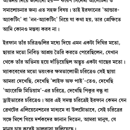
অভিনয় নিয়ে জানানো হয়— কারণ সিনেমা আলোচনা ও
সমালোচনার জন্য এত সহজ বিষয়। তাই ইরফানের ‘আন্ডার-
অ্যাকটিং’ বা ‘নন-অ্যাকটিং’ নিয়ে যা কথা হয়, তার প্রেক্ষিতে
আমি কোনও মন্তব্য করব না।
ইরফান তাঁর চরিত্রগুলির মধ্যে দিয়ে এমন একটা দিঘির মতো,
ছায়ার মতো নিবিড় আশ্রয় তৈরি করতে পেরেছিলেন, যেখান
থেকে তাঁর অভিনয় হয়ে দাঁড়িয়েছিল অদ্ভুত একটা গাছের মতো।
ম্যাকবেথের মতো ভয়ংকর ক্ষমতালোভী চরিত্রেও সেই ছায়া
আমরা দেখেছি, দেখেছি ‘লাইফ অফ পাই’-তেও, দেখেছি
‘আংরেজি মিডিয়াম’-এর চরিত্রে, দেখেছি পিকুর বন্ধু বা
ড্রাইভারের চরিত্রেও। আর এই সমস্ত চরিত্রেই ইরফান কেমন যেন
ব্রেখটের এলিয়েনেশনের মাধ্যমে বা উলটোভাবে, সেই চরিত্রের
সঙ্গে মিশে গিয়ে দর্শকদের জানান দিতেন, আমরা মানুষ, যে
মানুষ চাষ করেই ভালবাসা ফলিয়েছে।