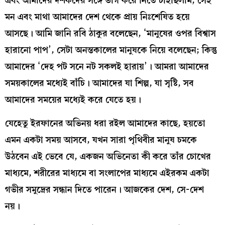
এবং আমাদের দর্শকদের সঙ্গে ভাগ করে নিতে চাইছিলাম, সেই
মন এবং মাথা আমাদের দেশ থেকে প্রায় নিঃশেষিত হয়ে
আসছে। আমি জানি রবি ঠাকুর বলেছেন, ‘মানুষের ওপর বিশ্বাস
হারানো পাপ’, সেটা অনন্তকালের মানুষকে নিয়ে বলেছেন; কিন্তু
আমাদের ‘দেহ পট সনে নট সকলই হারায়’। আমরা আমাদের
সময়কালের মধ্যেই বাঁচি। আমাদের যা শিল্প, যা সৃষ্টি, সব
আমাদের সময়ের মধ্যেই করে যেতে হয়।
যেহেতু ইরফানের অভিনয় ধরা রইল আমাদের কাছে, হয়তো
এমন একটা সময় আসবে, যখন সারা পৃথিবীর মানুষ চমকে
উঠবেন এই ভেবে যে, একজন অভিনেতা কী করে তাঁর চোখের
মাধ্যমে, শরীরের মাধ্যমে বা সংলাপের মাধ্যমে এইরকম একটা
গভীর সমুদ্রের সন্ধান দিতে পারেন। আজকের দেশ, সে-দেশ
নয়।