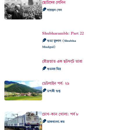
ছোটদের লেনিন
সায়ন্তন সেন
Shubharambh: Part 22
শুভা মুদ্গল (Shubha
Mudgal)
রৌদ্রস্নাত এক ছটফটে তারা
শুভময় মিত্র
ডেটলাইন পর্ব: ২৯
তপশ্রী গুপ্ত
চোখ-কান খোলা: পর্ব ৮
ডাকবাংলা.কম