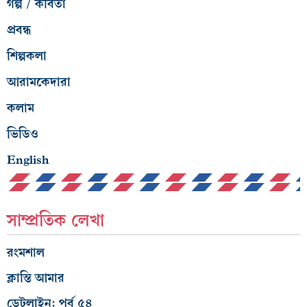
গল্প / কবিতা
প্রবন্ধ
শিল্পকলা
আরামকেদারা
কলাম
ভিডিও
English
সাম্প্রতিক লেখা
রংমশাল
ক্লান্তি আমার
ডেটলাইন: পর্ব ৫৪