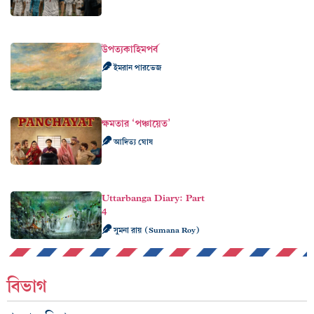
উপত্যকাহিমপর্ব
ইমরান পারভেজ
ক্ষমতার ‘পঞ্চায়েত’
আদিত্য ঘোষ
Uttarbanga Diary: Part
4
সুমনা রায় (Sumana Roy)
বিভাগ