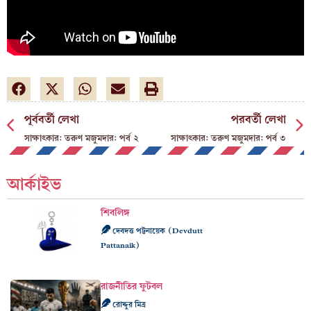
পূর্ববর্তী লেখা
পরবর্তী লেখা
সাক্ষাৎকার: তরুণ মজুমদার: পর্ব ২
সাক্ষাৎকার: তরুণ মজুমদার: পর্ব ৩
আর্কাইভ
শিবলিঙ্গ
দেবদত্ত পট্টনায়েক (Devdutt
Pattanaik)
রাজনীতির ফুটবল
রোদ্দুর মিত্র