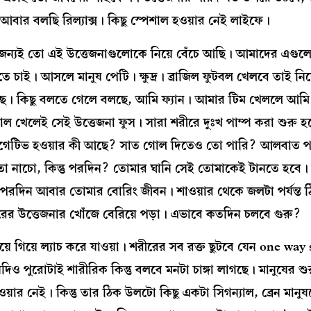
বার বলছি রিল্যাক্স। কিছু স্পেশাল হওয়ার নেই লাইফে।
াই জন্যই তো এই উত্তেজনাগুলোকে নিয়ে বেঁচে আছি। আমাদের এগুল
চাই। আসলে মানুষ পেটি। ক্ষুদ্র। ব্রাজিল ফুটবল খেলবে তাই নি
রছে। কিছু বলতে গেলে বলছে, আমি ফ্যান। আমার টিম খেললে আমি 
খেলেই সেই উত্তেজনা ফুস। সারা শরীরে দুঃখ পাম্প করা শুরু হয়
এত নেগেটিভ হওয়ার কী আছে? সাত গোল দিতেও তো পারি? আলবাত 
মতো নাচো, কিন্তু পরদিন? তোমার ঘানি সেই তোমাকেই টানতে হবে
। পরদিন আবার তোমার বোরিং জীবন। শাওয়ার থেকে জলটা পর্যন্ত 
ের উত্তেজনার খোঁজে বেরিয়ে পড়া। এভাবে কতদিন চলবে গুরু?
য়ে গিয়ে ল্যাচ করে যাওয়া। শরীরের সব রক্ত ছুটবে যেন one way
 যদিও পুরোটাই শারীরিক কিন্তু বলবে মনটা চাঙ্গা লাগছে। মানুষের শ
়ার নেই। কিন্তু তার ঠিক উলটো কিছু একটা সিগন্যাল, ব্রেন মানুষক