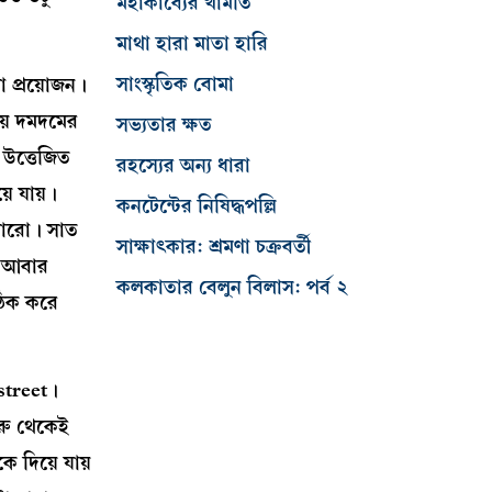
মহাকাব্যের খামতি
মাথা হারা মাতা হারি
সাংস্কৃতিক বোমা
ো প্রয়োজন।
য়ে দমদমের
সভ্যতার ক্ষত
উত্তেজিত
রহস্যের অন্য ধারা
ে যায়।
কনটেন্টের নিষিদ্ধপল্লি
পারো। সাত
সাক্ষাৎকার: শ্রমণা চক্রবর্তী
। আবার
কলকাতার বেলুন বিলাস: পর্ব ২
ঠিক করে
 street।
ুরু থেকেই
ে দিয়ে যায়