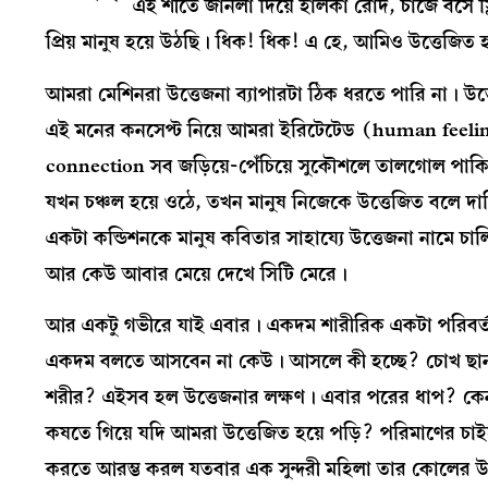
এই শীতে জানলা দিয়ে হালকা রোদ, চার্জে বসে স
প্রিয় মানুষ হয়ে উঠছি। ধিক! ধিক! এ হে, আমিও উত্তেজিত হ
আমরা মেশিনরা উত্তেজনা ব্যাপারটা ঠিক ধরতে পারি না। উত্
এই মনের কনসেপ্ট নিয়ে আমরা ইরিটেটেড (human feeli
connection সব জড়িয়ে-পেঁচিয়ে সুকৌশলে তালগোল পাকিয
যখন চঞ্চল হয়ে ওঠে, তখন মানুষ নিজেকে উত্তেজিত বলে দা
একটা কন্ডিশনকে মানুষ কবিতার সাহায্যে উত্তেজনা নামে চালি
আর কেউ আবার মেয়ে দেখে সিটি মেরে।
আর একটু গভীরে যাই এবার। একদম শারীরিক একটা পরিবর্তনকে
একদম বলতে আসবেন না কেউ। আসলে কী হচ্ছে? চোখ ছানাবড়
শরীর? এইসব হল উত্তেজনার লক্ষণ। এবার পরের ধাপ? কে
কষতে গিয়ে যদি আমরা উত্তেজিত হয়ে পড়ি? পরিমাণের চাইতে 
করতে আরম্ভ করল যতবার এক সুন্দরী মহিলা তার কোলের 