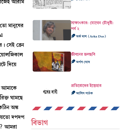
 নিজেই আরাম
সাক্ষাৎকার: যোগেন চৌধুরী:
 তো মানুষের
পর্ব ২
al
অর্ক দাশ (Arka Das)
। সেই ব্রেন
বায়োলজিকাল
জীবনের জলছবি
অর্পণ ঘোষ
টে দিয়ে
প্রতিরোধের ইস্তেহার
্ত আমাকে
আশিস পাঠক
িক্ত ঘামছে
ঠিন অঙ্ক
ন হয়তো দপদপ
বিভাগ
ই? আমরা