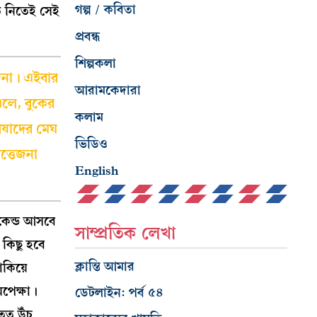
গল্প / কবিতা
ে নিতেই সেই
প্রবন্ধ
শিল্পকলা
জনা। এইবার
আরামকেদারা
এলে, বুকের
কলাম
িষাদের মেঘ
ভিডিও
ত্তেজনা
English
কেন্ড আসবে
সাম্প্রতিক লেখা
 কিছু হবে
ক্লান্তি আমার
াকিয়ে
পেক্ষা।
ডেটলাইন: পর্ব ৫৪
ত উঁচু