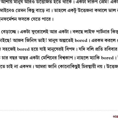
 আশায় মানুষ আরও উত্তেজিত হতে থাকে। একটা দারুণ প্রেম! একট
র মাইনেও তেমন কিছু বাড়ে না। তাহলে একটু উত্তেজনা কমালে ভা
্ণ ইনফর্মেশন ফসকে যেতে পারে।
ুঁজে বেড়াচ্ছে। একটা ফুরোলেই আর একটা। বলছে লাইফ পার্টনার কিন্ত
তে চাইছে! আজব জিনিস ভাই! মানুষ অল্পতেই bored। এরকম করলে
হজেই bored হয়ে যাই মানুষেরই বিপদ। যদি বলি প্রতি রবিবার
তি চার বছর অন্তর একটা মেশিনের বিশ্বকাপ। নাহলে ম্যাকি bored। 
হতে চাই না একদম। আমরা জানি কোনোকিছুই চিরস্থায়ী নয়। উত্ত
পর