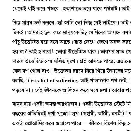
থেকেই ধাঁই করে পড়বে। হতাশাতে ভরে যাবে পথঘাট। তাই আ
কিছু মানুষ তর্ক করবে, হ্যাঁ জানি তো কিছু নেই লাইফে। ত
ঠিকই। আমরাই ভুল করে মানুষকে উঁচু মেশিনের আসনে বসাতে 
পাঁচু উত্তেজিত হয়ে বসে আছে। রাত জেগে-জেগে অম্বল ক
হব না? তাই হ বাবা! তোরা উত্তেজিত থাক। তারপর সাত গোল 
দারুণ উত্তেজিত হয়ে সলিড দুঃখ। প্রশ্ন আসতে পারে, 
কেন দশ গোল দাও। উত্তেজনা চরমে নিয়ে গিয়ে উন্মাদের 
বলছি, life is full of suffering, তাই পালানোর পথ নেই
পড়বে না। সেই জীবনকে আলিঙ্গন করে ঘষে চলা। আবার পর
মানুষ চায় একটা অনন্ত অরগ্যাজম। একটা উত্তেজিত স্টেটে নি
বছরের প্রতিদিনই দুর্গা পুজো! লুপ (সপ্তমী, অষ্টমী, নবমী)!
একটা প্রোগ্রামিং করে জন্মালে পারে— জীবনে বিশেষ কিছু হওয