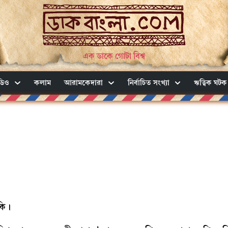
এক ডাকে গোটা বিশ্ব
ডিও
কলাম
আরামকেদারা
নির্বাচিত সংখ্যা
ঋত্বিক ঘটক
াকি।