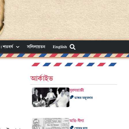
। শতবর্ষ
সলিলায়তন
English
আর্কাইভ
সুরসম্রাজ্ঞী
ভাস্কর মজুমদার
অগ্নি-বীণা
সোহম দাস