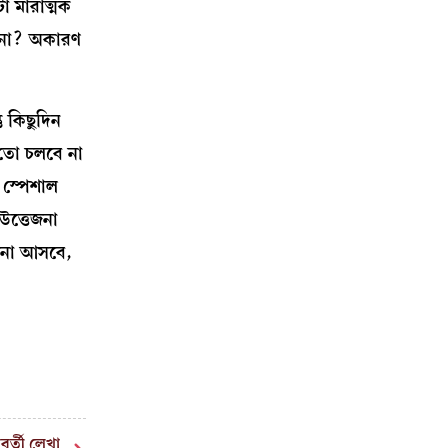
া মারাত্মক
ল না? অকারণ
ু কিছুদিন
 তো চলবে না
 স্পেশাল
উত্তেজনা
েজনা আসবে,
বর্তী লেখা