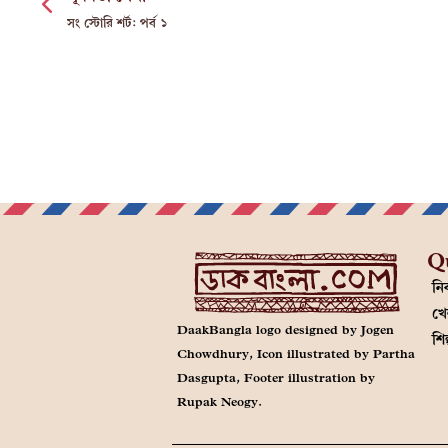
সং স্টোরি শর্ট: পর্ব ১
Q
নির
খে
DaakBangla logo designed by Jogen
শি
Chowdhury, Icon illustrated by Partha
Dasgupta, Footer illustration by
Rupak Neogy.