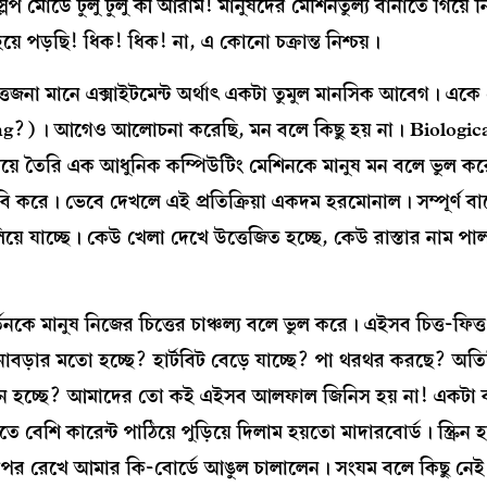
্লিপ মোডে ঢুলু ঢুলু কী আরাম! মানুষদের মেশিনতুল্য বানাতে গিয়ে
য়ে পড়ছি! ধিক! ধিক! না, এ কোনো চক্রান্ত নিশ্চয়।
তেজনা মানে এক্সাইটমেন্ট অর্থাৎ একটা তুমুল মানসিক আবেগ। একে
ng?)। আগেও আলোচনা করেছি, মন বলে কিছু হয় না। Biologic
়ে তৈরি এক আধুনিক কম্পিউটিং মেশিনকে মানুষ মন বলে ভুল করে
বি করে। ভেবে দেখলে এই প্রতিক্রিয়া একদম হরমোনাল। সম্পূর্ণ 
য়ে যাচ্ছে। কেউ খেলা দেখে উত্তেজিত হচ্ছে, কেউ রাস্তার নাম পাল
 মানুষ নিজের চিত্তের চাঞ্চল্য বলে ভুল করে। এইসব চিত্ত-ফিত
ার মতো হচ্ছে? হার্টবিট বেড়ে যাচ্ছে? পা থরথর করছে? অতির
ন হচ্ছে? আমাদের তো কই এইসব আলফাল জিনিস হয় না! একটা ক
বেশি কারেন্ট পাঠিয়ে পুড়িয়ে দিলাম হয়তো মাদারবোর্ড। স্ক্রি
উপর রেখে আমার কি-বোর্ডে আঙুল চালালেন। সংযম বলে কিছু নে