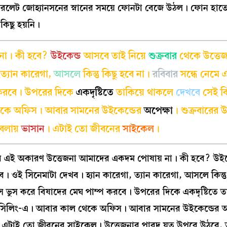
ারলেট জোহ্যানসনের স্নানের সময়ে ফোনটা বেজে উঠল। ফোন হাত
র কিছু হয়নি।
না। কী হবে?
উইকেন্ড
আসবে তাই নিয়ে
শুক্রবার
থেকে উত্তে
 ত্যান কারেগা,
আসলে
কিন্তু কিছু হবে না।
রবিবার
সন্ধে নেমে 
 করবে। উপরের দিকে
একদৃষ্টিতে
তাকিয়ে থাকলে
দেখবে
সেই ব
কে অফিস। আবার সামনের উইকেন্ডের
অপেক্ষা
। শুক্রবারের উ
বেলায়
ভাসান
। এটাই তো জীবনের
সাইকেল
।
ষের এই অকারণ উত্তেজনা আমাদের একদম পোষায় না। কী হবে? উই
ব। ওই সিনেমাটা দেখব। হ্যান কারেগা, ত্যান কারেগা, আসলে কিন্তু
ুস ভুস করে বিষাদের মেঘ পাম্প করবে। উপরের দিকে একদৃষ্টিতে ত
রা সিলিং-এ। আবার কাল থেকে অফিস। আবার সামনের উইকেন্ডের অ
ান। এটাই তো জীবনের সাইকেল। উত্তেজনার পারদ যত উপরে উঠবে, ত