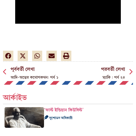
পূর্ববর্তী লেখা
পরবর্তী লেখা
আদি-অন্তের কথোপকথন: পর্ব ১
ম্যাকি : পর্ব ২৪
আর্কাইভ
‘ফার্স্ট ইন্ডিয়ান কিউবিস্ট’
সুশোভন অধিকারী