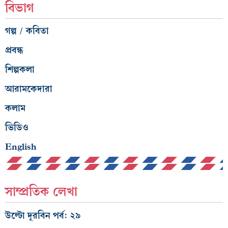
বিভাগ
গল্প / কবিতা
প্রবন্ধ
শিল্পকলা
আরামকেদারা
কলাম
ভিডিও
English
সাম্প্রতিক লেখা
উল্টো দূরবিন পর্ব: ২৯