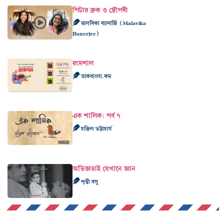
পিটার ব্রুক ও দ্রৌপদী
মালবিকা ব্যানার্জি (Malavika
Banerjee)
রংমশাল
ডাকবাংলা.কম
এক শালিক: পর্ব ৭
চন্দ্রিল ভট্টাচার্য
অভিজ্ঞতাই যেখানে জ্ঞান
পৃথ্বী বসু