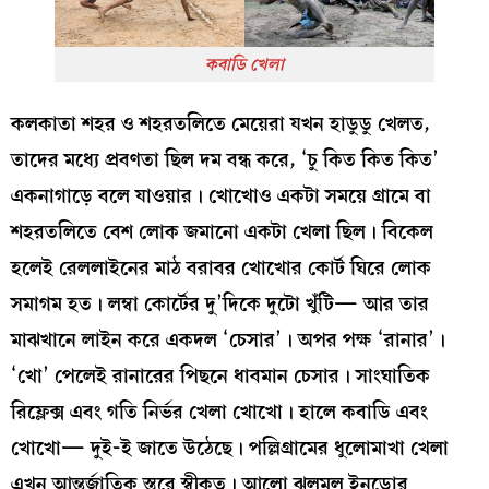
কবাডি খেলা
কলকাতা শহর ও শহরতলিতে মেয়েরা যখন হাডুডু খেলত,
তাদের মধ্যে প্রবণতা ছিল দম বন্ধ করে, ‘চু কিত কিত কিত’
একনাগাড়ে বলে যাওয়ার। খোখোও একটা সময়ে গ্রামে বা
শহরতলিতে বেশ লোক জমানো একটা খেলা ছিল। বিকেল
হলেই রেললাইনের মাঠ বরাবর খোখোর কোর্ট ঘিরে লোক
সমাগম হত। লম্বা কোর্টের দু’দিকে দুটো খুঁটি— আর তার
মাঝখানে লাইন করে একদল ‘চেসার’। অপর পক্ষ ‘রানার’।
‘খো’ পেলেই রানারের পিছনে ধাবমান চেসার। সাংঘাতিক
রিফ্লেক্স এবং গতি নির্ভর খেলা খোখো। হালে কবাডি এবং
খোখো— দুই-ই জাতে উঠেছে। পল্লিগ্রামের ধুলোমাখা খেলা
এখন আন্তর্জাতিক স্তরে স্বীকৃত। আলো ঝলমল ইনডোর