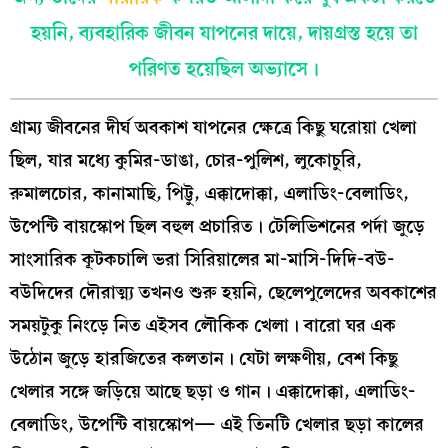
হয়নি, ব্যবহারিক জীবন যাপনের দায়ে, দায়গ্রস্ত হয়ে তা
পরিণত হয়েছিল অভ্যাসে।
গ্রাম্য জীবনের দীর্ঘ অবকাশ যাপনের ক্ষেত্রে কিছু ঘরোয়া খেলা
ছিল, যার মধ্যে কুমির-ডাঙা, চোর-পুলিশ, লুকোচুরি,
রুমালচোর, কানামাছি, পিট্টু, এক্কাদোক্কা, এলাডিং-বেলাডিং,
উপেন্টি বায়স্কোপ ছিল বহুল প্রচারিত। টেলিভিশনের পর্দা জুড়ে
সাংসারিক কূটকচালি ভরা সিরিয়ালের মা-মাসি-দিদি-বউ-
বউদিদের দৌরাত্ম্য তখনও শুরু হয়নি, ছেলেপুলেদের অবকাশের
সময়টুকু নিংড়ে নিত এইসব লৌকিক খেলা। বারো ঘর এক
উঠোন জুড়ে হারজিতের কলতান। যেটা লক্ষণীয়, বেশ কিছু
খেলার সঙ্গে জড়িয়ে আছে ছড়া ও গান। এক্কাদোক্কা, এলাডিং-
বেলাডিং, উপেন্টি বায়স্কোপ— এই তিনটি খেলার ছড়া কালের