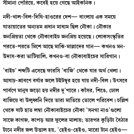
সীমানা পেরিয়ে, কবেই হয়ে গেছে আইকনিক।
নদী-খাল-বিল-দিঘি-হাওরের দেশ— বাংলায় এক সময়ে
যাতায়াতের অন্যতম প্রধান মাধ্যম ছিল নৌকা। নৌকার
জনপ্রিয়তা থেকে নৌকাবাইচ জনপ্রিয় হয়েছে। লোকসংস্কৃতির
পরতে-পরতে মিশে আছে মাঝি-মাল্লাদের গান— কখনও মন-
উদাস-করা ভাটিয়ালি, কখনও-বা নৌকাবাইচের সারিগান।
‘বাইচ’ শব্দটি এসেছে ফারসি ‘বাজি’ থেকে যার অর্থ খেলা।
আষাঢ়-শ্রাবণে বর্ষার জলে টইটম্বুর হয়ে যায় নদী-বিল। উৎসবে
পার্বণে মানুষ জড়ো হয় নদীর দু’পারে। কাঁসর, শিঙে, ঢোল
বাজিয়ে বা উলুধ্বনি দিয়ে তারা মাতিয়ে তোলে পরিবেশ। চল্লিশ
থেকে ষাট হাত লম্বা নৌকাবাইচের নৌকা ‘সনগা নাও’গুলো
সাজে কাগজ, কাপড় আর ফুলের মালায়; তারপর কুড়িটা বৈঠার
টানে নদীর জল উত্তাল হয়, ‘হেইও-হেইও, মারো টান হেইও—