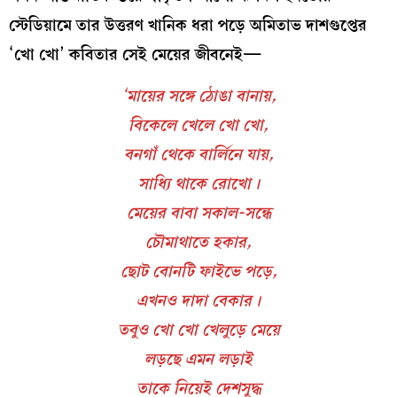
স্টেডিয়ামে তার উত্তরণ খানিক ধরা পড়ে অমিতাভ দাশগুপ্তের
‘খো খো’ কবিতার সেই মেয়ের জীবনেই—
‘মায়ের সঙ্গে ঠোঙা বানায়,
বিকেলে খেলে খো খো,
বনগাঁ থেকে বার্লিনে যায়,
সাধ্যি থাকে রোখো।
মেয়ের বাবা সকাল-সন্ধে
চৌমাথাতে হকার,
ছোট বোনটি ফাইভে পড়ে,
এখনও দাদা বেকার।
তবুও খো খো খেলুড়ে মেয়ে
লড়ছে এমন লড়াই
তাকে নিয়েই দেশসুদ্ধ