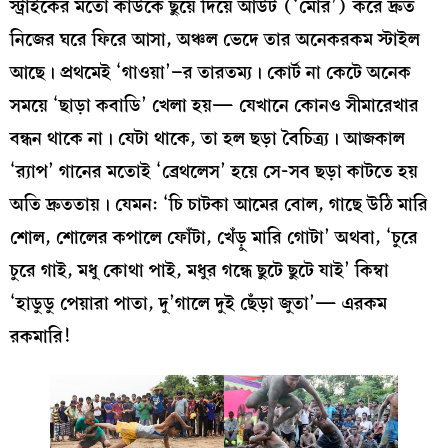
স্ট্রাইকের মতো কাউকে ছুঁয়ে দিয়ে আউট (‘মোর’) করে দ্রুত
নিজের ঘরে ফিরে আসা, অঞ্চল ভেদে তার অনেকরকম স্টাইল
আছে। প্রথমেই ‘গাওয়া’–র তারতম্য। কোর্ট না কেটে অনেক
সময়ে ‘ছাড়া কবাডি’ খেলা হয়— যেখানে কোনও সীমারেখার
বন্ধন থাকে না। যেটা থাকে, তা হল ছড়া বৈচিত্র্য। আজকাল
‘র‍্যাপ’ গানের মতোই ‘ব্রেথলেস’ হয়ে সে-সব ছড়া কাটতে হয়
অতি দ্রুততায়। যেমন: ‘চি চাটকা আমের বোল, গাছে উঠি মারি
শোল, শোলের কপালে ফোঁটা, খেঁড়ু মারি গোটা’ অথবা, ‘চুরে
চুরে গাই, মধু কোথা পাই, মধুর গন্ধে ছুটে ছুটে যাই’ কিম্বা
‘হাডুডু পেয়ারা পাতা, দু’গালে দুই ছেঁড়া জুতা’— এরকম
রকমারি!