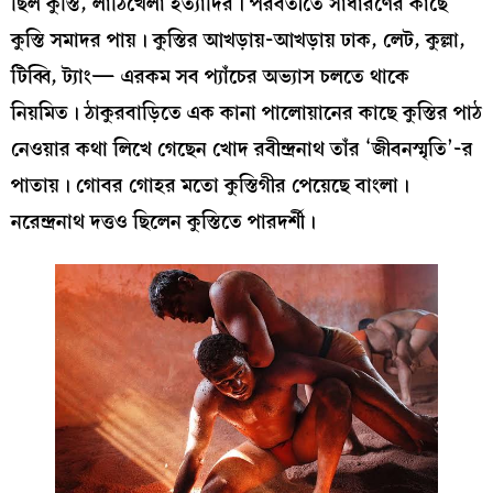
ছিল কুস্তি, লাঠিখেলা ইত্যাদির। পরবর্তীতে সাধারণের কাছে
কুস্তি সমাদর পায়। কুস্তির আখড়ায়-আখড়ায় ঢাক, লেট, কুল্লা,
টিব্বি, ট্যাং— এরকম সব প্যাঁচের অভ্যাস চলতে থাকে
নিয়মিত। ঠাকুরবাড়িতে এক কানা পালোয়ানের কাছে কুস্তির পাঠ
নেওয়ার কথা লিখে গেছেন খোদ রবীন্দ্রনাথ তাঁর ‘জীবনস্মৃতি’-র
পাতায়। গোবর গোহর মতো কুস্তিগীর পেয়েছে বাংলা।
নরেন্দ্রনাথ দত্তও ছিলেন কুস্তিতে পারদর্শী।