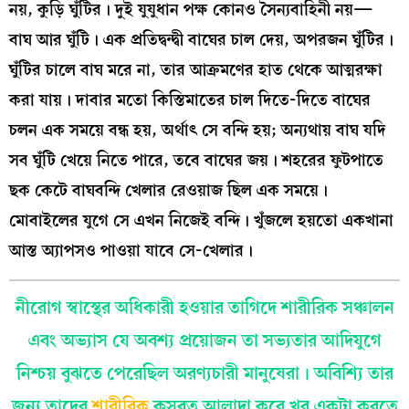
নয়, কুড়ি ঘুঁটির। দুই যুযুধান পক্ষ কোনও সৈন্যবাহিনী নয়—
বাঘ আর ঘুঁটি। এক প্রতিদ্বন্দ্বী বাঘের চাল দেয়, অপরজন ঘুঁটির।
ঘুঁটির চালে বাঘ মরে না, তার আক্রমণের হাত থেকে আত্মরক্ষা
করা যায়। দাবার মতো কিস্তিমাতের চাল দিতে-দিতে বাঘের
চলন এক সময়ে বন্ধ হয়, অর্থাৎ সে বন্দি হয়; অন্যথায় বাঘ যদি
সব ঘুঁটি খেয়ে নিতে পারে, তবে বাঘের জয়। শহরের ফুটপাতে
ছক কেটে বাঘবন্দি খেলার রেওয়াজ ছিল এক সময়ে।
মোবাইলের যুগে সে এখন নিজেই বন্দি। খুঁজলে হয়তো একখানা
আস্ত অ্যাপসও পাওয়া যাবে সে-খেলার।
নীরোগ স্বাস্থের অধিকারী হওয়ার তাগিদে শারীরিক সঞ্চালন
এবং অভ্যাস যে অবশ্য প্রয়োজন তা সভ্যতার আদিযুগে
নিশ্চয় বুঝতে পেরেছিল অরণ্যচারী মানুষেরা। অবিশ্যি তার
জন্য তাদের
শারীরিক
কসরত আলাদা করে খুব একটা করতে