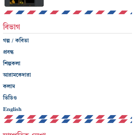
বিভাগ
গল্প / কবিতা
প্রবন্ধ
শিল্পকলা
আরামকেদারা
কলাম
ভিডিও
English