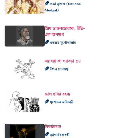
শুভা মুদ্গল (Shubha
Mudgal)
প্রিয় ডাম্বলডোরকে, ইতি-
এক অপদার্থ
ঋতব্রত মুখোপাধ্যায়
অ্যাবরা কা থ্যাবড়া ৫৪
উপল সেনগুপ্ত
জাল ছবির রহস্য
সুশোভন অধিকারী
বিবর্তনবাদ
মৃড়নাথ চক্রবর্তী