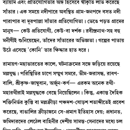
ব্যায়াম এবং প্রতিযোগিতার অঙ্গ হিসেবে স্বীকৃতি লাভ করেছে
সাঁতার। এক সময়ে নদীপারে অবস্থিত গ্রাম-জনপদে বসত নদী
পারাপার বা দূরপাল্লা সাঁতার প্রতিযোগিতা। ভেঙে পড়ত গ্রামের
মানুষ— কেউ প্রতিযোগী, কেউ-বা দর্শক। রবীন্দ্রনাথ-সহ বহু
মনীষীই শুনিয়েছেন, তাঁদের সাঁতারের অভিজ্ঞতা। গল্পের পাতায়
উঠে এসেছে ‘কোনি’ তার ক্ষিদ্দার হাত ধরে।
রামায়ণ-মহাভারতের কালে, ঘটনাক্রমের সঙ্গে জড়িয়ে রয়েছে
মল্লযুদ্ধ। পরিস্থিতির চাপে সম্মুখ সমরে, ভীম-জরাসন্ধ, রাবণ-
বালি, শ্রীকৃষ্ণ-জাম্বুবান, অর্জুন-কর্ণ— এরকম অনেক রথী-
মহারথীরাই মল্লযুদ্ধকে বেছে নিয়েছিলেন। কিন্তু, একান্ত দৈহিক
শক্তিনির্ভর কুস্তি বা মল্লক্রীড়া পঞ্চদশ-ষোড়শ শতাব্দীতেই প্রবেশ
করেছে, বাঙালির ক্রীড়াঙ্গনে সে-প্রমাণ ইতিহাস দেয়; প্রধানত,
জমিদারদের লেঠেল বাহিনীর দেশীয় সামন্ত-সেনাদের মধ্যে চল