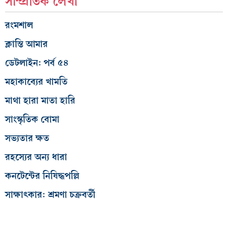
সাম্প্রতিক লেখা
রংমশাল
ক্লান্তি আমার
ডেটলাইন: পর্ব ৫৪
মহাকাব্যের খামতি
মাথা হারা মাতা হারি
সাংস্কৃতিক বোমা
সভ্যতার ক্ষত
রহস্যের অন্য ধারা
কনটেন্টের নিষিদ্ধপল্লি
সাক্ষাৎকার: শ্রমণা চক্রবর্তী