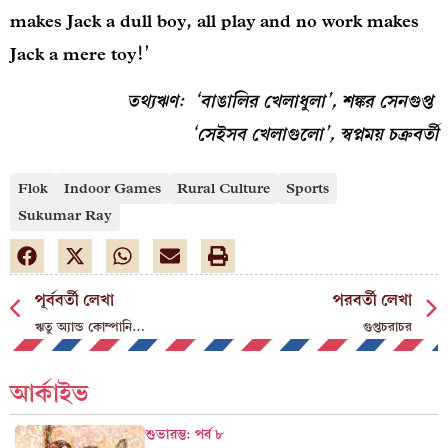
makes Jack a dull boy, all play and no work makes
Jack a mere toy!’
তথ্যঋণ: ‘বাঙালির খেলাধুলা’, শঙ্কর সেনগুপ্ত
‘সেইসব খেলাগুলো’, স্বপ্নময় চক্রবর্তী
Flok
Indoor Games
Rural Culture
Sports
Sukumar Ray
পূর্ববর্তী লেখা
পরবর্তী লেখা
ঋতু অ্যান্ড কোম্পানি…
গুপ্তচরাচর
আর্কাইভ
শুভারম্ভ: পর্ব ৮