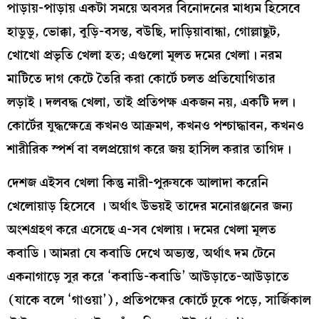
পাড়ায়-পাড়ায় একটা সময়ে অবসর বিনোদনের মাধ্যম হিসেবে
হাডুডু, ভোক্কা, বুড়ি-বসন্ত, বউছি, দাড়িয়াবান্ধা, গোল্লাছুট,
খোখো প্রভৃতি খেলা হত; এগুলো মূলত দমের খেলা। নরম
মাটিতে দাগ কেটে তৈরি করা কোর্টে চলত প্রতিযোগিতার
লড়াই। দলবদ্ধ খেলা, তাই প্রতিপক্ষ একজন নয়, একটি দল।
কোর্টের যুদ্ধক্ষেত্রে কখনও আক্রমণ, কখনও পশ্চাদ্ধাবন, কখনও
শারীরিক স্পর্শ বা বলপ্রয়োগ করে জয় হাসিল করার তাগিদ।
দেশজ এইসব খেলা কিন্তু নারী-পুরুষকে আলাদা করেনি
খেলোয়াড় হিসেবে । অর্থাৎ উভয়ই তাদের মনোরঞ্জনের জন্য
অংশগ্রহণ করে এসেছে এ-সব খেলায়। দমের খেলা মূলত
কবাডি। আমরা যে কবাডি দেখে অভ্যস্ত, অর্থাৎ দম টেনে
একনাগাড়ে সুর করে ‘কবাডি-কবাডি’ আউড়াতে-আউড়াতে
(যাকে বলে ‘গাওয়া’), প্রতিপক্ষের কোর্টে ঢুকে পড়ে, সার্জিকাল