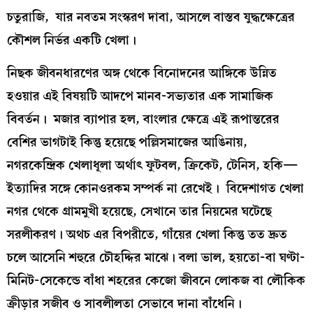
চতুরাজি, যার নবতম সংস্করণ দাবা, আসলে বাস্তব যুদ্ধক্ষেত্রের
কৌশল নির্ভর একটি খেলা।
নিছক জীবনধারণের অঙ্গ থেকে বিনোদনের আঙ্গিকে উন্নিত
হওয়ার এই বিষয়টি আদপে মানব-সভ্যতার এক সামাজিক
বিবর্তন। মজার ব্যাপার হল, বাংলার ক্ষেত্রে এই রূপান্তরের
বেশির ভাগটাই কিন্তু হয়েছে পল্লিসমাজের আঙিনায়,
নগরকেন্দ্রিক খেলাধূলা অর্থাৎ ফুটবল, ক্রিকেট, টেনিস, হকি—
ইত্যাদির সঙ্গে কোনওরকম সম্পর্ক না রেখেই। বিদেশাগত খেলা
নগর থেকে গ্রামমুখী হয়েছে, সেখানে তার নিয়মের ঘটেছে
সরলীকরণ। অথচ এর বিপরীতে, গাঁয়ের খেলা কিন্তু তত দ্রুত
চলে আসেনি শহুরে চৌহদ্দির মাঝে। বলা ভাল, হয়তো-বা ঘণ্টা-
মিনিট-সেকেন্ডে বাঁধা শহরের কেজো জীবনে লোকজ বা লৌকিক
ক্রীড়ার সজীব ও সাবলীলতা সেভাবে দানা বাঁধেনি।