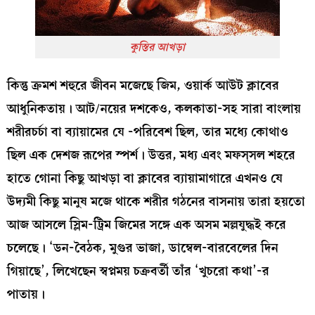
কুস্তির আখড়া
কিন্তু ক্রমশ শহুরে জীবন মজেছে জিম, ওয়ার্ক আউট ক্লাবের
আধুনিকতায়। আট/নয়ের দশকেও, কলকাতা-সহ সারা বাংলায়
শরীরচর্চা বা ব্যায়ামের যে -পরিবেশ ছিল, তার মধ্যে কোথাও
ছিল এক দেশজ রূপের স্পর্শ। উত্তর, মধ্য এবং মফস্‌সল শহরে
হাতে গোনা কিছু আখড়া বা ক্লাবের ব্যায়ামাগারে এখনও যে
উদ্যমী কিছু মানুষ মজে থাকে শরীর গঠনের বাসনায় তারা হয়তো
আজ আসলে স্লিম-ট্রিম জিমের সঙ্গে এক অসম মল্লযুদ্ধই করে
চলেছে। ‘ডন-বৈঠক, মুগুর ভাজা, ডাম্বেল-বারবেলের দিন
গিয়াছে’, লিখেছেন স্বপ্নময় চক্রবর্তী তাঁর ‘খুচরো কথা’-র
পাতায়।