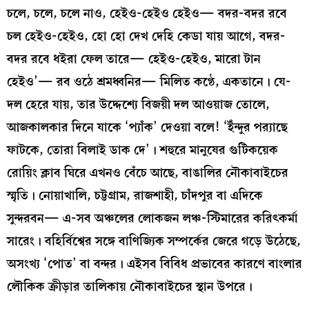
চলে, চলে, চলে নাও, হেইও-হেইও হেইও— বদর-বদর রবে
চল হেইও-হেইও, হো হো দেখ দেহি কেডা যায় আগে, বদর-
বদর রবে ধইরা ফেল তারে— হেইও-হেইও, মারো টান
হেইও’— রব ওঠে শ্রমধ্বনির— মিলিত কণ্ঠে, একতানে। যে-
দল হেরে যায়, তার উদ্দেশ্যে বিজয়ী দল আওয়াজ তোলে,
আজকালকার দিনে যাকে ‘প্যাঁক’ দেওয়া বলে! ‘ইঁন্দুর পর‍্যাছে
ফাটকে, তোরা বিলাই ডাক দে’। শহুরে মানুষের গুটিকয়েক
রোয়িং ক্লাব ঘিরে এখনও বেঁচে আছে, বাঙালির নৌকাবাইচের
স্মৃতি। নোয়াখালি, চট্টগ্রাম, রাজশাহী, চাঁদপুর বা এদিকে
সুন্দরবন— এ-সব অঞ্চলের লোকজন লঞ্চ-স্টিমারের করিৎকর্মা
সারেং। বহির্বিশ্বের সঙ্গে বাণিজ্যিক সম্পর্কের জেরে গড়ে উঠেছে,
অসংখ্য ‘পোত’ বা বন্দর। এইসব বিবিধ প্রভাবের কারণে বাংলার
লৌকিক ক্রীড়ার তালিকায় নৌকাবাইচের স্থান উপরে।