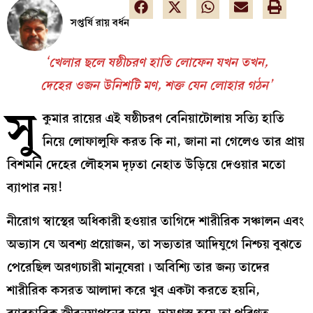
সপ্তর্ষি রায় বর্ধন
‘খেলার ছলে ষষ্ঠীচরণ হাতি লোফেন যখন তখন,
দেহের ওজন উনিশটি মণ, শক্ত যেন লোহার গঠন’
সু
কুমার রায়ের এই ষষ্ঠীচরণ বেনিয়াটোলায় সত্যি হাতি
নিয়ে লোফালুফি করত কি না, জানা না গেলেও তার প্রায়
বিশমনি দেহের লৌহসম দৃঢ়তা নেহাত উড়িয়ে দেওয়ার মতো
ব্যাপার নয়!
নীরোগ স্বাস্থের অধিকারী হওয়ার তাগিদে শারীরিক সঞ্চালন এবং
অভ্যাস যে অবশ্য প্রয়োজন, তা সভ্যতার আদিযুগে নিশ্চয় বুঝতে
পেরেছিল অরণ্যচারী মানুষেরা। অবিশ্যি তার জন্য তাদের
শারীরিক কসরত আলাদা করে খুব একটা করতে হয়নি,