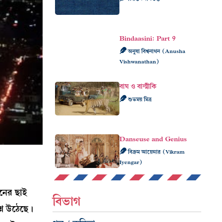
Bindaasini: Part 9
অনুষা বিশ্বনাথন (Anusha
Vishwanathan)
বাঘ ও বাল্মীকি
শুভময় মিত্র
Danseuse and Genius
বিক্রম আয়েঙ্গার (Vikram
Iyengar)
নের ছাই
বিভাগ
শ্ন উঠেছে।