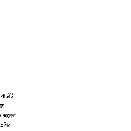
্ভার্ট
ের
েও অনেক
্রেণির