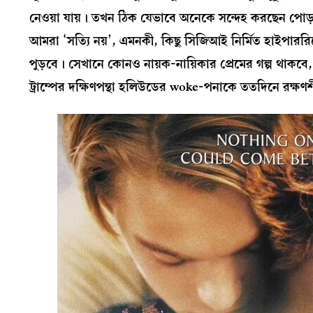
নেওয়া যায়। তখন ঠিক যেভাবে অনেকে সন্দেহ করছেন পোড়া 
আমরা ‘সত্যি নয়’, এমনকী, কিছু সিজিআই নির্মিত হাইপার
পুড়বে। সেখানে কোনও নায়ক-নায়িকার প্রেমের গল্প থাকবে, 
ট্রাম্পের দক্ষিণপন্থা হলিউডের woke-পনাকে ততদিনে রক্ষ