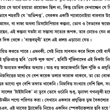
ে সে অর্থে হয়তো প্রয়োজন ছিল না, কিন্তু ডেভিস দেখাচ্ছেন যে 
 কীভাবে শহরটি যে ‘অভিশপ্ত’, সেরকম একটি প্যারানোইয়া বারবার 
্রাসন, বা দাঙ্গা অথবা ডিসটোপিয়ার কল্পনা, ভোগ ও বৈভবের স্বপ্ন
েন, এই কল্পনা যতটা না সম্ভাব্য সত্যের রূপক, তার চেয়েও যেন প
যার দিক থেকে। ‘বাস্তবমুখী’ হলে এই প্রলয় এড়ানো যেত।
ণ্যায়িত করতে পারে। এমনকী, সেই নিয়ে সাবধান করে দিলে সেই বা
ুক্তিপ্রাপ্ত ছবি ‘ডোন্ট লুক আপ’, ছবিটি পুঁজিবাদের এই দিকটা 
অন্যতম কলঙ্কিত অধ্যায়। অত্ত বড় জাহাজখানি ছিল পুঁজি ও প্রযুক্তি
ণে নিম্নবিত্তের মধ্যে যে বেশ কয়েক তলার ফারাক থাকবে, তা তো বো
র ভাগ্যে খুব বেশি তফাত থাকেনি। নিম্নবিত্ত সংখ্যায় বেশি ছিল, সং
 সালের ‘টাইটানিক’ না ডুবে ভেসে ওঠেনি শুধু, মুনাফা গগনচুম্বী হ
ন পণ্যে পরিণত করা। সেখানে একদার প্রযুক্তির তুঙ্গ বৈকল্যের ট্
ূর্ত। অতএব, এই মাসের ট্র্যাজেডি নিয়েও একদিন স্পেকট্যাকুলার ছবি হ