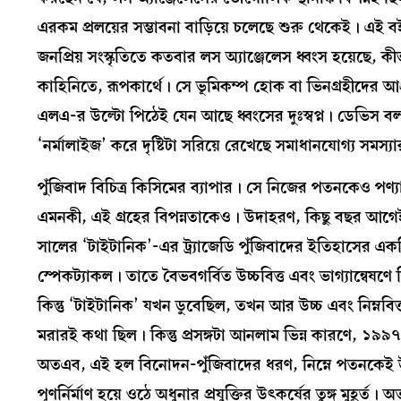
এরকম প্রলয়ের সম্ভাবনা বাড়িয়ে চলেছে শুরু থেকেই। এই বইয়
জনপ্রিয় সংস্কৃতিতে কতবার লস অ্যাঞ্জেলেস ধ্বংস হয়েছে,
কাহিনিতে, রূপকার্থে। সে ভূমিকম্প হোক বা ভিনগ্রহীদের আগ
এলএ-র উল্টো পিঠেই যেন আছে ধ্বংসের দুঃস্বপ্ন। ডেভিস বলছ
‘নর্মালাইজ’ করে দৃষ্টিটা সরিয়ে রেখেছে সমাধানযোগ্য সমস্
পুঁজিবাদ বিচিত্র কিসিমের ব্যাপার। সে নিজের পতনকেও প
এমনকী, এই গ্রহের বিপন্নতাকেও। উদাহরণ, কিছু বছর আগেই ম
সালের ‘টাইটানিক’-এর ট্র্যাজেডি পুঁজিবাদের ইতিহাসের একটি 
স্পেকট্যাকল। তাতে বৈভবগর্বিত উচ্চবিত্ত এবং ভাগ্যান্বেষ
কিন্তু ‘টাইটানিক’ যখন ডুবেছিল, তখন আর উচ্চ এবং নিম্নবিত্ত
মরারই কথা ছিল। কিন্তু প্রসঙ্গটা আনলাম ভিন্ন কারণে, ১৯৯৭
অতএব, এই হল বিনোদন-পুঁজিবাদের ধরণ, নিম্নে পতনকেই উড্ডী
পূণর্নির্মাণ হয়ে ওঠে অধুনার প্রযুক্তির উৎকর্ষের তুঙ্গ মুহ