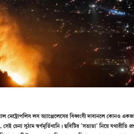
োবাল মেট্রোপলিস লস অ্যাঞ্জেলেসের বিধ্বংসী দাবানলে কোনও একজ
ই চেনা সুঠাম স্বর্ণমূর্তিখানি। ছবিটির ‘সত্যতা’ নিয়ে যথারীতি প্র