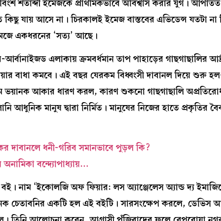
িংশ শতাব্দী ইমেজকে প্রাথমিকভাবে অবিশ্বাস করার যুগ। আপাতত
তাতে কিছু যায় আসে না। চিরকালই ইমেজ বাস্তবের এভিডেন্স যতটা না
 ইমেজে একধরনের ‘সত্য’ আছে।
পার-আর্বানাইজড এলাকায় ক্রমবর্ধমান তাপ পাহাড়ের গাছগাছালির আর্দ
হাওয়ার বাধা কমবে। এই বছর যেরকম বিধ্বংসী দাবানল দিয়ে শুরু 
কম ভয়ানক আকার ধারণ করল, কারণ শুকনো গাছগাছালি অপ্রতিরোধ
ি আধুনিক মানুষ দ্বারা নির্মিত। মানুষের নিজের হাতে প্রকৃতির ব
লুকের দাবানলে ধনী-গরিব সমানভাবে পুড়ল কি?
 অনামিকা বন্দ্যোপাধ্যায়…
ই। নাম ‘ইকোলজি অফ ফিয়ার: লস অ্যাঞ্জেলেস অ্যান্ড দ্য ইমাজ
অনেক চেতাবনির একটি হল এই বইটি। সারসংক্ষেপ করলে, ডেভিস
ই ছিল। তিনি আলোচনা করেন, আগ্রাসী পুঁজিবাদের ফলে বেপরোয়া নগ