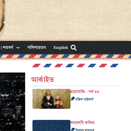
। শতবর্ষ
সলিলায়তন
English
আর্কাইভ
ছায়াবাজি : পর্ব ৪৩
চন্দ্রিল ভট্টাচার্য
কয়েকটি কবিতা
চিরন্তন দাসগুপ্ত