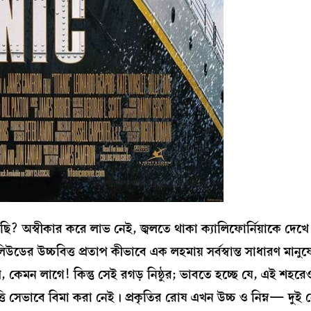
্বীকার করে লাভ নেই, জ্বলতে থাকা ক্যালিফোর্নিয়াকে দেখে পার
ডের উচ্চবিত্ত প্রতাপ কীভাবে এক লহমায় সর্বস্বান্ত সাধারণ মানুষ
কেমন লাগে! কিন্তু সেই রগড় নিষ্ঠুর; ভাবতে হচ্ছে যে, এই শহর
্তি সেভাবে বিমা করা নেই। প্রকৃতির রোষ এখন উচ্চ ও নিম্ন— দুই শ