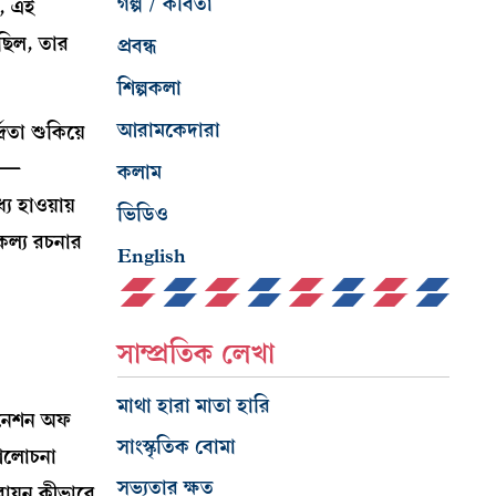
গল্প / কবিতা
, এই
 ছিল, তার
প্রবন্ধ
শিল্পকলা
আরামকেদারা
্রতা শুকিয়ে
হল—
কলাম
্য হাওয়ায়
ভিডিও
ৈকল্য রচনার
English
সাম্প্রতিক লেখা
মাথা হারা মাতা হারি
িনেশন অফ
সাংস্কৃতিক বোমা
 আলোচনা
সভ্যতার ক্ষত
রায়ন কীভাবে