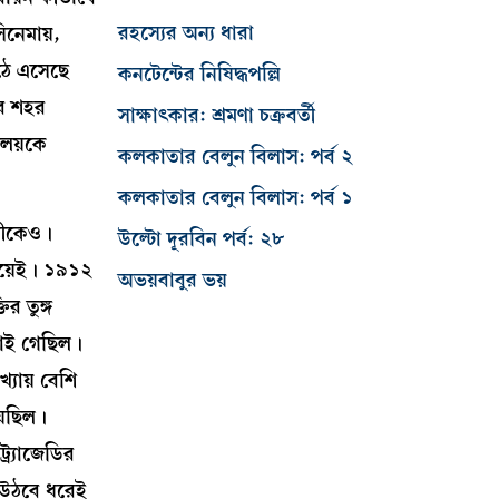
রহস্যের অন্য ধারা
সিনেমায়,
উঠে এসেছে
কনটেন্টের নিষিদ্ধপল্লি
ের শহর
সাক্ষাৎকার: শ্রমণা চক্রবর্তী
্রলয়কে
কলকাতার বেলুন বিলাস: পর্ব ২
কলকাতার বেলুন বিলাস: পর্ব ১
ণীকেও।
উল্টো দূরবিন পর্ব: ২৮
নিয়েই। ১৯১২
অভয়বাবুর ভয়
র তুঙ্গ
ঝাই গেছিল।
খ্যায় বেশি
য়েছিল।
র্যাজেডির
য়ে উঠবে ধরেই