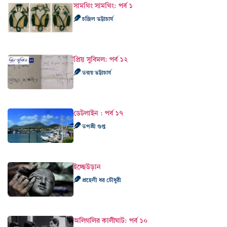
সামথিং সামথিং: পর্ব ১
চন্দ্রিল ভট্টাচার্য
প্রিয় সুবিমল: পর্ব ১২
তন্ময় ভট্টাচার্য
ডেটলাইন : পর্ব ১৭
তপশ্রী গুপ্ত
ইচ্ছেউড়ান
প্রহেলী ধর চৌধুরী
অলিগলির কালীঘাট: পর্ব ১০