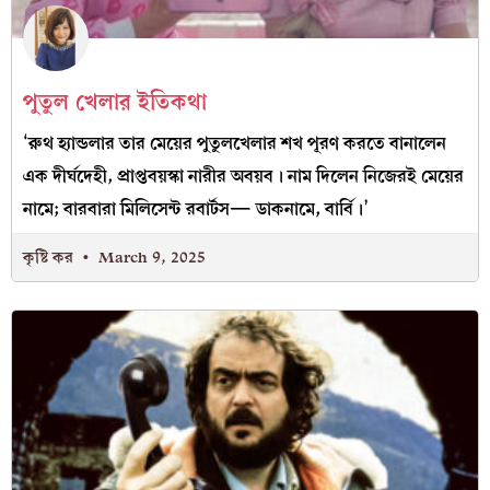
পুতুল খেলার ইতিকথা
‘রুথ হ্যান্ডলার তার মেয়ের পুতুলখেলার শখ পূরণ করতে বানালেন
এক দীর্ঘদেহী, প্রাপ্তবয়স্কা নারীর অবয়ব। নাম দিলেন নিজেরই মেয়ের
নামে; বারবারা মিলিসেন্ট রবার্টস— ডাকনামে, বার্বি।’
কৃষ্টি কর
March 9, 2025