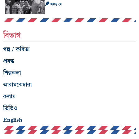
জয়ন্ত দে
বিভাগ
গল্প / কবিতা
প্রবন্ধ
শিল্পকলা
আরামকেদারা
কলাম
ভিডিও
English