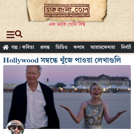
এক ডাকে গোটা বিশ্ব
গল্প / কবিতা
প্রবন্ধ
ভিডিও
কলাম
আরামকেদারা
নির্বাচ
Hollywood সম্বন্ধে খুঁজে পাওয়া লেখাগুলি