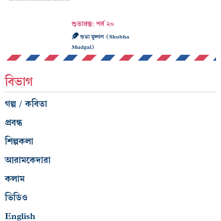
শুভারম্ভ: পর্ব ২০
শুভা মুদ্গল (Shubha
Mudgal)
বিভাগ
গল্প / কবিতা
প্রবন্ধ
শিল্পকলা
আরামকেদারা
কলাম
ভিডিও
English