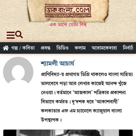
এক ডাকে গোটা বিশ্ব
গল্প / কবিতা
প্রবন্ধ
ভিডিও
কলাম
আরামকেদারা
নির্বাচ
শ্যামলী আচার্য
প্রাণিবিদ্যা-য় প্রথাগত ডিগ্রি থাকলেও বাংলা সাহিত্য
ভালবেসে পড়া আর লেখার কাজেই আনন্দ খুঁজে
নেওয়া। বর্তমানে ‘আজকাল’ পত্রিকার প্রকাশনা
বিভাগে কর্মরত। দু'দশক ধরে ‘আকাশবাণী’
কলকাতার এফ এম চ্যানেলে ক্যাজুয়াল বাংলা
উপস্থাপক।