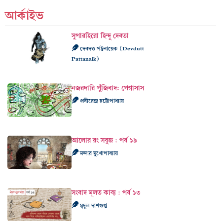
আর্কাইভ
সুপারহিরো হিন্দু দেবতা
দেবদত্ত পট্টনায়েক (Devdutt
Pattanaik)
নজরদারি পুঁজিবাদ: পেগাসাস
প্রবীরেন্দ্র চট্টোপাধ্যায়
আলোর রং সবুজ : পর্ব ১৯
মন্দার মুখোপাধ্যায়
সংবাদ মূলত কাব্য : পর্ব ১৩
মৃদুল দাশগুপ্ত