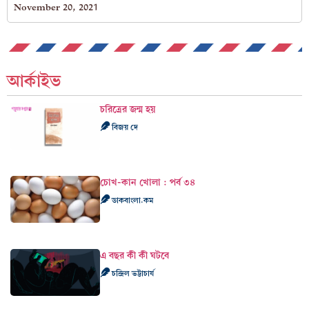
November 20, 2021
আর্কাইভ
চরিত্রের জন্ম হয়
বিজয় দে
চোখ-কান খোলা : পর্ব ৩৪
ডাকবাংলা.কম
এ বছর কী কী ঘটবে
চন্দ্রিল ভট্টাচার্য