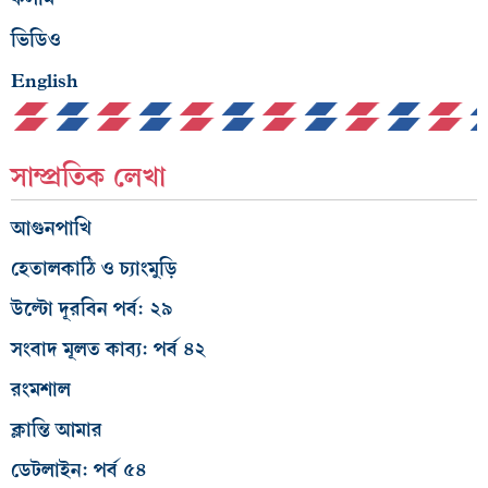
ভিডিও
English
সাম্প্রতিক লেখা
আগুনপাখি
হেতালকাঠি ও চ্যাংমুড়ি
উল্টো দূরবিন পর্ব: ২৯
সংবাদ মূলত কাব্য: পর্ব ৪২
রংমশাল
ক্লান্তি আমার
ডেটলাইন: পর্ব ৫৪