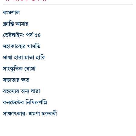
রংমশাল
ক্লান্তি আমার
ডেটলাইন: পর্ব ৫৪
মহাকাব্যের খামতি
মাথা হারা মাতা হারি
সাংস্কৃতিক বোমা
সভ্যতার ক্ষত
রহস্যের অন্য ধারা
কনটেন্টের নিষিদ্ধপল্লি
সাক্ষাৎকার: শ্রমণা চক্রবর্তী