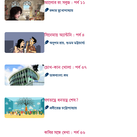
আলোর রং সবুজ : পর্ব ১১
মন্দার মুখোপাধ্যায়
সিনেমায় অ্যান্টনি : পর্ব ৪
অনুপম রায়, শুভম ভট্টাচার্য্য
চোখ-কান খোলা : পর্ব ৩৭
ডাকবাংলা.কম
গণতন্ত্রে ধনতন্ত্র শেষ?
প্রবীরেন্দ্র চট্টোপাধ্যায়
কবির সঙ্গে দেখা : পর্ব ৩৬