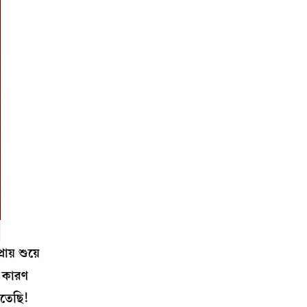
ায় শুয়ে
; কারণ
িতেছি!