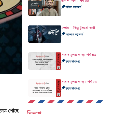
এক শালিক : পর্ব ৯৯
চন্দ্রিল ভট্টাচার্য
মন্দার – কিছু টুকরো কথা
অনির্বাণ ভট্টাচার্য
সংবাদ মূলত কাব‍্য: পর্ব ৩৩
মৃদুল দাশগুপ্ত
সংবাদ মূলত কাব্য : পর্ব ২৯
মৃদুল দাশগুপ্ত
যানেড পৌঁছে
বিভাগ