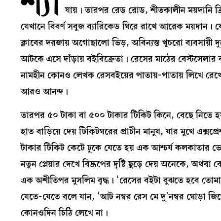
শ্যা
যায়। তারপর রেড রোড, শীতকালীন ময়দানি ক্রিক
যেখানে বিবর্ণ সবুজ ব্যারিকেড ঘিরে রাখে আরেক ময়দান। যে
ক্লাবের দরজায় অগোছালো ভিড়, অবিন্যস্ত খুচরো ব্যবসায
আটকে এসে দাঁড়ায় বইবিক্রেতা। রেসের মাঠের বেস্টসেলার ব
নামহীন কোনও লেখক রেসবইয়ের পাতায়-পাতায় লিখে রেখেছে
আরও আনন্দ।
তারপর ৫০ টাকা বা ৫০০ টাকার টিকিট কিনে, বেছে নিতে হয় 
হাত বাড়িয়ে দেয় টিকিটঘরের প্রাচীন মানুষ, যার মুখে এক্সপ্
টাকার টিকিট কেটে ঢুকে যেতে হয় এক আশ্চর্য কলকাতার ভেতর
নতুন প্লেয়ার দেখে বিদ্রূপের দৃষ্টি ছুড়ে দেয় অনেকে
এক অশীতিপর মুসলিম বৃদ্ধ। ‘রেসের বইটা বুঝতে হবে তোমাদে
যেতে-যেতে বলে যান, ‘আট নম্বর রেস মে দু’নম্বর ঘোড়া জিত
কোনওদিন চিঠি লেখে না।