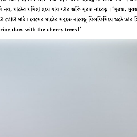
নয়, মাঠের মসিহা হয়ে যায় স্টার জকি সুরজ নারেডু। ‘সুরজ, সুর
একটা গোটা মাঠ। রেসের মাঠের সবুজে নারেডু ফিসফিসিয়ে ওঠে তার প্র
spring does with the cherry trees!’