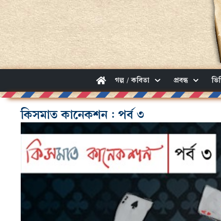
গল্প / কবিতা
প্রবন্ধ
ভি
কিসমাত কানেকশন : পর্ব ৩