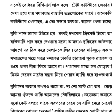
একেই বোধহয় বিগিনার্স লাক বলে। টোট কাউন্টারে জেতার টা
দেখা হয়ে যায় মধ্যবয়স্ক বাঙালি ভদ্রলোকের সাথে। অনেকদ
কাউন্টারে খেলছেন, এ তো সস্তার জায়গা, আসল খেলা হচ্ছে
বুকি শব্দে চমকে উঠতে হয়। নব্বই দশকের ক্রিকেট হিরো
বাউন্ডারি পার করে দেওয়ার মতো আমরাও বুকিদের কাউন্টা
আদপে দর ঠিক করে মেলানকোলির। রেসের মাঠজুড়ে এক আশ্চ
সমরেশের গল্পে সত্তর দশকের চাকরি হারানো যুবক রাকেশ অ
শুয়ে থাকা নীরা ফিরে আসে না। পাগলের মতো সব ঘোড়ায় তি
নির্মম রেসের মাঠের যন্ত্রণা নিয়ে শেয়ার ট্যাক্সি ধরে হাও
বুকিদের বাজার কখনও থামে না, দ্য শো মাস্ট গো অন। ঘোড়
আমরা খুঁজতে থাকি আমাদের স্টোরিলাইন। উত্তেজনা কমাতে
বুঝে কেউ বলতে থাকে এরপরের রেসে সে বাজি মেরে নেব
বিয়ারের বোতল দেবেন!’ প্রমিস কঠিন জেনেও লোভী হাত বা