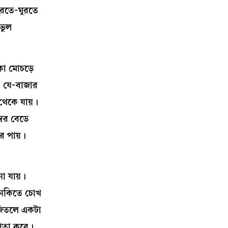
ুরতে-ঘুরতে
‘ভুল
কা মোচড়ে
। যে-বাজার
থেকে যায়।
্বর বেডে
র পায়।
া যায়।
ধুনকিতে চোখ
জিতলে একটা
ঝোতা করে।