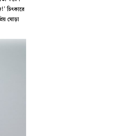
জ!’ চিৎকারে
িয় ঘোড়া