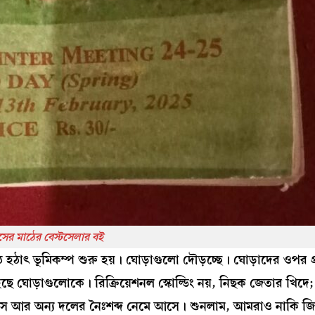
সের মাঠের বেস্টসেলার বই
 হঠাৎ ভূমিকম্প শুরু হয়। ঘোড়াগুলো দৌড়চ্ছে। ঘোড়াদের ওপর প্র
ে ঘোড়াগুলোকে। রিক্রিয়েশনল স্কোল্ডিং নয়, নিছক জেতার খিদে
লাস আর অন্য দলের নৈঃশব্দ নেমে আসে। শুনলাম, আমরাও নাকি জ