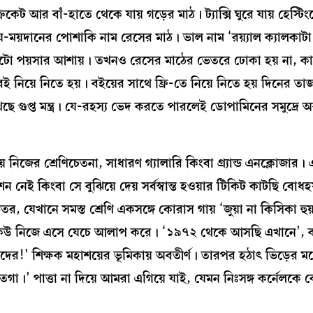
েট আর বাঁ-হাতে থেকে যায় গড়ের মাঠ। ট্যাক্সি ঘুরে যায় হেস্টি
-ময়দানের পোশাকি নাম রেসের মাঠ। ভাল নাম ‘রয়্যাল ক্যালকাটা টা
়ী দুটো পয়সার আশায়। তখনও রেসের মাঠের ভেতরে ঢোকা হয় না, 
ই নিয়ে নিতে হয়। বইয়ের সাথে ফ্রি-তে নিয়ে নিতে হয় দিনের ত
 গুপ্ত মন্ত্র। যে-রহস্য ভেদ করতে পারলেই ডোপামিনের সমুদ্রে 
নিজের শ্রেণিচেতনা, সাধারণ গ্যালারি কিংবা গ্র্যান্ড এনক্লোজা
রেশন নেই কিংবা সে বুঝিয়ে দেয় সর্বস্বান্ত হওয়ার টিকিট কাটছি বোধ
, যেখানে সমস্ত শ্রেণি একসঙ্গে কোরাস গায় ‘জুয়া না কিসিকা হুয
, অথবা কেউ নিজে এসে যেচে আলাপ করে। ‘১৯৭২ থেকে আসছি এখানে’,
র!’ শিক্ষক মহাশয়ের ভূমিকায় অবতীর্ণ। তারপর হঠাৎ ভিড়ের মধ্
েগা।’ পাত্তা না দিয়ে আমরা এগিয়ে যাই, যেমন নিঃসঙ্গ কর্নেলকে 