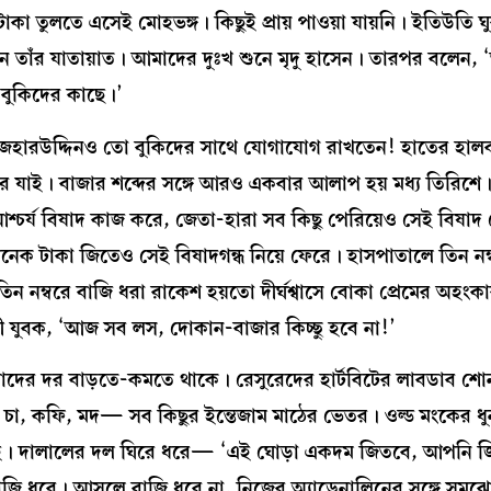
কা তুলতে এসেই মোহভঙ্গ। কিছুই প্রায় পাওয়া যায়নি। ইতিউতি ঘ
িন তাঁর যাতায়াত। আমাদের দুঃখ শুনে মৃদু হাসেন। তারপর বলেন, 
 বুকিদের কাছে।’
 আজহারউদ্দিনও তো বুকিদের সাথে যোগাযোগ রাখতেন! হাতের হাল
রে যাই। বাজার শব্দের সঙ্গে আরও একবার আলাপ হয় মধ্য তিরিশে
র্য বিষাদ কাজ করে, জেতা-হারা সব কিছু পেরিয়েও সেই বিষাদ 
নেক টাকা জিতেও সেই বিষাদগন্ধ নিয়ে ফেরে। হাসপাতালে তিন নম
ন নম্বরে বাজি ধরা রাকেশ হয়তো দীর্ঘশ্বাসে বোকা প্রেমের অহংকা
ড়াগামী যুবক, ‘আজ সব লস, দোকান-বাজার কিচ্ছু হবে না!’
াদের দর বাড়তে-কমতে থাকে। রেসুরেদের হার্টবিটের লাবডাব শোন
 চা, কফি, মদ— সব কিছুর ইন্তেজাম মাঠের ভেতর। ওল্ড মংকের 
েই। দালালের দল ঘিরে ধরে— ‘এই ঘোড়া একদম জিতবে, আপনি 
জি ধরে। আসলে বাজি ধরে না, নিজের অ্যাড্রেনালিনের সঙ্গে সম