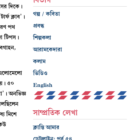
ংসের দিকে।
গল্প / কবিতা
র্ফ ক্লাব’।
প্রবন্ধ
কারণ পথ
াজা টিপস।
শিল্পকলা
অবগাহন,
আরামকেদারা
কলাম
র। এলোমেলো
ভিডিও
হয়। ৫০
English
়া’। অনভিজ্ঞ
 বলছিলেন
সাম্প্রতিক লেখা
যে মিশে
কেউ
ক্লান্তি আমার
ডেটলাইন: পর্ব ৫৪