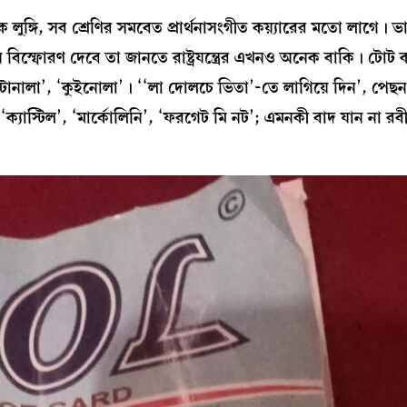
ক লুঙ্গি, সব শ্রেণির সমবেত প্রার্থনাসংগীত কয়্যারের মতো লাগে। ভ
 বিস্ফোরণ দেবে তা জানতে রাষ্ট্রযন্ত্রের এখনও অনেক বাকি। টোট ক
ানালা’, ‘কুইনোলা’। ‘‘লা দোলচে ভিতা’-তে লাগিয়ে দিন’, পেছন 
যাস্টিল’, ‘মার্কোলিনি’, ‘ফরগেট মি নট’; এমনকী বাদ যান না রবীন্