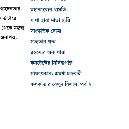
াগ্যদেবতার
মহাকাব্যের খামতি
াউন্টারে
মাথা হারা মাতা হারি
থেকে মন্তব্য
সাংস্কৃতিক বোমা
দ্রনাথও,
সভ্যতার ক্ষত
রহস্যের অন্য ধারা
কনটেন্টের নিষিদ্ধপল্লি
সাক্ষাৎকার: শ্রমণা চক্রবর্তী
কলকাতার বেলুন বিলাস: পর্ব ২