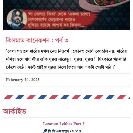
কিসমাত কানেকশন : পর্ব ৩
‘বেলা গড়ালে মাঠের দখল নেয় নিম্নবর্গ। কোনও মেসি-কোহলি নয়, মাঠের
মসিহা হয়ে যায় স্টার জকি সুরজ নারেডু। ‘সুরজ, সুরজ!’ চিৎকারে গ্যালারি
কেঁপে ওঠে। ফার্স্ট প্রাইজ সুরজ নিলে জিতে যায় একটা গোটা মাঠ।’
February 14, 2025
আর্কাইভ
Laxman Lekha: Part 3
ভি ভি এস লক্ষ্মণ (V.V.S