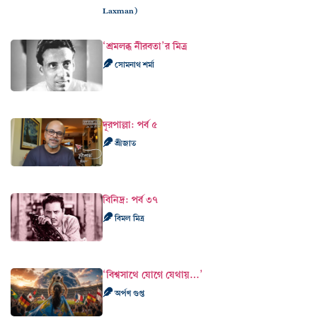
Laxman)
‘শ্রমলব্ধ নীরবতা’র মিত্র
সোমনাথ শর্মা
দূরপাল্লা: পর্ব ৫
শ্রীজাত
বিনিদ্র: পর্ব ৩৭
বিমল মিত্র
‘বিশ্বসাথে যোগে যেথায়…’
অর্পণ গুপ্ত