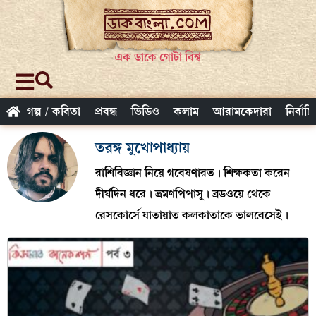
এক ডাকে গোটা বিশ্ব
গল্প / কবিতা
প্রবন্ধ
ভিডিও
কলাম
আরামকেদারা
নির্বাচ
তরঙ্গ মুখোপাধ্যায়
রাশিবিজ্ঞান নিয়ে গবেষণারত। শিক্ষকতা করেন
দীর্ঘদিন ধরে। ভ্রমণপিপাসু। ব্রডওয়ে থেকে
রেসকোর্সে যাতায়াত কলকাতাকে ভালবেসেই।