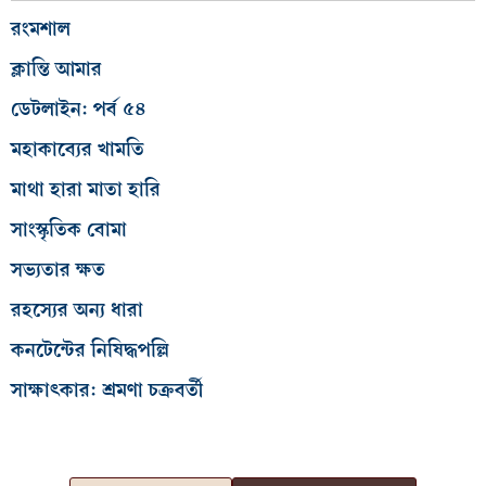
রংমশাল
ক্লান্তি আমার
ডেটলাইন: পর্ব ৫৪
মহাকাব্যের খামতি
মাথা হারা মাতা হারি
সাংস্কৃতিক বোমা
সভ্যতার ক্ষত
রহস্যের অন্য ধারা
কনটেন্টের নিষিদ্ধপল্লি
সাক্ষাৎকার: শ্রমণা চক্রবর্তী