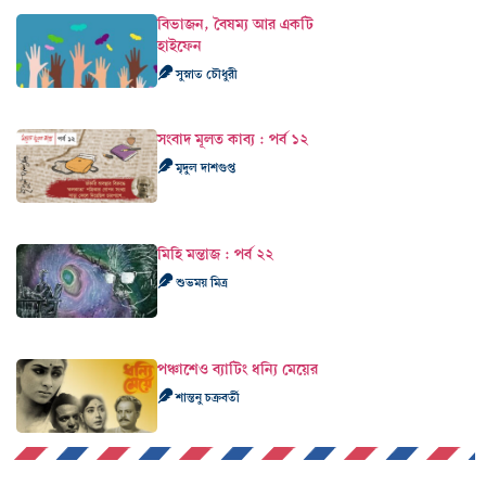
বিভাজন, বৈষম্য আর একটি
হাইফেন
সুস্নাত চৌধুরী
সংবাদ মূলত কাব্য : পর্ব ১২
মৃদুল দাশগুপ্ত
মিহি মন্তাজ : পর্ব ২২
শুভময় মিত্র
পঞ্চাশেও ব্যাটিং ধন্যি মেয়ের
শান্তনু চক্রবর্তী