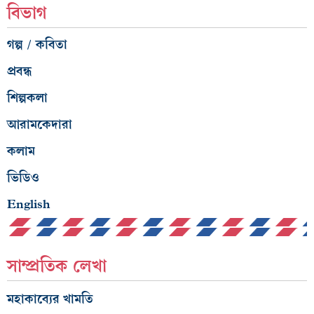
বিভাগ
গল্প / কবিতা
প্রবন্ধ
শিল্পকলা
আরামকেদারা
কলাম
ভিডিও
English
সাম্প্রতিক লেখা
মহাকাব্যের খামতি