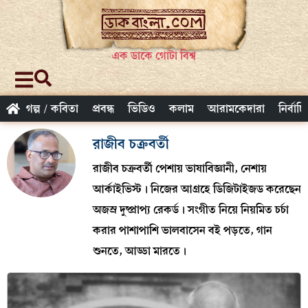
এক ডাকে গোটা বিশ্ব
গল্প / কবিতা
প্রবন্ধ
ভিডিও
কলাম
আরামকেদারা
নির্বাচ
রাজীব চক্রবর্তী
রাজীব চক্রবর্তী পেশায় ভাষাবিজ্ঞানী, নেশায়
আর্কাইভিস্ট। নিজের আগ্রহে ডিজিটাইজড করেছেন
অজস্র দুষ্প্রাপ্য রেকর্ড। সংগীত নিয়ে নিয়মিত চর্চা
করার পাশাপাশি ভালবাসেন বই পড়তে, গান
শুনতে, আড্ডা মারতে।