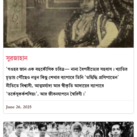
সুরজাহান
‘গওহর জান এক বহুকৌণিক চরিত্র— নানা বৈপরীত্যের সহবাস। খ্যাতির
চূড়ায় পৌঁছেও নতুন কিছু শেখার ব্যাপারে তিনি ‘তদ্বিদ্ধি প্রণিপাতেন’
নীতিতে বিশ্বাসী, আত্মমর্যাদা আর স্বীকৃতি আদায়ের ব্যাপারে
‘তর্কেষুকর্কশধিয়ঃ’, আর জীবনযাপনে স্বৈরিণী।’
June 26, 2025