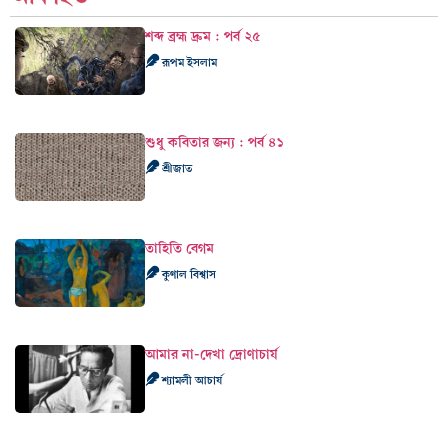
শব্দ ব্রহ্ম দ্রুম : পর্ব ২৫
রূপম ইসলাম
শুধু কবিতার জন্য : পর্ব ৪১
শ্রীজাত
তাহিতি বেগম
কুণাল বিশ্বাস
আমার না-দেখা দ্রোণাচার্য
শ্যামলী আচার্য