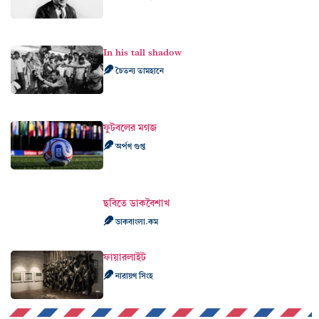
In his tall shadow
চৈতন্য তামহানে
ফুটবলের মগজ
অর্পণ গুপ্ত
ছবিতে ডাকবৈশাখ
ডাকবাংলা.কম
ফায়ারলাইট
নারায়ণ সিংহ