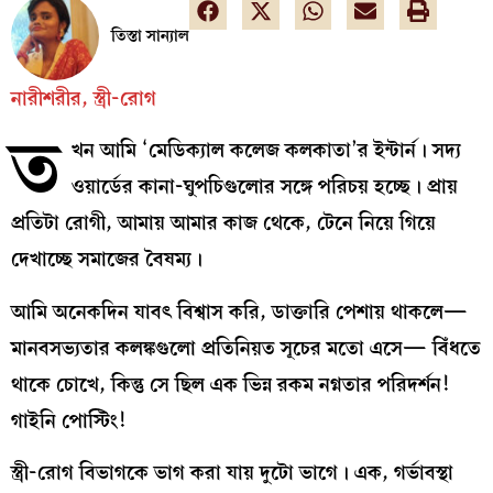
তিস্তা সান্যাল
নারীশরীর, স্ত্রী-রোগ
ত
খন আমি ‘মেডিক্যাল কলেজ কলকাতা’র ইন্টার্ন। সদ্য
ওয়ার্ডের কানা-ঘুপচিগুলোর সঙ্গে পরিচয় হচ্ছে। প্রায়
প্রতিটা রোগী, আমায় আমার কাজ থেকে, টেনে নিয়ে গিয়ে
দেখাচ্ছে সমাজের বৈষম্য।
আমি অনেকদিন যাবৎ বিশ্বাস করি, ডাক্তারি পেশায় থাকলে—
মানবসভ্যতার কলঙ্কগুলো প্রতিনিয়ত সূচের মতো এসে— বিঁধতে
থাকে চোখে, কিন্তু সে ছিল এক ভিন্ন রকম নগ্নতার পরিদর্শন!
গাইনি পোস্টিং!
স্ত্রী-রোগ বিভাগকে ভাগ করা যায় দুটো ভাগে। এক, গর্ভাবস্থা