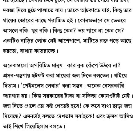
নষ্ট হয়েছে। লেবার রুমে ঢুকে, সে বেজায় ভয় পেয়ে যায় এবং
দরজা দিয়ে ছুটে পালাতে যায়। তাকে আটকাতে যাই, কিন্তু তার
গায়ের জোরের কাছে পরাজিত হই। কোনওভাবে সে ভেতরে
আসলে বকি, খুব বকি। কিন্তু কেন? ভয় পাবে না কেন সে?
একটিও বাড়ির লোক নেই আশেপাশে, মাটিতে রক্ত পড়ে আছে
হয়তো, ব্যথায় কাতরাচ্ছে।
অনেকগুলো অপরিচিত মানুষ। কার বুক কেঁপে উঠবে না?
প্রসব-যন্ত্রণায় ছটফট করা মায়েরা জল দিতে বলতেন। খাইয়ে
দিতাম। ‘পেইনলেস লেবার’ করা সম্ভব। অনেক বেসরকারি
জায়গায় হয়। কিন্তু সরকারের টাকা বা সদিচ্ছা কোনওটাই নেই।
জন্ম দিতে গেলে তো কষ্ট পেতেই হবে! কে কবে ব্যথা ছাড়া জন্ম
দিয়েছে? এমনটাই বলতে দেখতাম সবাইকে! এবং ক্রমশ আমিও
তাই শিখে গিয়েছিলাম বলতে।