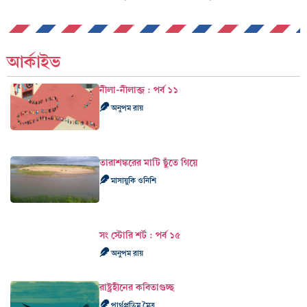
আর্কাইভ
নীলা-নীলাব্জ : পর্ব ১১
অনুপম রায়
তারাশঙ্করের মাটি ছুঁতে গিয়ে
মাসায়ুকি ওনিশি
সং স্টোরি শর্ট : পর্ব ১৫
অনুপম রায়
রাষ্ট্রহীনের কবিতাগুচ্ছ
পার্থপ্রতিম মৈত্র