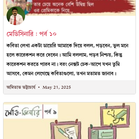
মেডিসিনারি : পর্ব ১০
কবিতা লেখা একটা ডায়েরি আমাকে দিয়ে বলল, পড়বেন, ভুল মনে
হলে কারেকশন করে দেবেন। আমি বললাম, পড়ব নিশ্চয়, কিন্তু
কারেকশন করতে পারব না। বরং নেক্সট চেক-আপে যখন তুমি
আসবে, কেমন লেগেছে কবিতাগুলো, তখন মতামত জানাব।
অমিতাভ ভট্টাচার্য
May 21, 2025