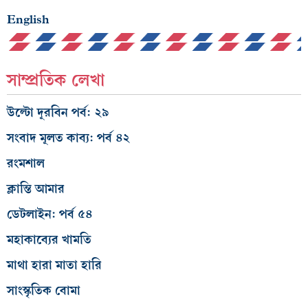
English
সাম্প্রতিক লেখা
উল্টো দূরবিন পর্ব: ২৯
সংবাদ মূলত কাব্য: পর্ব ৪২
রংমশাল
ক্লান্তি আমার
ডেটলাইন: পর্ব ৫৪
মহাকাব্যের খামতি
মাথা হারা মাতা হারি
সাংস্কৃতিক বোমা