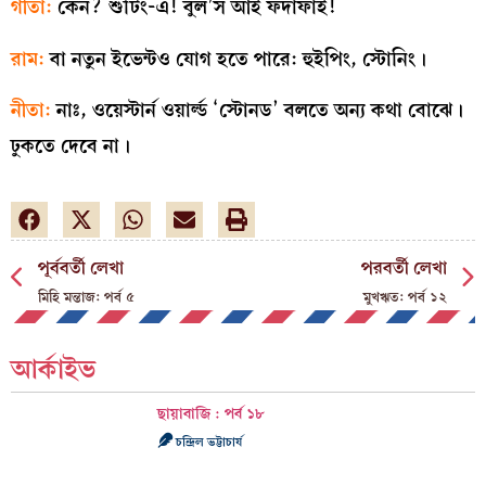
গীতা:
কেন? শুটিং-এ! বুল’স আই ফর্দাফাঁই!
রাম:
বা নতুন ইভেন্টও যোগ হতে পারে: হুইপিং, স্টোনিং।
নীতা:
নাঃ, ওয়েস্টার্ন ওয়ার্ল্ড ‘স্টোনড’ বলতে অন্য কথা বোঝে।
ঢুকতে দেবে না।
পূর্ববর্তী লেখা
পরবর্তী লেখা
মিহি মন্তাজ: পর্ব ৫
মুখঋত: পর্ব ১২
আর্কাইভ
ছায়াবাজি : পর্ব ১৮
চন্দ্রিল ভট্টাচার্য