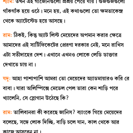
শ্যাম:
তখন এই গার্জেনিগুলো প্রশ্রয় পেয়ে যায়। গুজগুজগুলো
গাঁকগাঁক হয়ে ওঠে। মনে হয়, এই কথাগুলো তো ক্ষমতাকেন্দ্র
থেকে অ্যাটেস্টেড হয়ে আসছে।
রাম:
ঠিকই, কিন্তু অ্যাট লিস্ট মেয়েদের অপমান করার ক্ষেত্রে
আমাদের এই সার্টিফিকেটের প্রেরণা দরকার নেই, মনে রাখিস
এটা সতীদাহের দেশ। এখানে এখনও লোকে লেডি ডাক্তার
দেখাতে চায় না।
যদু:
আহা পাশাপাশি আমরা তো মেয়েদের অ্যাডমায়ারও করি রে
বাবা। যারা অলিম্পিক্সে মেডেল পেল তারা কেন শাড়ি পরে
খ্যালেনি, সে স্লোগান উঠেছে কি?
রাম:
তালিবানরা কী করেছে জানিস? ব্যাংকে গিয়ে মেয়েদের
বলেছে, সঙ্গে লোক দিচ্ছি, বাড়ি চলে যান, কাল থেকে আর
কাজে আসবেন না।