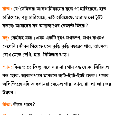
রীতা:
যে-সৈনিকরা আফগানিস্তানের যুদ্ধে পা হারিয়েছে, হাত
হারিয়েছে, বন্ধু হারিয়েছে, ভাই হারিয়েছে, তারাও তো টুইট
করছে: আমাদের সব আত্মত্যাগের রেজাল্ট জিরো?
যদু:
সেইটাই মজা। এমন একটি বৃহৎ জগঝম্প, জগৎ কখনও
দেখেনি। জীবন গিয়েছে চলে কুড়ি কুড়ি বছরের পার, আচমকা
চোখ মেলে দেখি, হায়, সিমিলার ঝাড়।
শ্যাম:
কিন্তু তাতে কিচ্ছু এসে যায় না। গান বন্ধ হোক, সিরিয়াল
বন্ধ হোক, আকাশপানে তাকালে ব়্যাট-ট্যাট-ট্যাট হোক। পরের
অলিম্পিক্সে যদি আফগানরা মেডেল পায়, ব্যাস, ট্রা-লা-লা। জয়
উন্নয়ন।
রীতা:
কীসে পাবে?