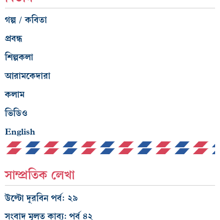
গল্প / কবিতা
প্রবন্ধ
শিল্পকলা
আরামকেদারা
কলাম
ভিডিও
English
সাম্প্রতিক লেখা
উল্টো দূরবিন পর্ব: ২৯
সংবাদ মূলত কাব্য: পর্ব ৪২