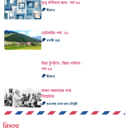
শুধু কবিতার জন্য: পর্ব ৪৫
শ্রীজাত
ডেটলাইন পর্ব: ২৯
তপশ্রী গুপ্ত
হিয়া টুপটাপ, জিয়া নস্টাল :
পর্ব ৩৪
শ্রীজাত
বাদল সরকারের থার্ড
থিয়েটার
শুভংকর ঘোষ রায় চৌধুরী
বিভাগ