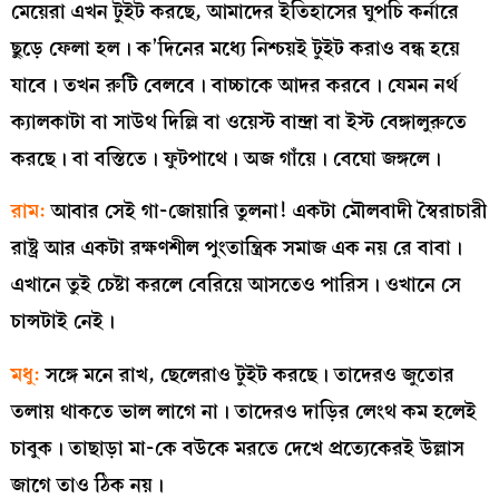
মেয়েরা এখন টুইট করছে, আমাদের ইতিহাসের ঘুপচি কর্নারে
ছুড়ে ফেলা হল। ক’দিনের মধ্যে নিশ্চয়ই টুইট করাও বন্ধ হয়ে
যাবে। তখন রুটি বেলবে। বাচ্চাকে আদর করবে। যেমন নর্থ
ক্যালকাটা বা সাউথ দিল্লি বা ওয়েস্ট বান্দ্রা বা ইস্ট বেঙ্গালুরুতে
করছে। বা বস্তিতে। ফুটপাথে। অজ গাঁয়ে। বেঘো জঙ্গলে।
রাম:
আবার সেই গা-জোয়ারি তুলনা! একটা মৌলবাদী স্বৈরাচারী
রাষ্ট্র আর একটা রক্ষণশীল পুংতান্ত্রিক সমাজ এক নয় রে বাবা।
এখানে তুই চেষ্টা করলে বেরিয়ে আসতেও পারিস। ওখানে সে
চান্সটাই নেই।
মধু:
সঙ্গে মনে রাখ, ছেলেরাও টুইট করছে। তাদেরও জুতোর
তলায় থাকতে ভাল লাগে না। তাদেরও দাড়ির লেংথ কম হলেই
চাবুক। তাছাড়া মা-কে বউকে মরতে দেখে প্রত্যেকেরই উল্লাস
জাগে তাও ঠিক নয়।