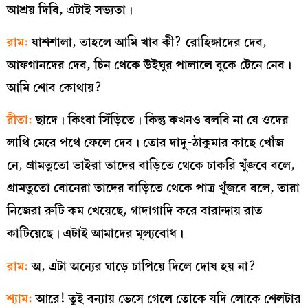
আশ্রয় দিবি, এটাই সভ্যতা।
রাম:
যাশশালা, তাহলে আমি খাব কী? রোহিঙ্গাদের দেব,
আফগানদের দেব, চিন থেকে উইঘুর পালালে বুকে টেনে নেব।
আমি শোব কোথায়?
রীতা:
ছাদে। কিংবা সিঁড়িতে। কিন্তু কখনও বলবি না যে ওদের
লাথি মেরে পথে ফেলে দেব। তোর দাদু-ঠাকুমার কাছে খোঁজ
নে, গ্রামতুতো ভাইরা তাদের বাড়িতে থেকে চাকরি খুঁজবে বলে,
গ্রামতুতো বোনেরা তাদের বাড়িতে থেকে পাত্র খুঁজবে বলে, তারা
নিজেরা রুটি কম খেয়েছে, গাদাগাদি করে বারান্দায় রাত
কাটিয়েছে। এটাই আমাদের মূল্যবোধ।
রাম:
অ, এটা অন্যের ঘাড়ে চাপিয়ে দিলে দোষ হয় না?
শ্যাম:
আরে! তুই বন্যায় ভেসে গেলে তোকে যদি লোকে শেলটার