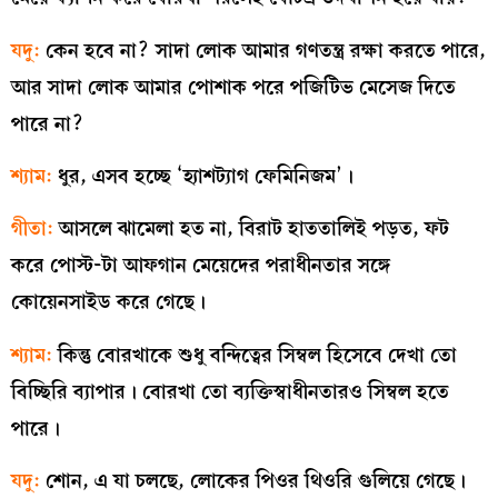
যদু:
কেন হবে না? সাদা লোক আমার গণতন্ত্র রক্ষা করতে পারে,
আর সাদা লোক আমার পোশাক পরে পজিটিভ মেসেজ দিতে
পারে না?
শ্যাম:
ধুর, এসব হচ্ছে ‘হ্যাশট্যাগ ফেমিনিজম’।
গীতা:
আসলে ঝামেলা হত না, বিরাট হাততালিই পড়ত, ফট
করে পোস্ট-টা আফগান মেয়েদের পরাধীনতার সঙ্গে
কোয়েনসাইড করে গেছে।
শ্যাম:
কিন্তু বোরখাকে শুধু বন্দিত্বের সিম্বল হিসেবে দেখা তো
বিচ্ছিরি ব্যাপার। বোরখা তো ব্যক্তিস্বাধীনতারও সিম্বল হতে
পারে।
যদু:
শোন, এ যা চলছে, লোকের পিওর থিওরি গুলিয়ে গেছে।