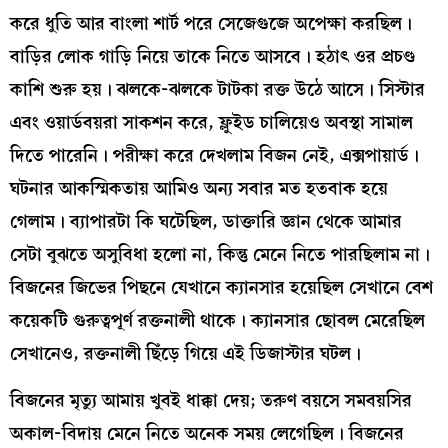
করে ধুতি আর বাংলা শার্ট পরে সেজেগুজে অপেক্ষা করছিল।
বাড়ির লোক গাড়ি নিয়ে তাকে নিতে আসবে। হঠাৎ ওর প্রচণ্ড
কাশি শুরু হয়। ঝলকে-ঝলকে টাটকা রক্ত উঠে আসে। সিস্টার
এবং ওয়ার্ডবয়রা সাকশন করে, ফ্লুইড চালিয়েও অবস্থা সামাল
দিতে পারেনি। পরীক্ষা করে দেখলাম বিজন নেই, এক্সপায়ার্ড।
ঘটনার আকস্মিকতায় আমিও অন্য সবার মত হতবাক হয়ে
গেলাম। ব্যাপারটা কি ঘটেছিল, ডাক্তারি জ্ঞান থেকে আমার
সেটা বুঝতে অসুবিধা হলো না, কিন্তু মেনে নিতে পারছিলাম না।
বিজনের জিভের পিছনে যেখানে ক্যানসার হয়েছিল সেখানে বেশ
কয়েকটি গুরুত্বপূর্ণ রক্তনালী থাকে। ক্যানসার ছোবল মেরেছিল
সেখানেও, রক্তনালী ছিঁড়ে গিয়ে এই ডিজাস্টার ঘটল।
বিজনের মৃত্যু আমায় খুবই ধাক্কা দেয়; তরুণ বয়সে সমবয়সির
অকাল-বিদায় মেনে নিতে অনেক সময় লেগেছিল। বিজনের