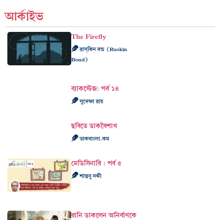
আর্কাইভ
The Firefly
রাস্‌কিন বন্ড (Ruskin
Bond)
ব্যাকস্টেজ: পর্ব ১৪
সুদেষ্ণা রায়
ছবিতে ডাকবৈশাখ
ডাকবাংলা.কম
মেডিসিনারি : পর্ব ৫
শান্তনু নন্দী
রানি ডাকলেন অনির্বাণকে