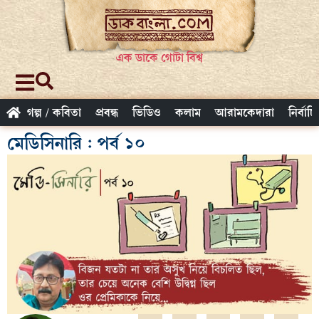
এক ডাকে গোটা বিশ্ব
গল্প / কবিতা
প্রবন্ধ
ভিডিও
কলাম
আরামকেদারা
নির্বাচ
মেডিসিনারি : পর্ব ১০