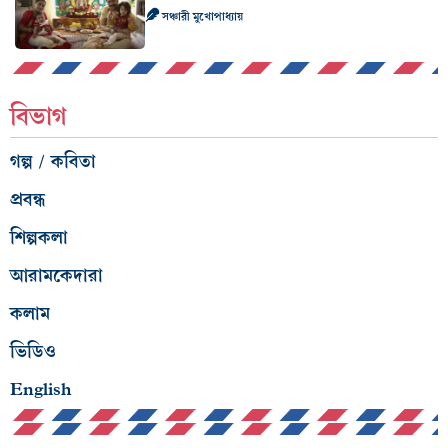
সঞ্চারী মুখোপাধ্যায়
বিভাগ
গল্প / কবিতা
প্রবন্ধ
শিল্পকলা
আরামকেদারা
কলাম
ভিডিও
English