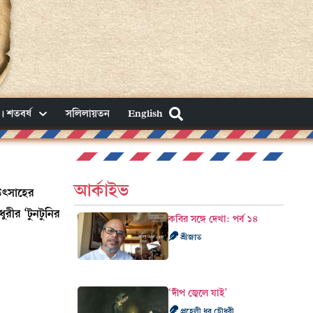
। শতবর্ষ
সলিলায়তন
English
আর্কাইভ
 উৎসাহের
রীর ‘টুনটুনির
কবির সঙ্গে দেখা: পর্ব ১৪
শ্রীজাত
‘দীপ জ্বেলে যাই’
প্রহেলী ধর চৌধুরী