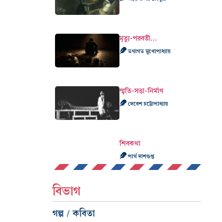
মৃত্যু-পরবর্তী…
তথাগত মুখোপাধ্যায়
স্মৃতি-সত্তা-নির্মাণ
দেবেশ চট্টোপাধ্যায়
শিবকথা
পার্থ দাশগুপ্ত
বিভাগ
গল্প / কবিতা