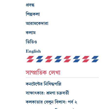
প্রবন্ধ
শিল্পকলা
আরামকেদারা
কলাম
ভিডিও
English
সাম্প্রতিক লেখা
কনটেন্টের নিষিদ্ধপল্লি
সাক্ষাৎকার: শ্রমণা চক্রবর্তী
কলকাতার বেলুন বিলাস: পর্ব ২