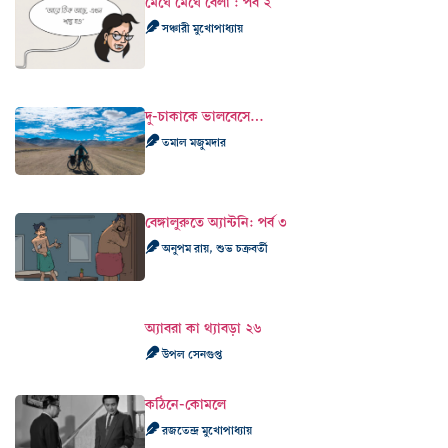
মেঘে মেঘে বেলা : পর্ব ২
সঞ্চারী মুখোপাধ্যায়
দু-চাকাকে ভালবেসে…
তমাল মজুমদার
বেঙ্গালুরুতে অ্যান্টনি: পর্ব ৩
অনুপম রায়, শুভ চক্রবর্তী
অ্যাবরা কা থ্যাবড়া ২৬
উপল সেনগুপ্ত
কঠিনে-কোমলে
রজতেন্দ্র মুখোপাধ্যায়