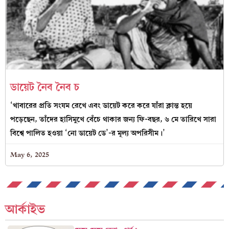
ডায়েট নৈব নৈব চ
‘খাবারের প্রতি সংযম রেখে এবং ডায়েট করে করে যাঁরা ক্লান্ত হয়ে
পড়েছেন, তাঁদের হাসিমুখে বেঁচে থাকার জন্য ফি-বছর, ৬ মে তারিখে সারা
বিশ্বে পালিত হওয়া ‘নো ডায়েট ডে’-র মূল্য অপরিসীম।’
May 6, 2025
আর্কাইভ