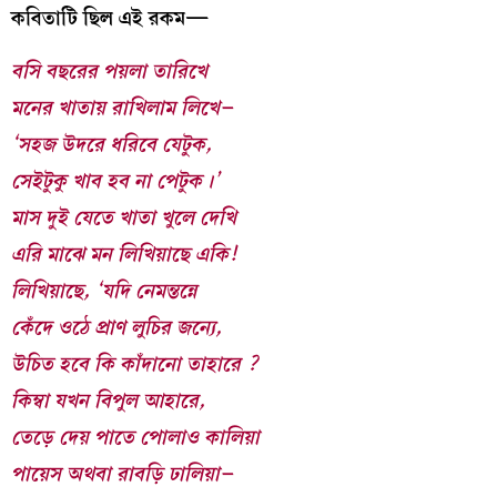
কবিতাটি ছিল এই রকম—
বসি বছরের পয়লা তারিখে
মনের খাতায় রাখিলাম লিখে–
‘সহজ উদরে ধরিবে যেটুক,
সেইটুকু খাব হব না পেটুক।’
মাস দুই যেতে খাতা খুলে দেখি
এরি মাঝে মন লিখিয়াছে একি!
লিখিয়াছে, ‘যদি নেমন্তন্নে
কেঁদে ওঠে প্রাণ লুচির জন্যে,
উচিত হবে কি কাঁদানো তাহারে ?
কিম্বা যখন বিপুল আহারে,
তেড়ে দেয় পাতে পোলাও কালিয়া
পায়েস অথবা রাবড়ি ঢালিয়া–