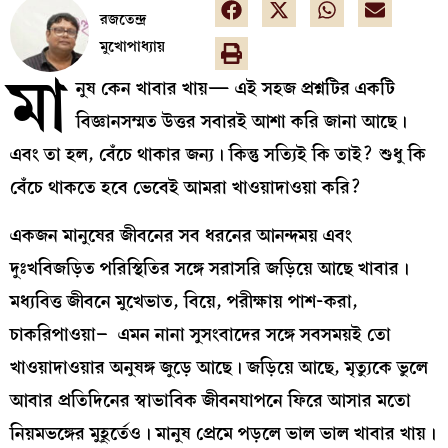
রজতেন্দ্র
মুখোপাধ্যায়
মা
নুষ কেন খাবার খায়— এই সহজ প্রশ্নটির একটি
বিজ্ঞানসম্মত উত্তর সবারই আশা করি জানা আছে।
এবং তা হল, বেঁচে থাকার জন্য। কিন্তু সত্যিই কি তাই? শুধু কি
বেঁচে থাকতে হবে ভেবেই আমরা খাওয়াদাওয়া করি?
একজন মানুষের জীবনের সব ধরনের আনন্দময় এবং
দুঃখবিজড়িত পরিস্থিতির সঙ্গে সরাসরি জড়িয়ে আছে খাবার।
মধ্যবিত্ত জীবনে মুখেভাত, বিয়ে, পরীক্ষায় পাশ-করা,
চাকরিপাওয়া– এমন নানা সুসংবাদের সঙ্গে সবসময়ই তো
খাওয়াদাওয়ার অনুষঙ্গ জুড়ে আছে। জড়িয়ে আছে, মৃত্যুকে ভুলে
আবার প্রতিদিনের স্বাভাবিক জীবনযাপনে ফিরে আসার মতো
নিয়মভঙ্গের মুহূর্তেও। মানুষ প্রেমে পড়লে ভাল ভাল খাবার খায়।