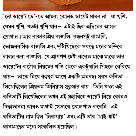
‘নো ডায়েট ডে’-তে আমরা কোনও ডায়েট মানব না। যা খুশি,
যেমন খুশি, যতটা খুশি খাব– এটাই ছিল এদিনের আসল
স্লোগান। আর বাজারপ্রিয় বাঙালি, রন্ধনপটু বাঙালি,
ভোজনরসিক বাঙালি এবং দৃষ্টিখিদেকে সযত্নে মনের মন্দিরে
লালন করা বাঙালি, যে প্রাণপণ চেষ্টা করেও মাঝে মাঝে তার
ডায়েটের কঠোর নিয়মের গণ্ডি থেকে একটুখানি পিছলে বেরিয়ে
যায়– তাকে নিয়ে বহুযুগ আগে একটি অনবদ্য সরস কবিতা
লিখেছিলেন প্রিয়তম জিনিয়াস সুকুমার রায়। তিনি যখন এই
কবিতাটি লিখেছিলেন তখন এই মহাবিশ্বে ডায়েট নিয়ে কোনও
চিন্তাভাবনা কারও মাথাই সেভাবে তোলপাড় করেনি। এই
কবিতাটির নাম ছিল ‘নিরুপায়’ এবং এটি তাঁর ‘খাই খাই’
কাব্যগ্রন্থের মধ্যে সংকলিত হয়েছিল।