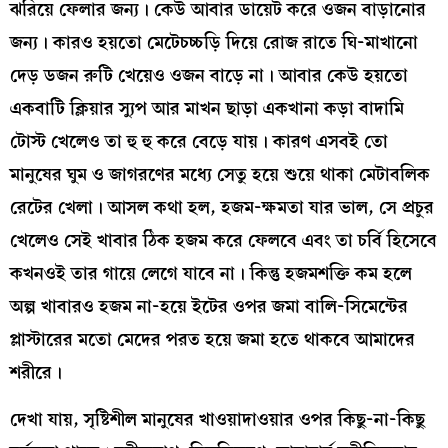
ঝরিয়ে ফেলার জন্য। কেউ আবার ডায়েট করে ওজন বাড়ানোর
জন্য। কারও হয়তো মেটেচচ্চড়ি দিয়ে রোজ রাতে ঘি-মাখানো
দেড় ডজন রুটি খেয়েও ওজন বাড়ে না। আবার কেউ হয়তো
একবাটি ক্লিয়ার স্যুপ আর মাখন ছাড়া একখানা কড়া বাদামি
টোস্ট খেলেও তা হু হু করে বেড়ে যায়। কারণ এসবই তো
মানুষের ঘুম ও জাগরণের মধ্যে সেতু হয়ে শুয়ে থাকা মেটাবলিক
রেটের খেলা। আসল কথা হল, হজম-ক্ষমতা যার ভাল, সে প্রচুর
খেলেও সেই খাবার ঠিক হজম করে ফেলবে এবং তা চর্বি হিসেবে
কখনওই তার গায়ে লেগে যাবে না। কিন্তু হজমশক্তি কম হলে
অল্প খাবারও হজম না-হয়ে ইটের ওপর জমা বালি-সিমেন্টের
প্লাস্টারের মতো মেদের পরত হয়ে জমা হতে থাকবে আমাদের
শরীরে।
দেখা যায়, সৃষ্টিশীল মানুষের খাওয়াদাওয়ার ওপর কিছু-না-কিছু