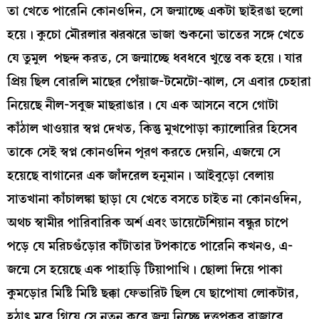
তা খেতে পারেনি কোনওদিন, সে জন্মাচ্ছে একটা ছাইরঙা হুলো
হয়ে। কুচো মৌরলার ঝরঝরে ভাজা শুকনো ভাতের সঙ্গে খেতে
যে তুমুল পছন্দ করত, সে জন্মাচ্ছে ধবধবে খুন্তে বক হয়ে। যার
প্রিয় ছিল বোরলি মাছের পেঁয়াজ-টমেটো-ঝাল, সে এবার চেহারা
নিয়েছে নীল-সবুজ মাছরাঙার। যে এক আসনে বসে গোটা
কাঁঠাল খাওয়ার স্বপ্ন দেখত, কিন্তু মুখপোড়া ক্যালোরির হিসেব
তাকে সেই স্বপ্ন কোনওদিন পূরণ করতে দেয়নি, এজন্মে সে
হয়েছে বাগানের এক জাঁদরেল হনুমান। আইবুড়ো বেলায়
সাতখানা কাঁচালঙ্কা ছাড়া যে খেতে বসতে চাইত না কোনওদিন,
অথচ স্বামীর পারিবারিক অর্শ এবং ডায়েটেশিয়ান বন্ধুর চাপে
পড়ে যে মরিচগুঁড়োর কাঁটাতার টপকাতে পারেনি কখনও, এ-
জন্মে সে হয়েছে এক পাহাড়ি টিয়াপাখি। ছোলা দিয়ে পাকা
কুমড়োর মিষ্টি মিষ্টি ছক্কা ফেভারিট ছিল যে ছাপোষা লোকটার,
হঠাৎ মরে গিয়ে সে নতুন করে জন্ম নিচ্ছে দত্তপুকুর বাজারে