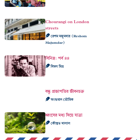
Chourangi on London
streets
রেশম মজুমদার (Reshom
Majumdar)
বিনিদ্র: পর্ব ৪৪
বিমল মিত্র
বন্ধু প্রজাপতির জীবনচক্র
অংশুমান ভৌমিক
ধ্বংসের মধ্য দিয়ে যাত্রা
কৌস্তুভ দালাল