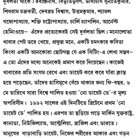
দুর্বলতা থাকে। রবীন্দ্রনাথ, বিভূতিভূষণ, ভাষাচার্য সুনীতিকুমার,
শিবরাম চক্রবর্তী, দেবব্রত বিশ্বাস, উত্তমকুমার, শ্যামল
গঙ্গোপাধ্যায়, শক্তি চট্টোপাধ্যায়, চার্লি চ্যাপলিন, আর্নেস্ট
হেমিংওয়ে– এঁদের প্রত্যেকেরই সেই দুর্বলতা ছিল। মনোলোভা
খাবার পেট ভরে খেয়ে, প্রফুল্ল মনে, একটি চমৎকার কবিতা
কিংবা একটি আনকোরা ছোটগল্প যে এক সিটিং-এ লেখা সম্ভব–
এ তো এঁদের মধ্যে অনেকেই প্রমাণ করে দিয়েছেন। কাজেই
খাবারের প্রতি সংযম রেখে এবং ডায়েট করে করে যাঁরা ক্লান্ত
হয়ে পড়েছেন, তাঁদের হাসিমুখে বেঁচে থাকার জন্য ফি-বছর, ৬
মে তারিখে সারা বিশ্বে পালিত হওয়া ‘নো ডায়েট ডে’-র মূল্য
অপরিসীম। ১৯৯২ সালের এই দিনটিতে ব্রিটেনে প্রথম ‘নো
ডায়েট ডে’ পালিত হয়। এরপর তা ছ়ড়িয়ে প়়ড়ে মার্কিন যুক্তরাষ্ট্র,
কানাডা, নিউজিল্যান্ড, অস্ট্রেলিয়া, ব্রাজিল এবং ভারতে।
মানুষের বাড়াবাড়ি ডায়েট, নিজের শরীরের আকার এবং গড়ন