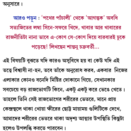
অনুসারে।
আরও পড়ুন
:
‘‌পথের পাঁচালী’ থেকে ‘‌আগন্তুক’‌ অবধি
সত্যজিতের লম্বা সিনে-সফরে খিদে, খাবার আর খাবারের
রাজনীতিটা নানা ভাবে এ-কোণ সে-কোণ দিয়ে বারবারই ঢুকে
পড়েছে! লিখছেন শান্তনু চক্রবর্তী…
এই বিষয়টি বুঝতে যদি কারও অসুবিধে হয় বা কেউ যদি এই
তত্ত্বে বিশ্বাসী না-হন, তবে তাঁকে অনুরোধ করব, একবার নিজের
এলাকার কোনও বনেদি মিষ্টির দোকানে গিয়ে, সেখানকার
সবচেয়ে বড় রাজভোগটি কিনে, একটু একটু করে ভেঙে খেতে।
তাহলে তিনি সেই রাজভোগের শরীরের ভেতরে, মানে প্রায়
কেন্দ্রস্থলে থাকা খোয়া ক্ষীরের ছোট্ট মায়াময় গুলিটিকে দেখে,
আমাদের শরীরের ভেতরে থাকা অদৃশ্য আত্মার উপস্থিতি কিছুটা
হলেও উপলব্ধি করতে পারবেন।