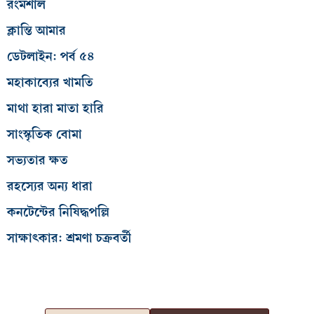
রংমশাল
ক্লান্তি আমার
ডেটলাইন: পর্ব ৫৪
মহাকাব্যের খামতি
মাথা হারা মাতা হারি
সাংস্কৃতিক বোমা
সভ্যতার ক্ষত
রহস্যের অন্য ধারা
কনটেন্টের নিষিদ্ধপল্লি
সাক্ষাৎকার: শ্রমণা চক্রবর্তী