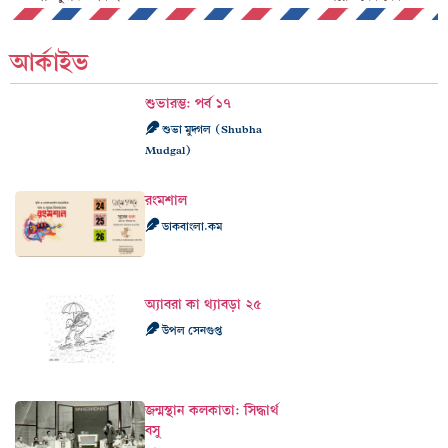
আর্কাইভ
শুভারম্ভ: পর্ব ১৭
শুভা মুদ্গল (Shubha
Mudgal)
রংমশাল
ডাকবাংলা.কম
অ্যাবরা কা থ্যাবড়া ২৫
উপল সেনগুপ্ত
জন্মস্থান কলকাতা: সিদ্ধার্থ
বসু