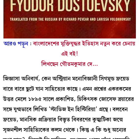
আরও পড়ুন
:
বাংলাদেশের মুক্তিযুদ্ধর ইতিহাস নতুন করে চেনায়
এই বই!
লিখছেন গৌতমকুমার দে…
জিজ্ঞাসা অনিবার্য, কেন অস্ট্রিয়ান মনোবিজ্ঞানী সিগমুন্ড ফ্রয়েড
বারে বারে ছুটে যান সাহিত্যের কাছে। এমন প্রশ্নের একরকমের
উত্তর মেলে ১৮৯৫ সালে প্রকাশিত, চিকিৎসক জোসেফ ব্রয়ারের
সঙ্গে যুগ্মভাবে লিখিত ‘স্টাডিজ ইন হিস্টিরিয়া’ গ্রন্থে। বলবেন
ফ্রয়েড, মানসিক প্রক্রিয়ার বিস্তৃত বিবরণের কুজ্ঝটিকা জন্মে
সৃজনশীল সাহিত্যিকের কলম থেকে। কিন্তু এ কি শুধু অন্যের