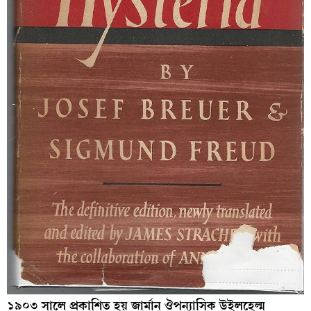
১৯০৩ সালে প্রকাশিত হয় জার্মান ঔপন্যাসিক উইলহেল্ম