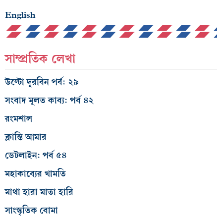
English
সাম্প্রতিক লেখা
উল্টো দূরবিন পর্ব: ২৯
সংবাদ মূলত কাব্য: পর্ব ৪২
রংমশাল
ক্লান্তি আমার
ডেটলাইন: পর্ব ৫৪
মহাকাব্যের খামতি
মাথা হারা মাতা হারি
সাংস্কৃতিক বোমা