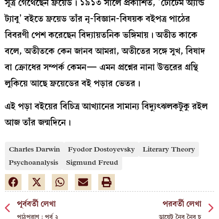
সূত্র গেঁথেছেন ফ্রয়েড। ১৯১৩ সালে প্রকাশিত, ‘টোটেম অ্যান্ড
ট্যাবু’ বইতে ফ্রয়েড তাঁর নৃ-বিজ্ঞান-বিষয়ক বইপত্র পাঠের
বিবরণী পেশ করেছেন বিদ্যায়তনিক ভঙ্গিমায়। অতীত কাকে
বলে, অতীতকে কেন জানব আমরা, অতীতের সঙ্গে সুখ, বিষাদ
বা ক্রোধের সম্পর্ক কেমন— এমন প্রশ্নের নানা উত্তরের গ্রন্থি
লুকিয়ে আছে ফ্রয়েডের বই পড়ার ভেতর।
এই পড়া বইয়ের বিচিত্র আখ্যানের সামান্য বিদ্যুৎঝলকটুকু রইল
আজ তাঁর জন্মদিনে।
Charles Darwin
Fyodor Dostoyevsky
Literary Theory
Psychoanalysis
Sigmund Freud
পূর্ববর্তী লেখা
পরবর্তী লেখা
পাঠপুরাণ : পর্ব ২
ডায়েট নৈব নৈব চ