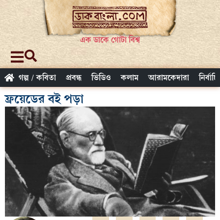
এক ডাকে গোটা বিশ্ব
গল্প / কবিতা
প্রবন্ধ
ভিডিও
কলাম
আরামকেদারা
নির্বাচ
ফ্রয়েডের বই পড়া