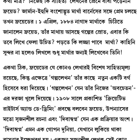
কথা মাত্র? নিজেই কি সাহিত্য লেখনের প্রেমে বাঁধা পড়েননি
ফ্রয়েড? জার্মান-ইহুদি বংশোদ্ভূত মার্থা বার্নেসের সঙ্গে প্রেম চলছে
তখন ফ্রয়েডের। ১ এপ্রিল, ১৮৮৪ নাগাদ মার্থাকে চিঠিতে
জানালেন ফ্রয়েড, তাঁর মাথায় আসছে গল্পের স্রোত, এবার কি
তবে লিখে ফেলা উচিত? পড়তে কি লজ্জা পাবে মার্থা? কাহিনি
সুন্দর না হলেও লিখলে শুধু মার্থার জন্যই লিখেবেন তিনি!
একথা ঠিক, ফ্রয়েডের যে কোনও লেখারই বিশেষ সাহিত্যমূল্য
রয়েছে, কিন্তু এক্ষেত্রে ‘গল্পলেখন’ তাঁর কাছে নতুন একটি বর্গ
হিসেবে ধরা দিয়েছে। ‘গল্পলেখন’ যেন তাঁর নিজের ‘অবচেতন’-
এর দরজা খুলে দিয়েছে। ১৯০৮ সালে প্রকাশিত ‘ক্রিয়েটিভ
রাইটার্স অ্যান্ড ডে-ড্রিমিং’ প্রবন্ধে বলবেন ফ্রয়েড, উপন্যাসের
মতো সৃজনশীল রচনা এবং ‘দিবাস্বপ্ন’ যেন এক প্রক্রিয়ার অংশ।
‘দিবাস্বপ্ন’ এমন এক গোপন দুনিয়া, যেখানে লুকিয়ে থাকা
বাসনার ইচ্ছেপূরণ হয়। একজন সৃজনশীল লেখক সেই কোন