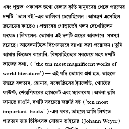
এবং পুস্তক-প্রকাশক হুগো হেলার কৃতি মানুষদের থেকে পছন্দের
দশটি ‘ভাল বই’-এর তালিকা চেয়েছিলেন। আমন্ত্রণ এসেছিল
ফ্রয়েডের কাছেও। প্রস্তাবের গোড়াতেই গলদ দেখেছিলেন
ফ্রয়েড। লিখলেন: তোমার এই দশটি গ্রন্থের আবদারে সমস্যা
রয়েছে। আবেদনটিকে বিশেষভাবে ব্যাখ্যা করা প্রয়োজন। তুমি
আমায় জিজ্ঞেস করোনি, বিশ্বসাহিত্যের সবচেয়ে মহৎ দশটি
কাজের কথা, ( ‘the ten most magnificent works of
world literature’)— এই যদি তোমার প্রশ্ন হত, তাহলে
উত্তরে বলতাম, হোমার, সফোক্লিসের ট্র্যাজেডি, গ্যোটের
ফাউস্ট, শেক্সপিয়রের হ্যামলেট এবং ম্যাকবেথ। অথবা তুমি
জানতে চাওনি, দশটি সবচেয়ে জরুরি বই (‘ten most
important books’ )-এর খবর, তাহলে আমি লিখতে
পারতাম ডাচ চিকিৎসক যোহান ভাইয়ের (Johann Weyer)