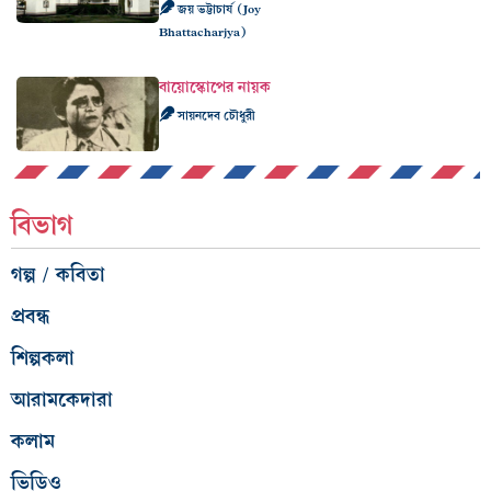
জয় ভট্টাচার্য (Joy
Bhattacharjya)
বায়োস্কোপের নায়ক
সায়নদেব চৌধুরী
বিভাগ
গল্প / কবিতা
প্রবন্ধ
শিল্পকলা
আরামকেদারা
কলাম
ভিডিও