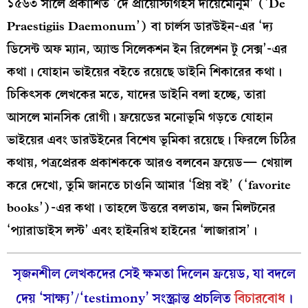
১৫৬৩ সালে প্রকাশিত ‘দে প্রায়েস্টিগিইস দায়েমোনুম’ (‘De
Praestigiis Daemonum’) বা চার্লস ডারউইন-এর ‘দ্য
ডিসেন্ট অফ ম্যান, অ্যান্ড সিলেকশন ইন রিলেশন টু সেক্স’-এর
কথা। যোহান ভাইয়ের বইতে রয়েছে ডাইনি শিকারের কথা।
চিকিৎসক লেখকের মতে, যাদের ডাইনি বলা হচ্ছে, তারা
আসলে মানসিক রোগী। ফ্রয়েডের মনোভূমি গড়তে যোহান
ভাইয়ের এবং ডারউইনের বিশেষ ভূমিকা রয়েছে। ফিরলে চিঠির
কথায়, পত্রপ্রেরক প্রকাশককে আরও বলবেন ফ্রয়েড— খেয়াল
করে দেখো, তুমি জানতে চাওনি আমার ‘প্রিয় বই’ (‘favorite
books’)-এর কথা। তাহলে উত্তরে বলতাম, জন মিলটনের
‘প্যারাডাইস লস্ট’ এবং হাইনরিখ হাইনের ‘লাজারাস’।
সৃজনশীল লেখকদের সেই ক্ষমতা দিলেন ফ্রয়েড, যা বদলে
দেয় ‘সাক্ষ্য’/‘testimony’ সংস্ক্রান্ত প্রচলিত
বিচারবোধ
।