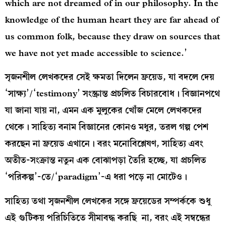
which are not dreamed of in our philosophy. In the
knowledge of the human heart they are far ahead of
us common folk, because they draw on sources that
we have not yet made accessible to science.’
সৃজনশীল লেখকদের সেই ক্ষমতা দিলেন ফ্রয়েড, যা বদলে দেয়
‘সাক্ষ্য’/‘testimony’ সংস্ক্রান্ত প্রচলিত বিচারবোধ। বিজ্ঞানপথে
যা জানা যায় না, এমন এক মুলুকের খোঁজ মেলে লেখকদের
থেকে। সাহিত্য বনাম বিজ্ঞানের কোনও মধুর, তরল গল্প পেশ
করছেন না ফ্রয়েড এখানে। বরং মনোবিশ্লেষণ, সাহিত্য এবং
অতীত-সংক্রান্ত নতুন এক বোঝাপড়া তৈরি হচ্ছে, যা প্রচলিত
‘পরিকল্প’-তে/‘paradigm’-এ ধরা পড়ে না মোটেও।
সাহিত্য তথা সৃজনশীল লেখকের সঙ্গে ফ্রয়েডের সম্পর্ককে শুধু
এই গুটিকয় পরিচিতিতে সীমাবদ্ধ করছি না, বরং এই সম্বন্ধের