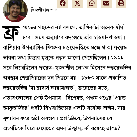
বিজলীরাজ পাত্র
ফ্র
য়েডের পছন্দের বই বললে, তালিকাটা অনেক দীর্ঘ
হবে। সময় অনুসারে বদলেছে তাঁর চাওয়া-পাওয়া।
রাশিয়ার ঔপন্যাসিক ফিওদর দস্তয়েভস্কিতে মজে থাকা ফ্রয়েড
ভাবনা তথা চিন্তার মুলুকে নতুন আলো পেয়েছিলেন। ১৯২৮
সনে লিখেছিলেন ফ্রয়েড: সৃজনশীল লেখক হিসেবে দস্তয়েভস্কির
অবস্থান শেক্সপিয়রের খুব পিছনে নয়। ১৮৮০ সালে প্রকাশিত
দস্তয়েভস্কির ‘দ্য ব্রাদার্স কারামাজভ’, ফ্রয়েডের মতে,
এতাবৎকালের শ্রেষ্ঠ উপন্যাস। বিশেষত, পঞ্চম খণ্ডের ‘গ্র্যান্ড
ইনকুইজিটর’ পর্বটি বিশ্বসাহিত্যের একটি সর্বোচ্চ অর্জন, যার
মূল্যায়ন করে ওঠা অসম্ভব। প্রশ্ন উঠবে, উপন্যাসের যে
অংশটিকে ঘিরে ফ্রয়েডের এমন উচ্ছ্বাস, কী রয়েছে তাতে?