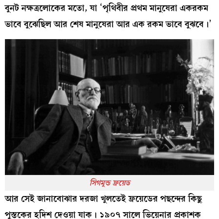
বুনট নক্ষত্রলোকের মতো, যা ‘পৃথিবীর প্রথম মানুষেরা একরকম
ভাবে বুঝেছিল আর শেষ মানুষেরা আর এক রকম ভাবে বুঝবে।’
সিগমুন্ড ফ্রয়েড
আর সেই জানাবোঝার দরজা খুলতেই ফ্রয়েডের পছন্দের কিছু
পুস্তকের হদিশ দেওয়া যাক। ১৯০৭ সালে ভিয়েনার প্রকাশক