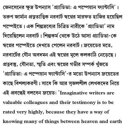
জেনসেনের ক্ষুদ্র উপন্যাস ‘গ্র্যাডিভা: এ পম্পেয়ান ফ্যান্টাসি’।
তরুণ জার্মান প্রত্নতাত্ত্বিক নরবার্ট স্বপ্নের মারফত হাজির হয়েছিল
পম্পেইতে। এক শিল্পদ্রব্যের চিত্রিত নারীকে ‘গ্র্যাডিভা’ নাম
দিয়েছিলেন নরবার্ট। শিল্পকর্ম থেকে উঠে আসা গ্র্যাডিভা-কে
স্বপ্নের পম্পেইতে দেখতে পেলেন নরবার্ট। ফ্রয়েডের মতে,
নরবার্টের যৌন অবদমন এই স্বপ্নের মূলে কলকাঠি নেড়েছে।
প্রত্নবস্তু, যৌনতা, স্মৃতি এবং স্বপ্নের গভীর সম্পর্ক খুঁজতে
‘গ্র্যাডিভা: এ পম্পেয়ান ফ্যান্টাসি’-র মতো উপন্যাস ফ্রয়েডের
কাছে বিশল্যকরণী। সাধে কি আর সৃজলশীল লেখকদের নিয়ে
এই প্রবন্ধেই বলবেন ফ্রয়েড: ‘Imaginative writers are
valuable colleagues and their testimony is to be
rated very highly, because they have a way of
knowing many of things between heaven and earth