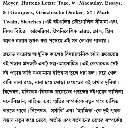
Meyer, Huttens Letzte Tage, ৮। Macaulay, Essays,
৯। Gomperz, Griechische Denker, ১০। Mark
Twain, Sketches। এই বইগুলির ভৌগোলিক সীমানা এবং
বিষয় বিচিত্র। আমেরিকা, ঔপনিবেশিক ভারত, ফ্রান্স, গ্রিস
আরও নানান ভূখণ্ড ধরা পড়েছে এই সব লেখার পাতায়।
ফ্রয়েড সংক্রান্ত আধুনিক কালের বিদ্যায়তনিক চর্চায় ফ্রয়েডের
বই পড়ার প্রসঙ্গটি একটু স্বল্প-আলোচিত। এই লেখাতেও সেই
বই পড়ার অতি যৎসামান্য ইতিহাস তুলে ধরা হল। রয়ে গেল
বাকি নানা রঙে, নানা ঢঙে মোড়া ফ্রয়েডের বই চাখার দুনিয়া।
বিশেষত, নৃবিজ্ঞান-বিষয়ক ফ্রয়েডের পছন্দের বইপত্রের তালিকা
মনোবিজ্ঞান, সাহিত্য এবং স্মৃতির সম্পর্ককে নতুন পথে চালিত
করতে পারে। বিশেষত, ‘সর্সারি’ এবং ‘ম্যাজিক’-কে দুই পৃথক
সত্তায় নতুন করে ভেবে, অতীত এবং বর্তমানের ভেতর সম্পর্কের