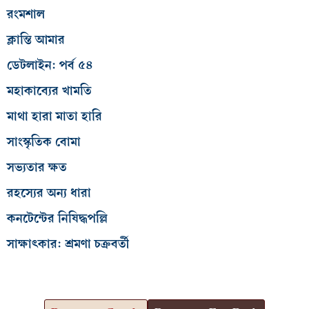
রংমশাল
ক্লান্তি আমার
ডেটলাইন: পর্ব ৫৪
মহাকাব্যের খামতি
মাথা হারা মাতা হারি
সাংস্কৃতিক বোমা
সভ্যতার ক্ষত
রহস্যের অন্য ধারা
কনটেন্টের নিষিদ্ধপল্লি
সাক্ষাৎকার: শ্রমণা চক্রবর্তী