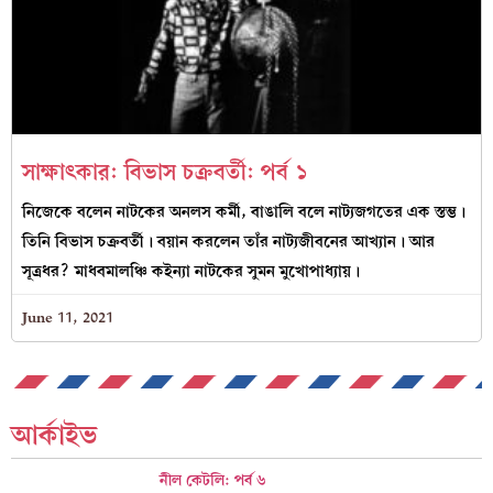
সাক্ষাৎকার: বিভাস চক্রবর্তী: পর্ব ১
নিজেকে বলেন নাটকের অনলস কর্মী, বাঙালি বলে নাট্যজগতের এক স্তম্ভ।
তিনি বিভাস চক্রবর্তী। বয়ান করলেন তাঁর নাট্যজীবনের আখ্যান। আর
সূত্রধর? মাধবমালঞ্চি কইন্যা নাটকের সুমন মুখোপাধ্যায়।
June 11, 2021
আর্কাইভ
নীল কেটলি: পর্ব ৬