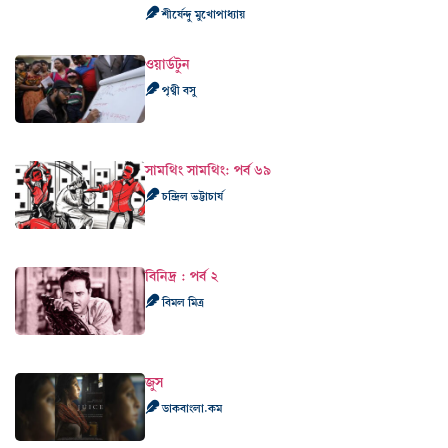
শীর্ষেন্দু মুখোপাধ্যায়
ওয়ার্ডটুন
পৃথ্বী বসু
সামথিং সামথিং: পর্ব ৬৯
চন্দ্রিল ভট্টাচার্য
বিনিদ্র : পর্ব ২
বিমল মিত্র
জুস
ডাকবাংলা.কম