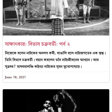
সাক্ষাৎকার: বিভাস চক্রবর্তী: পর্ব ২
নিজেকে বলেন নাটকের অনলস কর্মী, বাঙালি বলে নাট্যজগতের এক স্তম্ভ।
তিনি বিভাস চক্রবর্তী। বয়ান করলেন তাঁর নাট্যজীবনের আখ্যান। আর
সূত্রধর? মাধবমালঞ্চি কইন্যা নাটকের সুমন মুখোপাধ্যায়।
June 18, 2021