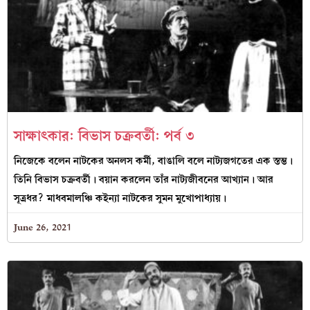
সাক্ষাৎকার: বিভাস চক্রবর্তী: পর্ব ৩
নিজেকে বলেন নাটকের অনলস কর্মী, বাঙালি বলে নাট্যজগতের এক স্তম্ভ।
তিনি বিভাস চক্রবর্তী। বয়ান করলেন তাঁর নাট্যজীবনের আখ্যান। আর
সূত্রধর? মাধবমালঞ্চি কইন্যা নাটকের সুমন মুখোপাধ্যায়।
June 26, 2021