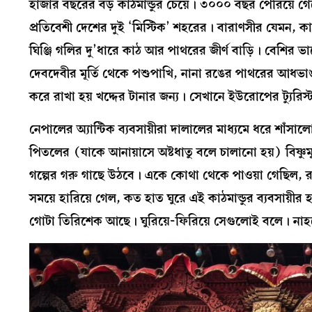
হাজার বছরের বড় কাঠমান্ডুর চেয়ে। ৩০০০ বছর পেরিয়ে গে
প্রতিবেশী দেশের দুই ‘মিস্টিক’ শহরের। বারাণসীর যেমন,
ঘিঞ্জি গলির দু’ধারে কাঠ আর পাথরের জীর্ণ বাড়ি। বেশির
দেবদেবীর মূর্তি থেকে পশুপাখি, নানা রঙের পাথরের আধভাঙা
করে রাখা হয় খদ্দের টানার জন্য। সেখানে ইউরোপের ট্যুরিস্ট
নেপালের অ্যান্টিক ব্যবসায়ীরা দালালের মাধ্যমে ধরে শাঁস
পিতলের (যাকে আনায়াসে অষ্টধাতু বলে চালানো হয়) বিষ্ণু
গল্পের গরু গাছে উঠবে। একে কোথা থেকে পাওয়া গেছিল, 
সময়ে হারিয়ে গেল, কত হাত ঘুরে এই কাঠমান্ডুর ব্যবসায
গোটা তিরিশেক আছে। ঘুরিয়ে-ফিরিয়ে সেগুলোই বলে। নাহলে