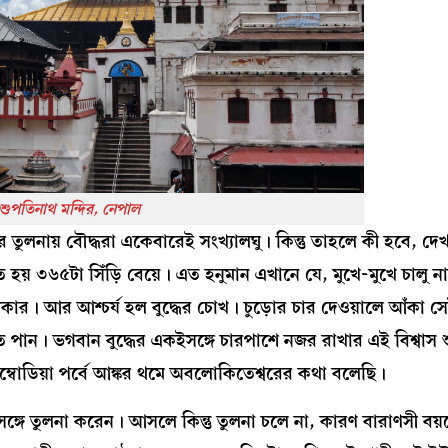
শুপতিনাথ মন্দির, নেপাল
ুদের তুলনায় বৌদ্ধরা একেবারেই সংখ্যালঘু। কিন্তু তাহলে কী হবে, দ
 উঠতে হয় ৩৬৫টা সিঁড়ি বেয়ে। এত হনুমান এখানে যে, মুখে-মুখে চালু 
ার। আর আশ্চর্য হল বুদ্ধের চোখ। চুড়োর চার দেওয়ালে আঁকা স
তে পান। ভগবান বুদ্ধের একইসঙ্গে চারপাশে নজর রাখার এই বিশ্বাস 
ে কম্বোডিয়া পর্বে আঙ্কর থমে অবলোকিতেশ্বরের কথা বলেছি।
্গে তুলনা করেন। আসলে কিন্তু তুলনা চলে না, কারণ বারাণসী বয়