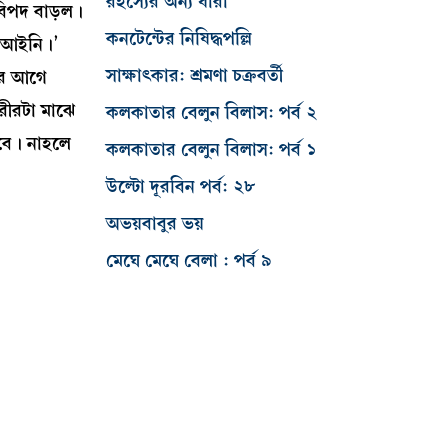
রহস্যের অন্য ধারা
 বিপদ বাড়ল।
কনটেন্টের নিষিদ্ধপল্লি
 বেআইনি।’
সাক্ষাৎকার: শ্রমণা চক্রবর্তী
োর আগে
রীরটা মাঝে
কলকাতার বেলুন বিলাস: পর্ব ২
বে। নাহলে
কলকাতার বেলুন বিলাস: পর্ব ১
উল্টো দূরবিন পর্ব: ২৮
অভয়বাবুর ভয়
মেঘে মেঘে বেলা : পর্ব ৯