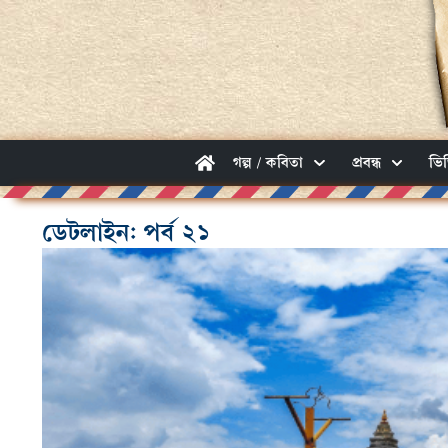
গল্প / কবিতা
প্রবন্ধ
ভি
ডেটলাইন: পর্ব ২১