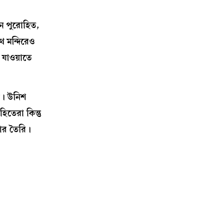
েন পুরোহিত,
থ মন্দিরেও
ে যাওয়াতে
িল। উনিশ
িতেরা কিন্তু
োনার তৈরি।