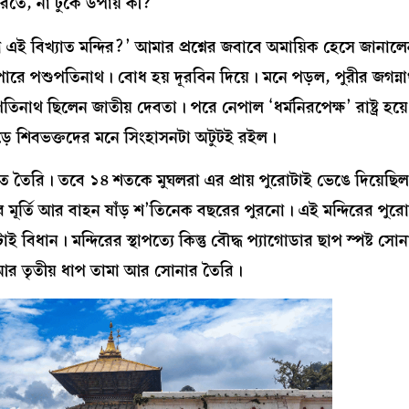
 করতে, না ঢুকে উপায় কী?
ই বিখ্যাত মন্দির?’ আমার প্রশ্নের জবাবে অমায়িক হেসে জানাল
 পারে পশুপতিনাথ। বোধ হয় দূরবিন দিয়ে। মনে পড়ল, পুরীর জগন্না
ুপতিনাথ ছিলেন জাতীয় দেবতা। পরে নেপাল ‘ধর্মনিরপেক্ষ’ রাষ্ট্র হয়
বজুড়ে শিবভক্তদের মনে সিংহাসনটা অটুটই রইল।
্দীতে তৈরি। তবে ১৪ শতকে মুঘলরা এর প্রায় পুরোটাই ভেঙে দিয়েছ
ূর্তি আর বাহন ষাঁড় শ’তিনেক বছরের পুরনো। এই মন্দিরের পুরোহ
টাই বিধান। মন্দিরের স্থাপত্যে কিন্তু বৌদ্ধ প্যাগোডার ছাপ স্পষ্ট স
 আর তৃতীয় ধাপ তামা আর সোনার তৈরি।