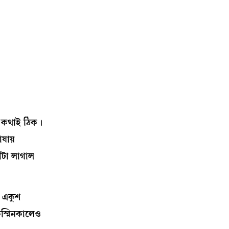
র কথাই ঠিক।
ষায়
ঁটা লাগাল
ি একুশ
কস্মিনকালেও