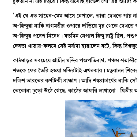
ঢুকতাম না এই চত্বরে। কিন্তু এসেছি ট্রাভেল শো-এর শ্যুটিং
‘এই যে এত সাহেব-মেম আসে নেপালে, তারা দেখতে পায় না এ
অ-হিন্দুরা নাকি বাগমতীর ওপারে দাঁড়িয়ে দূর থেকে দেখতে
অ-হিন্দুর প্রবেশ নিষেধ। যতদিন নেপাল হিন্দু রাষ্ট্র ছিল, পশ
দেবতা খাতায়-কলমে সেই মর্যাদা হারালেন বটে, কিন্তু বিশ্
কাঠমান্ডুর সবচেয়ে প্রাচীন মন্দির পশুপতিনাথ, পঞ্চম শতাব
শতকে ফের তৈরি হওয়া মন্দিরটাই এখনকার। চতুরানন শিবের ম
দক্ষিণ ভারতের কর্ণাটকী ব্রাহ্মাণ। আদি শঙ্করাচার্যের নাকি সে
তেকোনা চুড়ো উঠে গেছে, কাঠের জাফরি লাগানো। দ্বিতীয়