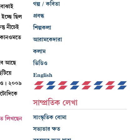
গল্প / কবিতা
 বোঝাই
প্রবন্ধ
 ইচ্ছে ছিল
্তু নীচেই
শিল্পকলা
ই কোনওমতে
আরামকেদারা
কলাম
ুবে আছে
ভিডিও
িটিয়ে
English
ডোমও। ২০০৯
উলটোদিকে
সাম্প্রতিক লেখা
সাংস্কৃতিক বোমা
তে লিখছেন
সভ্যতার ক্ষত