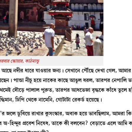
দরবার স্কোয়ার, কাঠমান্ডু
া আছে নদীর ধারে যাওয়ার জন্য। সেখানে পৌঁছে দেখা গেল, আমা
আছেন। পান্ডা নীচু হয়ে নাকের কাছে আঙুল ধরল, তারপর নেপালি ভা
েই দৌড়ে পালাল পুরুত, তারপর আধভেজা বৃদ্ধকে কাঁধে তুলে হা
 বুদ্ধিমান, ঢিপি থেকে নামেনি, গোটাটা রেকর্ড হয়েছে।
নদী’র জলে ডুবিয়ে রাখার কুসংস্কার, অবাক হয়ে ভাবছিলাম, আমরা ক
 অ-হিন্দুর প্রবেশ নিষেধ, তাকে কী বলবেন? বেড়াতে এলে আমি 