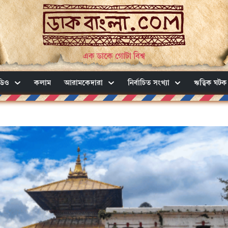
এক ডাকে গোটা বিশ্ব
ডিও
কলাম
আরামকেদারা
নির্বাচিত সংখ্যা
ঋত্বিক ঘটক