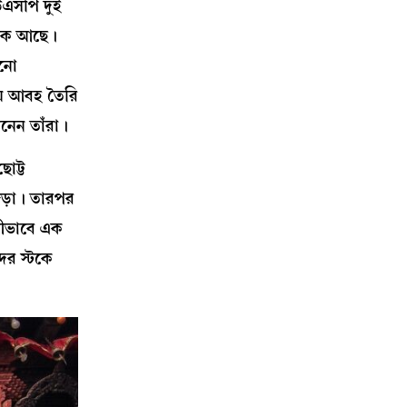
উএসপি দুই
থমকে আছে।
ানো
ময় আবহ তৈরি
েনেন তাঁরা।
োট্ট
জড়া। তারপর
কীভাবে এক
ের স্টকে