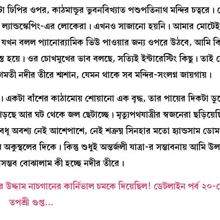
টা ঢিপির ওপর, কাঠমান্ডুর ভুবনবিখ্যাত পশুপতিনাথ মন্দির চত্বরে।
ে ল্যান্ডস্কেপিং-এর লোকেরা। এখনও সাজানো হয়নি। আমার মোটেই
ান যখন বলল প্যানোর‍্যামিক ভিউ পাওয়ার জন্য ওপরে উঠবে, আমি কিন
ত হয়ে। ওর চোখমুখের ভাব বলছে, সত্যিই ইন্টারেস্টিং কিছু। তা
ী নদীর তীরে শ্মশান, যেমন থাকে সব মন্দির-সংলগ্ন জায়গায়।
য। একটা বাঁশের কাঠামোয় শোয়ানো এক বৃদ্ধ, তার পায়ের দিকটা ড
পড়ছে আর ঘট থেকে জল ছেটাচ্ছে। মৃত্যুপথযাত্রীর স্বজনেরা ছড়িয়েছ
 বধূ অবশ্য নেই আশেপাশে, নেই শত্রুঘ্ন সিনহার মতো হ্যান্ডসাম 
স্থলের দিকে। কিন্তু শুধুই অন্তর্জলী যাত্রা-র সম্ভাবনায় আমি 
াসম্ভব বোঝালাম কী হচ্ছে নদীর তীরে।
ের উদ্দাম নাচগানের কার্নিভাল চমকে দিয়েছিল!
ডেটলাইন পর্ব ২০
-
তপশ্রী গুপ্ত…