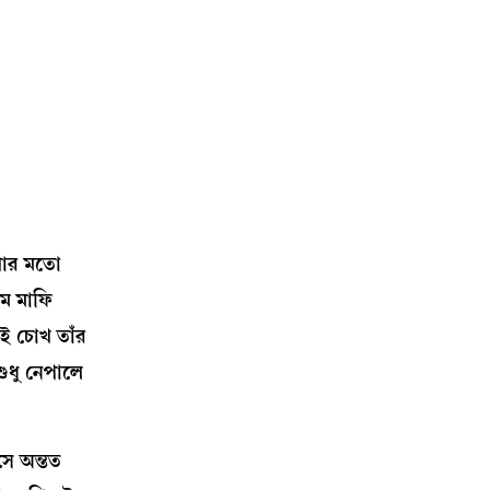
েখার মতো
নাম মাফি
েই চোখ তাঁর
শুধু নেপালে
সে অন্তত