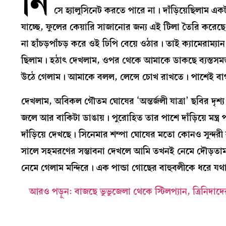
নি
সে হ্যালুসিনেট করতে পারে না। দাঁড়িয়েছিলাম এক
যাচ্ছে, ফুলের কেয়ারি সাজানোর জন্য এই টিলা তৈরি করেছ
না হাঁচড়পাঁচড় করে ওই ঢিপি বেয়ে ওঠার। তাই ক্যামেরাম্য
ছিলাম। হঠাৎ দেখলাম, ওপর থেকে আমাকে ডাকছে ব্যস্তসমস্
উঠে গেলাম। আমাকে বলল, লেন্সে চোখ রাখতে। পাশেই বাগমত
দেখলাম, অবিকল গৌতম ঘোষের ‘অন্তর্জলী যাত্রা’ ছবির দৃশ্
জলে আর বাকিটা ডাঙায়। পুরোহিত তার পাশে দাঁড়িয়ে মন্ত্র 
দাঁড়িয়ে দেখছে। সিনেমার শম্পা ঘোষের মতো কোনও সুন্দরী
সালে সহমরণের সম্ভাবনা দেখলে আমি তখনই নেমে দৌড়তাম অকু
নেমে গেলাম মন্দিরে। এক পান্ডা গোছের বাহুবলীকে ধরে যথ
আরও পড়ুন:
বাজছে ভুভুজেলা থেকে স্টিলপ্যান, ত্রিনিদাদ