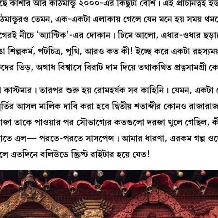
ছে কাশীর আর কাঠমান্ডু ২০০০-এর কিছুটা বেশি। এই প্রাচীনত্বই ই
 কাঠমান্ডুরও তেমন, এক-একটা এলাকায় গেলে যেন মনে হয় সময় 
 ভাগেরই নীচে ‘অ্যান্টিক’-এর দোকান। ঢিমে আলো, এধার-ওধার ছড়
 শিল্পকর্ম, পটচিত্র, পুথি, আরও কত কী! ইচ্ছে করে একটা রহস্য
দের ভিড়, অগাধ বিশ্বাসে বিরাট দাম দিয়ে তথাকথিত প্রত্নসামগ্রী ক
ালো কাস্টমার। তারপর শুরু হয় রোমহর্ষক সব কাহিনি। যেমন, একটা ছ
মূর্তির আসল মালিক দাবি করা হবে দ্বিতীয় শতাব্দীর কোনও রাজারা
রাজা তাকে পাওয়ার পর সৌভাগ্যের কতগুলো দরজা খুলে গেছিল, 
়ীর হাতে এল— পরতে-পরতে সাসপেন্স। আমার ধারণা, এরকম গল্প ওদ
 এতদিনে বলিউডে স্ক্রিপ্ট রাইটার হয়ে যেত!