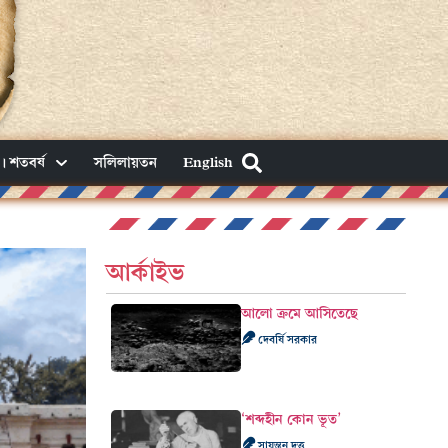
। শতবর্ষ
সলিলায়তন
English
আর্কাইভ
আলো ক্রমে আসিতেছে
দেবর্ষি সরকার
‘শব্দহীন কোন ভূত’
সায়ন্তন দত্ত