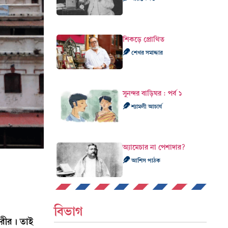
শিকড়ে প্রোথিত
শেখর সমাদ্দার
সুনন্দর বাড়িঘর : পর্ব ১
শ্যামলী আচার্য
অ্যামেচার না পেশাদার?
আশিস পাঠক
বিভাগ
শরীর। তাই