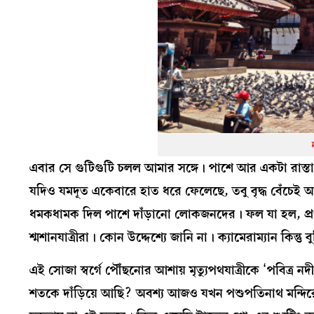
এবার সে গুটিগুটি চলল আমার সঙ্গে। পাশে আর একটা রাস্ত
যদিও যমদূত একেবারে হাত ধরে ফেলেছে, তবু বৃদ্ধ বেঁচেই 
ধমকধামক দিল পাশে দাঁড়ানো লোকজনদের। ফল যা হল, প্রথম
শ্মশানযাত্রীরা। কোন উদ্দেশ্যে জানি না। ক্যামেরাম্যান কিন্তু
এই সোজা স্বর্গে পৌঁছনোর আশায় মৃত্যুপথযাত্রীকে ‘পবিত্র 
শতকে দাঁড়িয়ে আছি? অবশ্য আজও যখন পশুপতিনাথ মন্দিরে