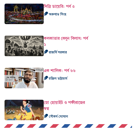
দিল্লি ডায়েরি: পর্ব ৩
অরুণাভ সিংহ
কলকাতার বেলুন বিলাস: পর্ব
১
রাজর্ষি সরকার
এক শালিক: পর্ব ৬৬
চন্দ্রিল ভট্টাচার্য
স্নো হোয়াইট ও পক্ষীরাজের
স্বপ্ন
সৌকর্য ঘোষাল