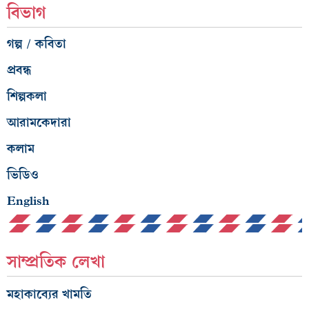
বিভাগ
গল্প / কবিতা
প্রবন্ধ
শিল্পকলা
আরামকেদারা
কলাম
ভিডিও
English
সাম্প্রতিক লেখা
মহাকাব্যের খামতি