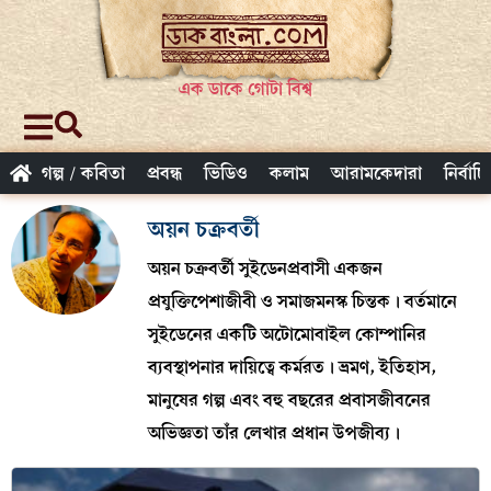
এক ডাকে গোটা বিশ্ব
গল্প / কবিতা
প্রবন্ধ
ভিডিও
কলাম
আরামকেদারা
নির্বাচ
অয়ন চক্রবর্তী
অয়ন চক্রবর্তী সুইডেনপ্রবাসী একজন
প্রযুক্তিপেশাজীবী ও সমাজমনস্ক চিন্তক। বর্তমানে
সুইডেনের একটি অটোমোবাইল কোম্পানির
ব্যবস্থাপনার দায়িত্বে কর্মরত। ভ্রমণ, ইতিহাস,
মানুষের গল্প এবং বহু বছরের প্রবাসজীবনের
অভিজ্ঞতা তাঁর লেখার প্রধান উপজীব্য।