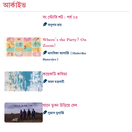
আর্কাইভ
সং স্টোরি শর্ট : পর্ব ১৩
অনুপম রায়
Where’s the Party? On
Zoom!
মালবিকা ব্যানার্জি (Malavika
Banerjee)
কয়েকটি কবিতা
অয়ন চক্রবর্তী
গানে ভুবন উড়িয়ে দেব
সুজান মুখার্জি