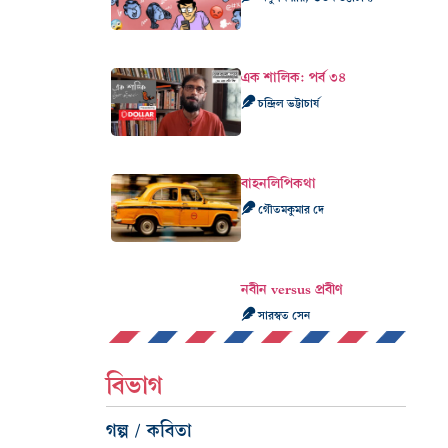
এক শালিক: পর্ব ৩৪
চন্দ্রিল ভট্টাচার্য
বাহনলিপিকথা
গৌতমকুমার দে
নবীন versus প্রবীণ
সারস্বত সেন
বিভাগ
গল্প / কবিতা