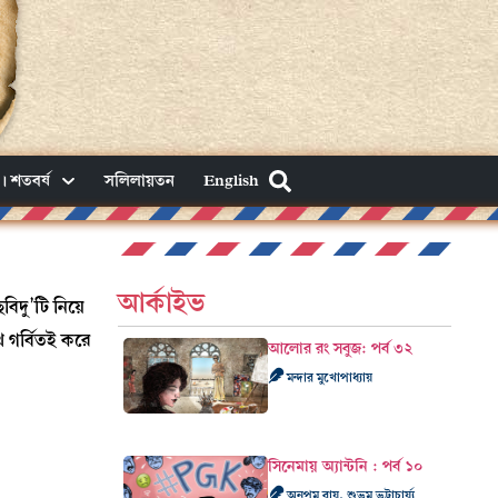
। শতবর্ষ
সলিলায়তন
English
আর্কাইভ
বিদু’টি নিয়ে
থ গর্বিতই করে
আলোর রং সবুজ: পর্ব ৩২
মন্দার মুখোপাধ্যায়
সিনেমায় অ্যান্টনি : পর্ব ১০
অনুপম রায়, শুভম ভট্টাচার্য্য