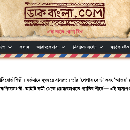
এক ডাকে গোটা বিশ্ব
ডিও
কলাম
আরামকেদারা
নির্বাচিত সংখ্যা
ঋত্বিক ঘটক
োরিবোর্ড শিল্পী। বর্তমানে মুম্বইয়ে বাসরত। তাঁর ‘পেপার বোর্ড’ এবং ‘আতর’ ছ
ণিজ্যনগরী, আইটি কর্মী থেকে গ্ল্যামারজগতে খ্যাতির শীর্ষে— এই যাত্রাপ