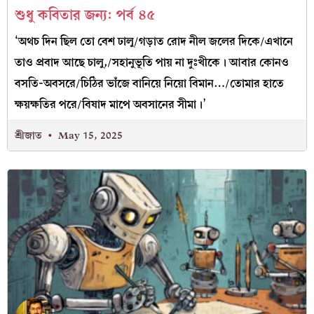
শুধু কবিতার জন্য: পর্ব ৪৫
‘অথচ দিন ছিল তো বেশ ঢালু/গড়াত রোদ নীল জলের দিকে/এখানে
তাও প্রবাদ আছে চালু,/সহানুভূতি পায় না দুঃখীকে। আবার কোনও
বসতি-অবসরে/চিঠির ভাঁজে বানিয়ে নিয়ো বিমান…/তোমার হাতে
ক্ষয়ক্ষতির পরে/বিষাদ মাপে অবসানের সীমা।’
শ্রীজাত
May 15, 2025