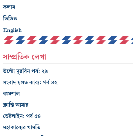
কলাম
ভিডিও
English
সাম্প্রতিক লেখা
উল্টো দূরবিন পর্ব: ২৯
সংবাদ মূলত কাব্য: পর্ব ৪২
রংমশাল
ক্লান্তি আমার
ডেটলাইন: পর্ব ৫৪
মহাকাব্যের খামতি