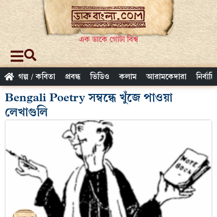
এক ডাকে গোটা বিশ্ব
গল্প / কবিতা
প্রবন্ধ
ভিডিও
কলাম
আরামকেদারা
নির্বাচ
Bengali Poetry সম্বন্ধে খুঁজে পাওয়া
লেখাগুলি