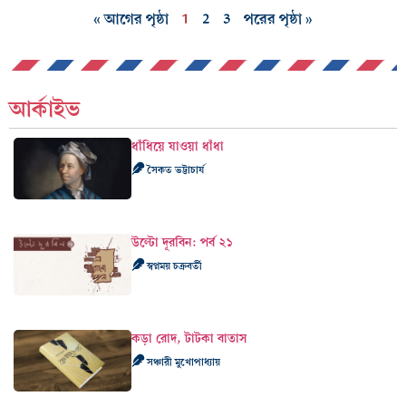
« আগের পৃষ্ঠা
1
2
3
পরের পৃষ্ঠা »
আর্কাইভ
ধাঁধিয়ে যাওয়া ধাঁধা
সৈকত ভট্টাচার্য
উল্টো দূরবিন: পর্ব ২১
স্বপ্নময় চক্রবর্তী
কড়া রোদ, টাটকা বাতাস
সঞ্চারী মুখোপাধ্যায়