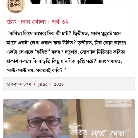
চোখ-কান খোলা : পর্ব ৩২
‘‘কবিতা লিখে আমরা ঠিক কী চাই? দ্বিতীয়ত, কোন মুহূর্তে মনে
আসে একটা লেখা প্রকাশ করা উচিত? তৃতীয়ত, ঠিক কোন কারণে
একটা লেখাকে ‘কবিতা’ বলব? চতুর্থত, সোশ্যাল মিডিয়ায় কবিতা
প্রকাশ করলে কি বাড়তি কিছু মানসিক তৃপ্তি ঘটে? এবং পঞ্চমত,
কেউ-কেউ নয়, সকলেই কবি?’’
ডাকবাংলা.কম
June 1, 2026