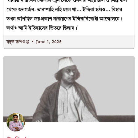
‘বারাউনি জংশন স্টেশনে ট্রেন থেকে শুনলাম শহরগুলি ও শিল্পাঞ্চল
থেকে জনগর্জন: তানাশাহি নহি চলে গা… ইন্দিরা হঠাও… বিহার
তখন কাঁপছিল জয়প্রকাশ নারায়ণের ইন্দিরাবিরোধী আন্দোলনে।
অর্থাৎ আমি ইতিহাসের ভিতরে ছিলাম।’
মৃদুল দাশগুপ্ত
June 1, 2025