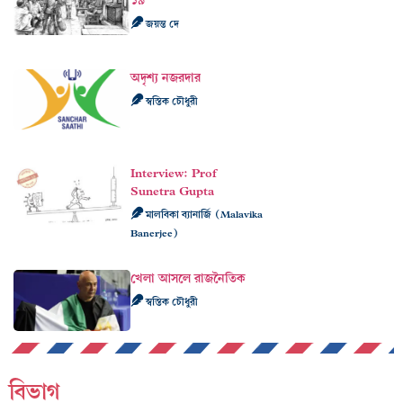
১৯
জয়ন্ত দে
অদৃশ্য নজরদার
স্বস্তিক চৌধুরী
Interview: Prof
Sunetra Gupta
মালবিকা ব্যানার্জি (Malavika
Banerjee)
খেলা আসলে রাজনৈতিক
স্বস্তিক চৌধুরী
বিভাগ