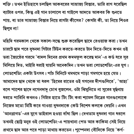
শক্তি। তখন ইতিহাসে চলছিল আকবরের সাম্রাজ্য বিস্তার, ভারি রাগ ধরেছিল
ব্যাটার ওপর, কিন্তু এই গান চালালে বা গাইলে আদতে আকবর কি শুনতে
পায়, বা তার সাম্রাজ্য বিস্তার নিয়ে রাগটা কীসের? কেসটা কী, তা নিয়ে শিওর
ছিলুম না!
মহিদি গরমকাল থেকে সকাল-সন্ধে শুরু করেছিল ছাদে রেওয়াজ করা। তখন
চারটে ছাদ পরে বুধনদা গিটার টিউন করতে-করতে টান দিতে-দিতে কখন ওই
ভরা জ্যৈষ্ঠের গরমে ‘বাদল দিনের প্রথম কদমফুল করেছ দান’-এ কর্ড ধরে সুর
মিলিয়ে দিত, মাইরি ধরাই যায়নি অনেকদিন। তখন ভরা লোডশেডিং-এর যুগ।
লোডশেডিং একটা উৎসব। পাঁচ মিনিটে থমথমে পাড়া গমগমে হয়ে যেত।
আমাদের ছাদ থেকে মা ধরল ‘হিমের রাতের ওই গগনের দীপগুলিরে’, ‘আহা’
বলে পাশের ছাদে নগেনদাদু চোখ বুজলেন, ওটা ঝিমুনিতে না সুরের মূর্ছনায়
ধরতে পারিনি কখনও। গিটার হাতে টিং টিং করা শ্যামল মিত্রের গানগুলোকে
নিজের মতো মিষ্টি করে গাওয়া বুধনদাকে কেউ বিশেষ কলকে দেয়নি। এখন
‘আনপ্লাগড’-এর যুগে ভাইরাল হওয়া বাঁধা ছিল। দেখতাম বুধনদা গান ধরলে
তখনই ছোট্ট মনুর ওই লোডশেডিং-এ পায়খানা পেত আর কাকিমা সেই নিয়ে
প্রথমে ছাদ আর পরে পাড়া মাথায় করতেন। পুষ্পেনদা বৌদিকে নিয়ে ‘কর্ণ-