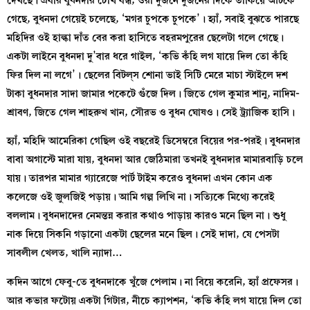
দেখছে। এবার বুধনদার চোখ বন্ধ, ওরা দুজনে দুজনের দিকে তাকিয়ে আটকে
গেছে, বুধনদা গেয়েই চলেছে, ‘মগর চুপকে চুপকে’। হ্যাঁ, সবাই বুঝতে পারছে
মহিদির ওই হাল্কা দাঁত বের করা হাসিতে বহরমপুরের ছেলেটা গলে গেছে।
একটা লাইনে বুধনদা দু’বার ধরে গাইল, ‘কভি কঁহি লগ যায়ে দিল তো কঁহি
ফির দিল না লগে’। ছেলের বিটল্‌স শোনা ভাই সিটি মেরে মাচা স্টাইলে দশ
টাকা বুধনদার সাদা জামার পকেটে গুঁজে দিল। জিতে গেল কুমার শানু, নাদিম-
শ্রাবণ, জিতে গেল শাহরুখ খান, সৌরভ ও বুধন ঘোষও। সেই ট্র্যাজিক হাসি।
হ্যাঁ, মহিদি আমেরিকা গেছিল ওই বছরেই ডিসেম্বরে বিয়ের পর-পরই। বুধনদার
বাবা অগাস্টে মারা যায়, বুধনদা আর জেঠিমারা তখনই বুধনদার মামারবাড়ি চলে
যায়। তারপর মামার গ্যারেজে পার্ট টাইম করেও বুধনদা এখন কোন এক
কলেজে ওই জুলজিই পড়ায়। আমি গল্প লিখি না। সত্যিকে মিথ্যে করেই
বললাম। বুধনদাদের নেমন্তন্ন করার কথাও পাড়ায় কারও মনে ছিল না। শুধু
নাক দিয়ে সিকনি গড়ানো একটা ছেলের মনে ছিল। সেই দাদা, যে পেসটা
সাবলীল খেলত, খালি ন্যাদা…
কদিন আগে ফেবু-তে বুধনদাকে খুঁজে পেলাম। না বিয়ে করেনি, হ্যাঁ প্রফেসর।
আর কভার ফটোয় একটা গিটার, নীচে ক্যাপশন, ‘কভি কঁহি লগ যায়ে দিল তো