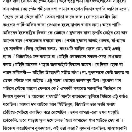
সবার দাদা সৌরভ ক্যাপ্টেন হননি। তবে শুয়ে পড়া সিরিজগুলোতেও সাকুল্যে
রান ভালই। ক্যাপ্টেন শচীনের দশা পাড়ার কংগ্রেস লিডার ভূপতি জ্যাঠার মতো,
‘ছেড়ে দে মা কেঁদে বাঁচি’। তখন পাড়া লালে লাল। গোপনে নবমীর দিন
কংগ্রেস পার্টি-অফিস ভাড়া দেওয়াও হচ্ছে ছাগল রাখার জন্য। আরে পার্টি-
অফিসের ইলেকট্রিক বিলটা কে মেটাবে? বুধনদার বাবা ভূপতি জেঠুর তো তার
আগের বছর পেসমেকার বসানো হল। পেসটা বুধনদা ভালই খেলত, বাঁ-হাতে
খুব সাবলীল। কিন্তু ছোটকা বলত, ‘কংগ্রেসি বাড়ির ছেলে তো, তাই একটু
ন্যাদা।’ গিটারটাও মন্দ বাজাত না। মহিদি গরমকালে সকাল-সন্ধে রেওয়াজ
করত। মহিদি আসলে পাড়ার ডাকসাইটে ফিমেল ভয়েস। মে দিবস হোক বা
শারদ সম্মিলনী— মহিদির উদ্বোধনী সঙ্গীত বাঁধা। না, বুধনদাকে কেউ ডাকত না
তেমন স্টেজে গান গাইতে। এট্টু ম্যাদা গোছের ভালমানুষ ছিল। বুধোদা গান
গাইলে স্টেজে আলো ফেলবে কে? এমনকী কমরেড সরলাদির নির্দেশে মে
দিবসে বুধনদা ‘ও আলোর পথযাত্রী’ গানটা বাচ্চাদের তুলিয়ে গিটারে এট্টু কর্ডও
ধরেছিল। আমরা দম আটকে আব গিটছিলুম, জিয়াউল তার ফাটা গলায়
চেঁচিয়ে-মেচিয়ে একদিক ধরে রেখেছিল। তখন আমরা-ওরা ওসব সংস্কৃতি
ঢোকেনি, তবে পাড়ায় ফুল দমে চলত ‘ওরা আমাদের গান গাইতে দেয় না’।
জিজ্ঞেস করেছিলাম বুধনদাকে, এই ওরা কারা? বুধনদা বলেছিল, সাম্রাজ্যবাদী