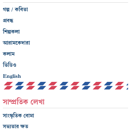
গল্প / কবিতা
প্রবন্ধ
শিল্পকলা
আরামকেদারা
কলাম
ভিডিও
English
সাম্প্রতিক লেখা
সাংস্কৃতিক বোমা
সভ্যতার ক্ষত