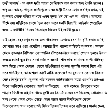
কুন্তী সংবাদ’-এর প্রথম দুটো প্যারা তেত্রিশতম বার বলার জন্য তৈরি হতেন।
শুধু মনে আছে, পাড়ার কালীপুজোয় অর্কেস্ট্রা উঠতে দেরি করছিল যখন, ওই
বুধনদাই লোক বসিয়ে রাখতে এমন সুন্দর ‘সে তো এল না’ গাইল। সামনের
সিটে বসা মহিদিকে দেখে ‘ভুল করে তারে মনটি দিয়েছি’ লাইনটা গেয়েছিল
এবং… যথারীতি দিয়েও দিয়েছিল নিজের উইকেটটা ছুড়ে।
যাই হোক, বহরমপুর থেকে এল পাকাদেখা দেখতে। সেদিন বৃষ্টি বলার আছি
কোথায়! তাও ওরা এসেছিল। আমার ঠিক পাশের বাড়িটাই বুধনদার। সকাল
থেকে বুধনদার বিপিএল কোম্পানির টেপরেকর্ডারে চলছে ‘পেয়ার তুমহে ইতনা
করতে হ্যায়! তুম ইয়ে সমঝ নেহি পাওগে!’ শাফকাত আমানত আলী গাইছেন
দরদ দিয়ে। আর পেয়ার! ছেলে ইঞ্জিনিয়ার! বুধনদা জুলজি অনার্স নিয়ে এই
সবে থার্ড ইয়ার, আরশোলা কাটে নাকি কলেজে! তা বুধনদার কোনও বিকার
নেই। কিসুই হয়নি। বুধনদা পাঁচ নম্বরের ব্যাটসম্যানের মতো ওপেনিং স্লট-এর
দিকে তাকিয়েই থেকেছে, জাস্ট তাকিয়েছে… কর্ড ধরেছে, নিন্দুকের মতে
পাড়ার ফিস্ট-এ মহিদির পাতে দুটো নয় তিনটে মাছের চপ দিয়েছে, গোনাগুনতি
মাল থেকে। আর দেখে গেছে। আর মাঝে মাঝে দীর্ঘনিঃশ্বাস ফেলে
চিলেকোঠায় গান ধরেছে ওই গিটার ট্যাঙস ট্যাঙস করে বাজিয়ে। গানটা চেনা,