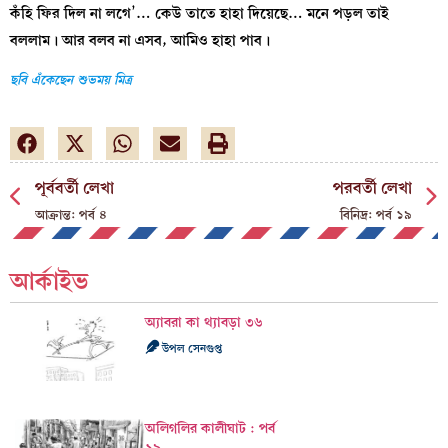
কঁহি ফির দিল না লগে’… কেউ তাতে হাহা দিয়েছে… মনে পড়ল তাই
বললাম। আর বলব না এসব, আমিও হাহা পাব।
ছবি এঁকেছেন শুভময় মিত্র
পূর্ববর্তী লেখা
পরবর্তী লেখা
আক্রান্ত: পর্ব ৪
বিনিদ্র: পর্ব ১৯
আর্কাইভ
অ্যাবরা কা থ্যাবড়া ৩৬
উপল সেনগুপ্ত
অলিগলির কালীঘাট : পর্ব