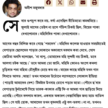
অনীশ মজুমদার
সে
বার গুপচুপ করে নয়, বর্ষা এসেছিল রীতিমতো ঝমঝমিয়ে।
জুলাই মাসের তেইশ না হলে পঁচিশ ঠিকই ছিল, বিয়ের পাকা
দেখাশোনার। মহিদিদির পাকা দেখাশোনার।
আগের বছর রিলিজ করে গেছে ‘পরদেস’। মহিদির কলেজ যাওয়ার সময়টাতেই
বেপাড়ার ছেলেদের পাড়ার দোকানে অকারণে দরদাম করা দেখে, ঘোষ
জেঠিমা অবধি বলেছেন, ‘না বাপু, তোমাদের মহি সুন্দরী নয় ঠিকই, তবে
আলগা চটক আছে।’ তবে আমরা তো জানি, মহিদি কোনও অংশে কমলা
চুড়িদার পরা মহিমা চৌধুরীর চেয়ে কম নয়। মায়ের কাছে মহিদি যখন গান
শিখতে আসত ,আহা! তখন সামনের উঠোনে ল্যাগব্যাগে লোকাল ইন্ডিয়া
(পাড়াই আমাদের দেশ) টিমটার উৎসাহ চোখে পড়ার মতো। পৌনে ছ’বার
বেপাড়ায় টুর্নামেন্টে গিয়ে তারক-কাকার এন্ট্রি ফি-র আমরা গাব ছাড়িয়ে দিয়ে
এসেছি। পৌনে বললাম কারণ, একবার অকারণ খেস্তাখিস্তির জন্য ম্যাচ বাতিল
ছিল। সে যাই হোক, আমাদের তখন বুধনদাই এট্টু বল-ভরসা। না না, তখনও