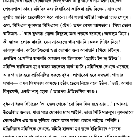
মিউজিকের বিপ্লব বোঝাচ্ছিল বিটল্‌স-এর চাট্টি গানের নাম জানা ছেলের
পেছনপাকা ভাই। মহিদির নব্য-বিবাহিতা কাকিমা বুদ্ধি দিলেন, যাও তো,
ভূপতি জ্যাঠার ছেলেটাকে ধরে আনো। কী জ্বালা মাইরি! আমরা তাও গেলুম।
ওমা, বিপিএল বুধনদার বিপিএলে (টেপ) তখন বেগম আখতার। ‘পিয়া ভোল
অভিমান…’ আর বুধনদা ছোলা চিবুচ্ছে আর পড়তে বসেছে। ডাকলুম গিয়ে।
কী হ্যাংলা লোক মাইরি, যেন সাতজন্মে গান গায়নি। চলল গিটার নিয়ে!
ভাবলুম বলি, কাটলেটগুলো ওরা তোমার জন্য আনায়নি। গিয়ে বিটল্‌স,
এলভিস প্রেসলির জবাবটা বেরোল বব ডিলানের ‘ব্লোয়িং ইন দ্য উইন্ড’।
মহিদির কাকিমার মুখে অজয় জাদেজা মার্কা হাসি। মহিদিকে দেখতে এসেছে
আর পাড়ার হয়ে প্রতিনিধিত্ব করছে বুধন। লাগাতেই হবে সম্বন্ধটা, পাড়ার
সম্মান— এসব ফিসফাস আসছে। হঠাৎ ছেলে নিজে বলে উঠল, ‘ভাই, আমার
রিকুয়েস্ট, একটা শানু হোক।’ তারপর ঐতিহাসিক কাণ্ড।
বুধনদা ধরল গিটারের ‘এ’ স্কেল থেকে ‘দো দিল মিল রহে হ্যায়…’। আমরা,
উত্তেজিত জনতা, যারা ঘরে ঢোকার চান্স পাইনি, তারা সিটি মারলুম। বুধনদাকে
কোনওদিন এত মাথা দুলিয়ে হেসে অমন ফাঁকা চোখে গাইতে দেখিনি।
ইঞ্জিনিয়ার মহিদিকে দেখছে, মহিদি হালকা মুখ তুলে ইঞ্জিনিয়ার পাত্রকে