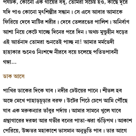
পর্যটক, কোনো এক গাঁয়ের বধূ, তোমরা সচেষ্ট হও, কাছে দূরে
যদি পাও কোনো মৃৎশিল্পীর সন্ধান। সে এসে আবার আমাকে
ফিরিয়ে দেবে মাটির শরীর। দেবে তেলরঙের পালিশ। অনির্বাণ
আশা নিয়ে কেটে যাচ্ছে দিনের পরে দিন। অথচ মুন্ডুহীন ধড়ের
এই আর্তনাদ তোমরা শুনতেই পাচ্ছ না! আমার মর্মভেদী
হাহাকার শুনেও নিঃশব্দে নীরবে বয়ে চলেছে পতিতপাবনী
গঙ্গা…
ডাক আসে
পাখির ডাকের দিকে যাব। নদীর ঢেউয়ের পানে। শীতল হব
অঙ্গে মেখে পাহাড়চূড়ার বরফ। উটের পিঠে চেপে আমি পৌঁছে
যাব এক মরুকন্যার তাঁবুর পর্দায়। আমার সামনে খুলে যাবে
গ্রন্থাগারের দরজা আর গভীর বনের পাতা-ঝরা শুঁড়িপথ। আকাশ
পেরিয়ে, উচ্চতর মহাকাশে ভাসমান অনুভূতি পাব। তার আগে