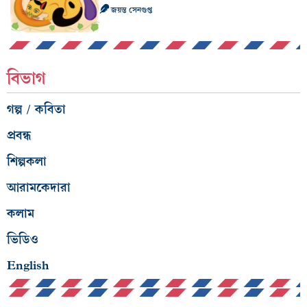
জয়ন্ত সেনগুপ্ত
বিভাগ
গল্প / কবিতা
প্রবন্ধ
শিল্পকলা
আরামকেদারা
কলাম
ভিডিও
English