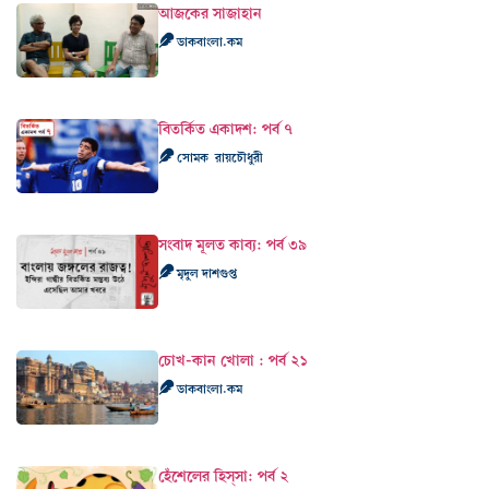
আজকের সাজাহান
ডাকবাংলা.কম
বিতর্কিত একাদশ: পর্ব ৭
সোমক রায়চৌধুরী
সংবাদ মূলত কাব‍্য: পর্ব ৩৯
মৃদুল দাশগুপ্ত
চোখ-কান খোলা : পর্ব ২১
ডাকবাংলা.কম
হেঁশেলের হিস্‌সা: পর্ব ২