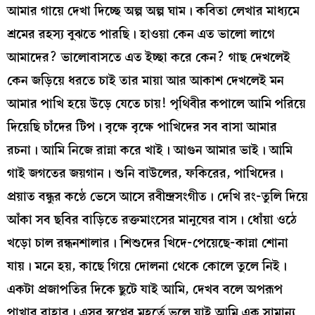
আমার গায়ে দেখা দিচ্ছে অল্প অল্প ঘাম। কবিতা লেখার মাধ্যমে
শ্রমের রহস্য বুঝতে পারছি। হাওয়া কেন এত ভালো লাগে
আমাদের? ভালোবাসতে এত ইচ্ছা করে কেন? গাছ দেখলেই
কেন জড়িয়ে ধরতে চাই তার মায়া আর আকাশ দেখলেই মন
আমার পাখি হয়ে উড়ে যেতে চায়! পৃথিবীর কপালে আমি পরিয়ে
দিয়েছি চাঁদের টিপ। বৃক্ষে বৃক্ষে পাখিদের সব বাসা আমার
রচনা। আমি নিজে রান্না করে খাই। আগুন আমার ভাই। আমি
গাই জগতের জয়গান। শুনি বাউলের, ফকিরের, পাখিদের।
প্রয়াত বন্ধুর কণ্ঠে ভেসে আসে রবীন্দ্রসংগীত। দেখি রং-তুলি দিয়ে
আঁকা সব ছবির বাড়িতে রক্তমাংসের মানুষের বাস। ধোঁয়া ওঠে
খড়ো চাল রন্ধনশালার। শিশুদের খিদে-পেয়েছে-কান্না শোনা
যায়। মনে হয়, কাছে গিয়ে দোলনা থেকে কোলে তুলে নিই।
একটা প্রজাপতির দিকে ছুটে যাই আমি, দেখব বলে অপরূপ
পাখার বাহার। এসব স্বপ্নের মুহূর্তে ভুলে যাই আমি এক সামান্য