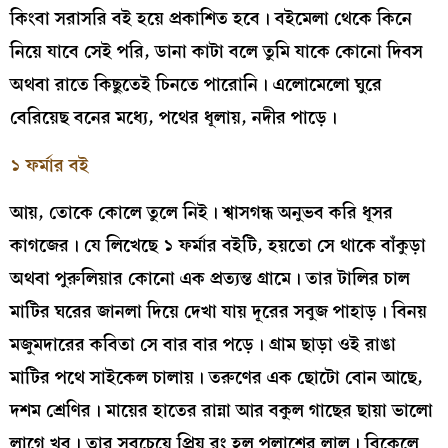
কিংবা সরাসরি বই হয়ে প্রকাশিত হবে। বইমেলা থেকে কিনে
নিয়ে যাবে সেই পরি, ডানা কাটা বলে তুমি যাকে কোনো দিবস
অথবা রাতে কিছুতেই চিনতে পারোনি। এলোমেলো ঘুরে
বেরিয়েছ বনের মধ্যে, পথের ধূলায়, নদীর পাড়ে।
১ ফর্মার বই
আয়, তোকে কোলে তুলে নিই। শ্বাসগন্ধ অনুভব করি ধূসর
কাগজের। যে লিখেছে ১ ফর্মার বইটি, হয়তো সে থাকে বাঁকুড়া
অথবা পুরুলিয়ার কোনো এক প্রত্যন্ত গ্রামে। তার টালির চাল
মাটির ঘরের জানলা দিয়ে দেখা যায় দূরের সবুজ পাহাড়। বিনয়
মজুমদারের কবিতা সে বার বার পড়ে। গ্রাম ছাড়া ওই রাঙা
মাটির পথে সাইকেল চালায়। তরুণের এক ছোটো বোন আছে,
দশম শ্রেণির। মায়ের হাতের রান্না আর বকুল গাছের ছায়া ভালো
লাগে খুব। তার সবচেয়ে প্রিয় রং হল পলাশের লাল। বিকেলে