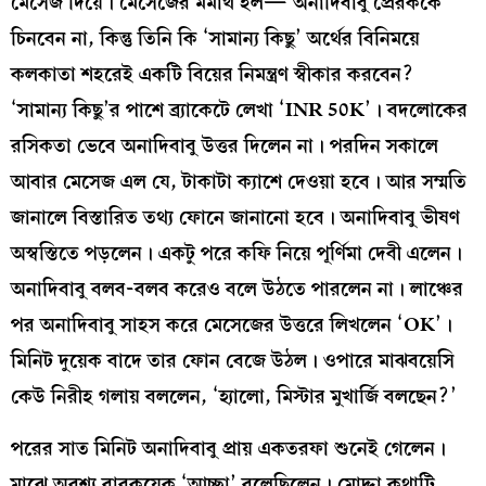
মেসেজ দিয়ে। মেসেজের মর্মার্থ হল— অনাদিবাবু প্রেরককে
চিনবেন না, কিন্তু তিনি কি ‘সামান্য কিছু’ অর্থের বিনিময়ে
কলকাতা শহরেই একটি বিয়ের নিমন্ত্রণ স্বীকার করবেন?
‘সামান্য কিছু’র পাশে ব্র্যাকেটে লেখা ‘INR 50K’। বদলোকের
রসিকতা ভেবে অনাদিবাবু উত্তর দিলেন না। পরদিন সকালে
আবার মেসেজ এল যে, টাকাটা ক্যাশে দেওয়া হবে। আর সম্মতি
জানালে বিস্তারিত তথ্য ফোনে জানানো হবে। অনাদিবাবু ভীষণ
অস্বস্তিতে পড়লেন। একটু পরে কফি নিয়ে পূর্ণিমা দেবী এলেন।
অনাদিবাবু বলব-বলব করেও বলে উঠতে পারলেন না। লাঞ্চের
পর অনাদিবাবু সাহস করে মেসেজের উত্তরে লিখলেন ‘OK’।
মিনিট দুয়েক বাদে তার ফোন বেজে উঠল। ওপারে মাঝবয়েসি
কেউ নিরীহ গলায় বললেন, ‘হ্যালো, মিস্টার মুখার্জি বলছেন?’
পরের সাত মিনিট অনাদিবাবু প্রায় একতরফা শুনেই গেলেন।
মাঝে অবশ্য বারকয়েক ‘আচ্ছা’ বলেছিলেন। মোদ্দা কথাটি