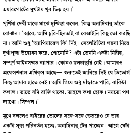
এয়ারপোর্টের মুখটায় খুব ভিড় হয়।’
পূর্ণিমা দেবী মাঝে মাঝে দুশ্চিন্তা করেন, কিন্তু অনাদিবাবু তাঁকে
বোঝান। ‘আরে, আমি চুরি-ছিনতাই বা বেআইনি কিছু তো করছি
না। আমি শুধু ‘অ্যাপিয়ারেন্স ফি’ নিই। সেলেব্রিটিরা পয়সা নিয়ে
দুর্গাপূজা উদ্বোধন করে, শোনোনি? এটা তেমনি একটা নিরীহ,
সম্পূর্ণ আইনসম্মত ব্যাপার। কোনও ছলচাতুরি নেই। আমারও
প্রফেসশনাল এথিক্‌স আছে— শুরুতেই জানিয়ে দিই যে ডিভোর্স
কিন্তু আমার হাতে নেই। আমি গিয়ে শুধু দাঁড়াতে পারি, বাকিটা
কপাল। তাতে যদি রাজি থাকো, তাহলে কথা হোক। নয়তো পথ
দ্যাখো। সিম্পল।’
মুখে বললেও বাইরের ভোলের সঙ্গে-সঙ্গে ভেতরেও যে তার
একটা সূক্ষ্ম পরিবর্তন হচ্ছে, অনাদিবাবু টের পাচ্ছেন। আগে যেটা