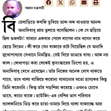
অম্লান চক্রবর্তী
বি
য়েবাড়িতে কবজি ডুবিয়ে ভাল-মন্দ খাওয়ার আনন্দ
অনাদিবাবু প্রায় ভুলতে বসেছিলেন। কে যে ছড়িয়ে
ছিল গুজবটা! সামনে একবার পেলে বাপের নাম খগেন করে
ছেড়ে দিতেন। কী করে যেন বাজারে রটে গিয়েছিল যে অনাদি
মুখোপাধ্যায় যেখানে নিমন্ত্রিত, সেই বিয়ে ভাঙতে বাধ্য। আজ নয়
কাল। লেখাপড়া করা লোকই কুসংস্কারের ডিপো হয়, এ
অনাদিবাবু দেখে এসেছেন। তাঁর নিজের অনেক দোষ থাকতে
পারে, তবে থালা বাজিয়ে করোনা থামানোর মতো হাস্যকর কিছু
তিনি করেননি। কিন্তু তাঁর পড়শিরা করেছে। এখনও চোখে
ভাসে, কানে বাজে। হাউজিং-এর বেশির ভাগ পরিবার
ব্যালকনিতে ভিড় করে হাতা-চামচে দিয়ে থালা বাজাচ্ছে আর