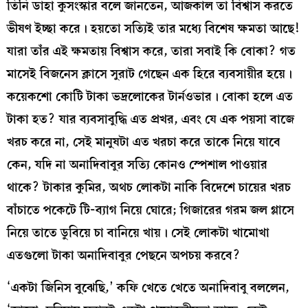
তিনি ডাহা কুসংস্কার বলে জানতেন, আজকাল তা বিশ্বাস করতে
ভীষণ ইচ্ছা করে। হয়তো সত্যিই তার মধ্যে বিশেষ ক্ষমতা আছে!
যারা তাঁর এই ক্ষমতায় বিশ্বাস করে, তারা সবাই কি বোকা? গত
মাসেই বিজনেস ক্লাসে সুরাট গেছেন এক হিরে ব্যবসায়ীর হয়ে।
কয়েকশো কোটি টাকা ভদ্রলোকের টার্নওভার। বোকা হলে এত
টাকা হত? যার ব্যবসাবুদ্ধি এত প্রখর, এবং যে এক পয়সা বাজে
খরচ করে না, সেই মানুষটা এত খরচা করে তাকে নিয়ে যাবে
কেন, যদি না অনাদিবাবুর সত্যি কোনও স্পেশাল পাওয়ার
থাকে? টাকার কুমির, অথচ লোকটা নাকি বিদেশে চায়ের খরচ
বাঁচাতে পকেটে টি-ব্যাগ নিয়ে ঘোরে; গিজারের গরম জল গ্লাসে
নিয়ে তাতে ডুবিয়ে চা বানিয়ে খায়। সেই লোকটা খামোখা
এতগুলো টাকা অনাদিবাবুর পেছনে অপচয় করবে?
‘একটা জিনিস বুঝেছি,’ কফি খেতে খেতে অনাদিবাবু বললেন,