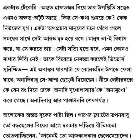
একটাও টেঁকেনি। অন্তত হাফডজন বিয়ে তার উপস্থিতি সত্ত্বেও
এখনও অক্ষত-অটুট আছে। কিন্তু সে-কথা শুনছে কে? ফেক
নিউজের যুগ। একটা অপপ্রচার মানুষের মনে গেঁথে গেলে
সময়ের সাথে সেটা আরও দৃঢ় হয়ে বসে। মানুষ তা-ই বিশ্বাস
করে, যা সে করতে চায়। সেটা সত্যি হতে হবে, এমন কোনও
মাথার দিব্যি নেই। তাকে বিয়েতে নেমন্তন্ন করলেই ডিভোর্স
সুনিশ্চিত— এই অবাস্তব ধারণাটা যে কোনওদিন উপড়ে ফেলা
যাবে, অনাদিবাবু সে-আশা ছেড়েই দিয়েছেন। নীচে লেটারবক্সে
কে যেন রং দিয়ে ঢেকে ‘অনাদি মুখোপাধ্যায়’কে ‘অনামুখো’
করে গেছে। অনাদিবাবু আর পালটাননি শেষপর্যন্ত।
অলোকের অন্তত বুকের পাটা ছিল। পাশের ফ্ল্যাটের তপনবাবু
তো বড়ছেলের বিয়ের আগে দরজায় দাঁড়িয়ে রীতিমতো
তোতলাচ্ছিলেন, ‘জানেনই তো আজকালকার ছেলেমেয়েদের।