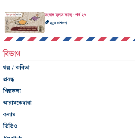
সংবাদ মূলত কাব‍্য: পর্ব ২৭
মৃদুল দাশগুপ্ত
বিভাগ
গল্প / কবিতা
প্রবন্ধ
শিল্পকলা
আরামকেদারা
কলাম
ভিডিও
English