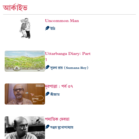
আর্কাইভ
Uncommon Man
উন্নি
Uttarbanga Diary: Part
1
সুমনা রায় (Sumana Roy)
দূরপাল্লা : পর্ব ৩৭
শ্রীজাত
পদাতিক দেবতা
সঞ্জয় মুখোপাধ্যায়