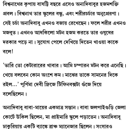
বিশ্বনাথের কৃপায় বাষট্টি বছরে এসেও অনাদিবাবুর হজমশক্তি
প্রবল। বিশ্বনাথ তার স্কুলের বন্ধু, এবং শরীরচর্চার অনুপ্রেরণা।
সেই চর্চা অনাদিবাবু এখনও বজায় রেখেছেন। ফলে শরীর এখনও
মজবুত। এখনও আধকিলো মটন হজম করতে তার ওষুধের
দরকার পড়ে না। সুযোগ পেলে দেখিয়ে দিতেন খাওয়া কাকে
বলে!
‘ভারি তো কেটারারের খাবার। আমি চম্পারন মটন করে এনেছি।
খেয়ে বলবেন কোন অংশে কম। মাঝের তাকে সামনের দিকে
রইল…’ পূর্ণিমা দেবী ফ্রিজে টিফিনবক্সটা গুঁজে দিয়ে
বলেছিলেন।
অনাদিবাবু বাবা-মায়ের একমাত্র সন্তান। বাবা জলপাইগুড়ি জেলা
কোর্টে উকিল ছিলেন, মা প্রাইমারি স্কুলে পড়াতেন। অনাদিবাবু
ঢাকুরিয়ায় একটি ব্যাঙ্কে ব্রাঞ্চ ম্যানেজার ছিলেন। সংসারও