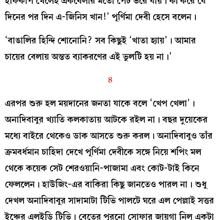
হাফকাপ খেলেই একবেলার মতো পেট ভরে যায়। কী করে যে
দিনের পর দিন এ-জিনিস খান!’ পূর্ণিমা দেবী হেসে বলেন।
‘বাঙালির হিন্দি শোনোনি? সব কিছুই ‘খাতা হ্যায়’। আমার
চায়ের বেলায় অন্তত ব্যাকরণের এই ভুলটি হয় না।’
৪
এরপর শুরু হল ময়দানের জনতা যাকে বলে ‘খেপ খেলা’।
অনাদিবাবুর খ্যাতি কলকাতায় আটকে রইল না। বছর দুয়েকের
মধ্যে বাইরে থেকেও ডাক আসতে শুরু করল। অনাদিবাবুও তাঁর
ক্রমবর্ধমান চাহিদা দেখে পূর্ণিমা দেবীকে সঙ্গে নিয়ে শপিং মল
থেকে কয়েক সেট শেরওয়ানি-পাজামা এবং কোট-টাই কিনে
ফেললেন। হাউজিং-এর বাকিরা কিছু জানতেও পারল না। শুধু
দেখল অনাদিবাবুর সাদামাটা টিভি পালটে ঘরে এল পেল্লাই সত্তর
ইঞ্চের এলইডি টিভি। বেতের পুরনো সোফার জায়গা নিল একটা