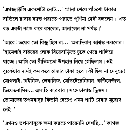
‘এগজ্যাক্টলি একশোটা নোট…’ গোনা শেষে পাঁচশো টাকার
বান্ডিলে রাবার ব্যান্ড পরাতে-পরাতে পূর্ণিমা দেবী বললেন। ‘এত
বড় একটা কাণ্ড করে বসলেন, জানালেন না পর্যন্ত।’
‘আরে! ভয়ের তো কিছু ছিল না…’ অনাদিবাবু আশ্বস্ত করলেন।
‘হামেশাই বাইরের লোক বিয়েবাড়িতে ঢুকে খেয়ে পালিয়ে
যাচ্ছে। আমি তো রীতিমতো উপহার নিয়ে গেছিলাম। ওই
ব্যুকেটার দামই কম করে হাজার টাকা হবে। কী ছিল না মেনুতে!
মোগলাই, চাইনিজ, লেবানিজ, মেডিটেরেনিয়ান, কন্টিনেন্টাল,
ভিয়েতনামিজ… এলাহি কারবার। সঙ্গে ঢালাও ড্রিঙ্কস।
তোমাদের তপনবাবুর কিডনি বেচেও এমন পার্টি দেবার মুরোদ
নেই।’
‘এখনও তপনবাবুকে ক্ষমা করতে পারেননি দেখছি…’ কাগজ