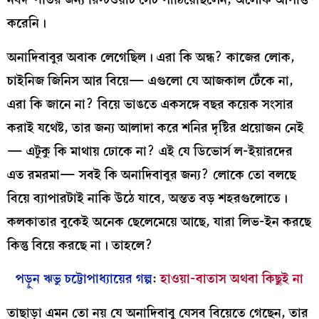
করেনি।
অনাদিবাবুর অবাক লেগেছিল। এরা কি অন্ধ? কাজের লোক,
চাইনিজ জিনিস আর বিয়ে— এগুলো যে আজকাল টেঁকে না,
এরা কি জানে না? বিয়ে ভাঙতে একসঙ্গে বছর কয়েক সংসার
করাই যথেষ্ট, তার জন্য আলাদা করে শনির দৃষ্টির প্রয়োজন নেই
— এটুকু কি মাথায় ঢোকে না? এই যে ডিভোর্স ল-ইয়ারদের
এত রমরমা— সবই কি অনাদিবাবুর জন্য? লোকে তো বলছে
বিয়ে ব্যাপারটাই নাকি উঠে যাবে, অন্তত বড় শহরগুলোতে।
কলকাতার বুকেই অনেক ছেলেমেয়ে আছে, যারা লিভ-ইন করছে
কিন্তু বিয়ে করছে না। তাহলে?
পড়ুন ঋভু চট্টোপাধ্যায়ের গল্প
:
হাওয়া-বাতাস অথবা কিছুই না
তাছাড়া এমন তো নয় যে অনাদিবাবু যেসব বিয়েতে গেছেন, তার