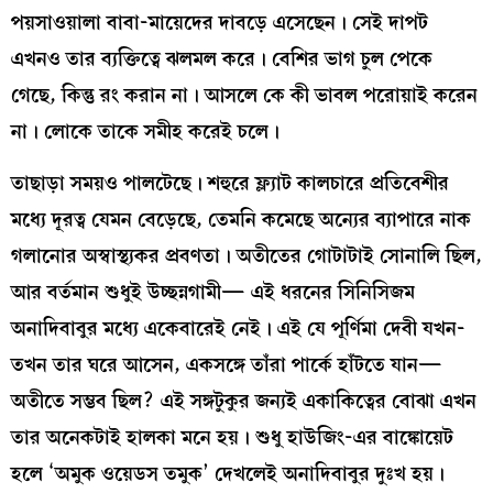
পয়সাওয়ালা বাবা-মায়েদের দাবড়ে এসেছেন। সেই দাপট
এখনও তার ব্যক্তিত্বে ঝলমল করে। বেশির ভাগ চুল পেকে
গেছে, কিন্তু রং করান না। আসলে কে কী ভাবল পরোয়াই করেন
না। লোকে তাকে সমীহ করেই চলে।
তাছাড়া সময়ও পালটেছে। শহুরে ফ্ল্যাট কালচারে প্রতিবেশীর
মধ্যে দূরত্ব যেমন বেড়েছে, তেমনি কমেছে অন্যের ব্যাপারে নাক
গলানোর অস্বাস্থ্যকর প্রবণতা। অতীতের গোটাটাই সোনালি ছিল,
আর বর্তমান শুধুই উচ্ছন্নগামী— এই ধরনের সিনিসিজম
অনাদিবাবুর মধ্যে একেবারেই নেই। এই যে পূর্ণিমা দেবী যখন-
তখন তার ঘরে আসেন, একসঙ্গে তাঁরা পার্কে হাঁটতে যান—
অতীতে সম্ভব ছিল? এই সঙ্গটুকুর জন্যই একাকিত্বের বোঝা এখন
তার অনেকটাই হালকা মনে হয়। শুধু হাউজিং-এর বাঙ্কোয়েট
হলে ‘অমুক ওয়েডস তমুক’ দেখলেই অনাদিবাবুর দুঃখ হয়।