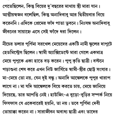
পেতেছিলেন, কিন্তু বিয়ের দু’বছরের মাথায় স্ত্রী মারা যান।
আত্মীয়স্বজন বলেছিল, কিন্তু অনাদিবাবু আর দ্বিতীয়বার বিয়ে
করেননি। এদিকে প্রেমের ফাঁদ পাতা ভুবনে। নিঃসঙ্গ অনাদিবাবু
জীবনের সায়াহ্নে এসে সেই ফাঁদে ধরা দিলেন।
নীচের তলার পূর্ণিমা সরখেল মেয়েদের একটি নামী স্কুলের দাপুটে
হেডমিস্ট্রেস ছিলেন। স্বামী অ্যাক্সিডেন্টে মারা গেলে একমাত্র
মেয়ে পুপুকে একা হাতে বড় করেন। পুপু কৃতি ছাত্রী। বস্টনে
পড়াশুনা শেষ করে এখন নিউ জার্সিতে স্বামী-স্ত্রীর ছোট্ট সংসার।
মা-মেয়ে তো নয়, যেন দুই বন্ধু। অনাদি আঙ্কেলকে পুপুর খারাপ
লাগে না। মা যদি আঙ্কেলকে বিয়ে করতে চায়, মেয়ে জানিয়ে
দিয়েছে, তার আপত্তি নেই। হাউজিং-এ বুড়ো-বুড়ির সম্পর্ক নিয়ে
ফিসফাস যে একেবারেই হয়নি, তা নয়। তবে পূর্ণিমা দেবী
তোয়াক্কা করেন না। সারাজীবন অবাধ্য ছাত্রী এবং তাদের