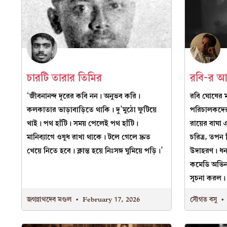
চারটি তারার তিমির
রবি-র আ
‘জীবনানন্দ দূরের কবি নন। অনুভব করি।
রবি ঘোষের 
কলকাতার ভাড়াবাড়িতে থাকি। দু’মুঠো ফুটিয়ে
পরিচালকদের 
খাই। পথ হাঁটি। সময় পেলেই পথ হাঁটি।
রায়ের বাঘ
মানিব্যাগে ওষুধ রাখা থাকে। টলে গেলে দ্রুত
চরিত্র, তপন
খেয়ে নিতে হবে। ক্লান্ত হয়ে নিঃসঙ্গ ঘুমিয়ে পড়ি।’
উদাহরণ। ধনঞ
কমেডি অভিনয়
সূচনা করল।
জগন্নাথদেব মণ্ডল
February 17, 2026
সৌগত বসু