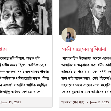
্বাস
কেরি সাহেবের মুন্সিয়ানা
েমায় ছবি বিশ্বাস, অন্তত তাঁর
‘সাম্প্রদায়িক উদ্দেশ্যে এদেশে এলেও
 প্রৌঢ় সময়ে ছিলেন আভিজাত্যের
ভাষাবিদ ও অনুবাদক সত্তা ধর্মীয় কা
ক— এ-কথা সবাই একবাক্যে স্বীকার
অচিরেই ছাপিয়ে যায়। যে-‘বিধর্মী’দ
 অভিজাত পরিবারেরই সন্তান, কিন্তু
জন্য তাঁর স্বদেশ ত্যাগ, সেই ‘হিদেন’দ
 অজস্র! বাঙালির আর্থিক সমৃদ্ধির
সহবাসের ফলে তাদের ভাষা-সংস্কৃতি 
আলোটুকু তখনও বেশ জোরালো।’
কেরির মুগ্ধতা ও মমত্ব আমাদের চম
June 11, 2025
পারঙ্গমা সেন সাহা
June 9, 2025