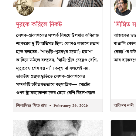
দূরকে করিলে নিকট
‘সীমিত স
লেখক-প্রকাশকের সম্পর্ক বিষয়ে উপমার অধিরাজ
আজকের ভারতে
শংকরের দু’টি অভিমত ছিল: কোনও কারণে হতাশ
বাঙালি কোন
হলে বলতেন, ‘শাশুড়ি-পুত্রবধূর মতো’; হতাশা
কেল্লা’-র জট
কাটিয়ে উঠলে বলতেন, ‘স্বামী-স্ত্রীর চেয়েও বেশি,
আর ব্যাকরণে
মৃত্যুতেও শেষ হয় না’। তবুও না বললেই নয়,
ভারতীয় গ্রন্থসংস্কৃতিতে লেখক-প্রকাশকের
সম্পর্কটি চরিত্রগতভাবে বহুমাত্রিক— মোটের
ওপর ট্র্যানজ্যাকশনালের চেয়ে বেশি রিলেশন্যাল
শিলাদিত্য সিংহ রায়
February 26, 2026
অরিন্দম নন্দী