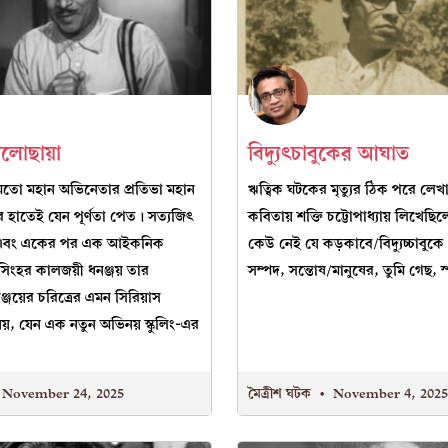
লোছায়া
বিদ্যুৎচাবুকের আঘাত
মতো মহান অভিনেতার প্রতিভা মহান
ঋত্বিক ঘটকের মৃত্যুর ঠিক পরে লে
হাতেই যেন পূর্ণতা পেত। সত্যজিৎ
কবিতায় শক্তি চট্টোপাধ্যায় লিখে
া এবং একের পর এক আইকনিক
কেউ নেই যে কড়কাবে/বিদ্যুচ্চাবুকে এ
 সিংহর কালজয়ী ধনঞ্জয় তার
সম্পদ, সন্তোষ/মানুষের, তুমি গেছ, র্
্জয়ের চরিত্রের এমন সিরিয়াস
, যেন এক নতুন অভিনয় স্কুলিং-এর
November 24, 2025
মৈত্রীশ ঘটক
November 4, 202