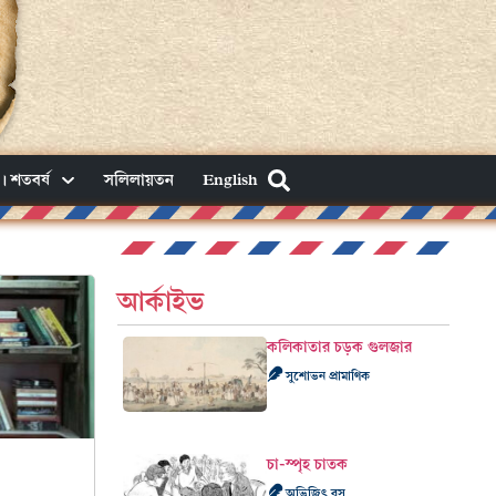
। শতবর্ষ
সলিলায়তন
English
আর্কাইভ
কলিকাতার চড়ক গুলজার
সুশোভন প্রামাণিক
চা-স্পৃহ চাতক
অভিজিৎ বসু