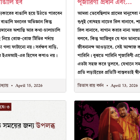
াঙালি হব
পূজারিণী প্রধান এবং…
যিকারের বাঙালি হয়ে উঠতে পারবেন
আমরা ভেবেছিলাম গ্রামের মানুষেরা 
 বাঙালি মননের অভিজ্ঞান কিন্তু
শুধুই বোধহয় নাচের রিল বানাবে,
়দানের অশান্তি আর কথা-চালাচালি
রিল বানাবে, বাগান করার নানা অজা
 নিয়ে রোজ-রোজ টিভির পর্দায়
বলবে, কিন্তু আজিবুর যে ধান ভানত
গলা ফাটানো নয়। সর্বক্ষণ বাড়ি,
জীবনানন্দ আওড়াবে, সেই আন্দাজ
যাটের ইএমআই-এর হিসেব কষাও নয়।
পারিনি। বুঝতে পারিনি পূজারিণী এ
এতটা সহজ করে তুলবে, যেখানে সম
প্রতি লড়াইয়ের প্রতিটি বাস্তবতাই স্
াধ্যায়
April 15, 2026
তিতাস রায় বর্মন
April 13, 2026