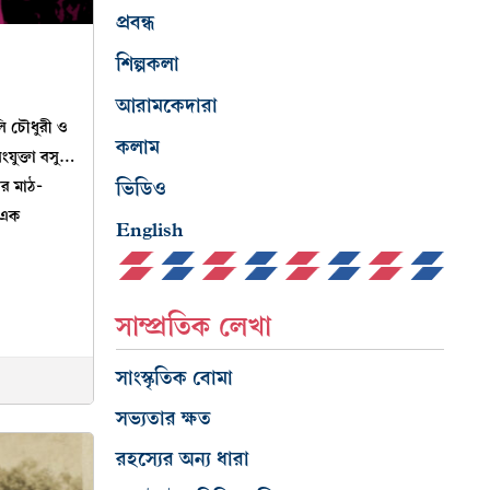
প্রবন্ধ
শিল্পকলা
আরামকেদারা
ি চৌধুরী ও
কলাম
ংযুক্তা বসু…
ভিডিও
ির মাঠ-
 এক
English
সাম্প্রতিক লেখা
সাংস্কৃতিক বোমা
সভ্যতার ক্ষত
রহস্যের অন্য ধারা