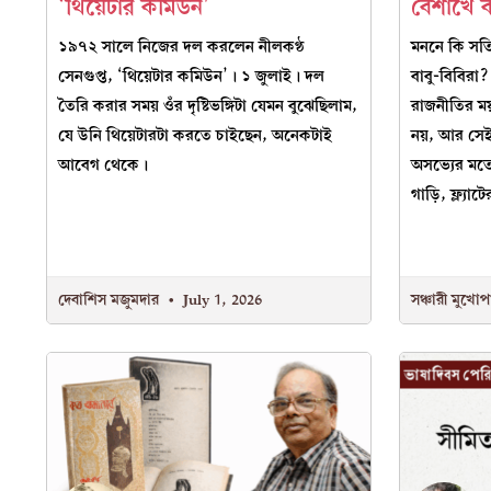
‘থিয়েটার কমিউন’
বৈশাখে ব
১৯৭২ সালে নিজের দল করলেন নীলকণ্ঠ
মননে কি সত্
সেনগুপ্ত, ‘থিয়েটার কমিউন’। ১ জুলাই। দল
বাবু-বিবিরা?
তৈরি করার সময় ওঁর দৃষ্টিভঙ্গিটা যেমন বুঝেছিলাম,
রাজনীতির ময
যে উনি থিয়েটারটা করতে চাইছেন, অনেকটাই
নয়, আর সেই
আবেগ থেকে।
অসভ্যের মতো 
গাড়ি, ফ্ল্
দেবাশিস মজুমদার
July 1, 2026
সঞ্চারী মুখোপ