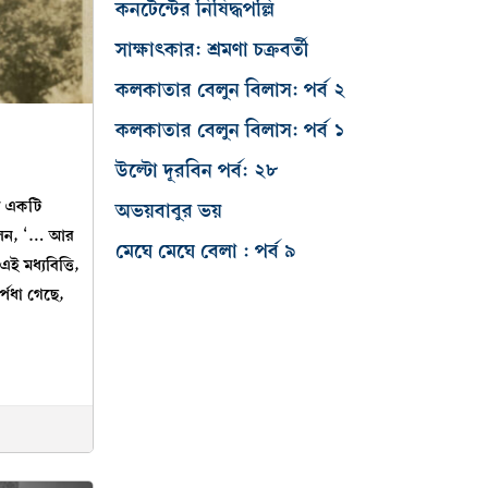
কনটেন্টের নিষিদ্ধপল্লি
সাক্ষাৎকার: শ্রমণা চক্রবর্তী
কলকাতার বেলুন বিলাস: পর্ব ২
কলকাতার বেলুন বিলাস: পর্ব ১
উল্টো দূরবিন পর্ব: ২৮
খা একটি
অভয়বাবুর ভয়
ছিলেন, ‘… আর
মেঘে মেঘে বেলা : পর্ব ৯
ই মধ্যবিত্তি,
স্পধা গেছে,
5