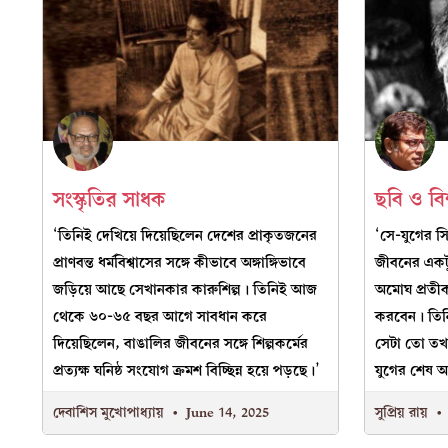
সংস্কৃতির সাধক
ছবি ও বিশ
‘তিনিই দেখিয়ে দিয়েছিলেন দেশের প্রাকৃতজনের
‘সে-যুগের সিন
প্রাণবন্ত ধর্মবিশ্বাসের সঙ্গে কীভাবে অঙ্গাঙ্গিভাবে
জীবনের একটু
জড়িয়ে আছে সেখানকার কারুশিল্প। তিনিই আজ
অমোঘ প্রতী
থেকে ৬০-৬৫ বছর আগে সাবধান করে
করবেন। তিনি
দিয়েছিলেন, বাঙালির জীবনের সঙ্গে শিল্পকর্মের
সেটা তো তখন
প্রত্যক্ষ ঘনিষ্ঠ সংযোগ ক্রমশ বিচ্ছিন্ন হয়ে পড়ছে।’
যুগের শেষ 
দেবাশিস মুখোপাধ্যায়
June 14, 2025
সুপ্রিয় রায়