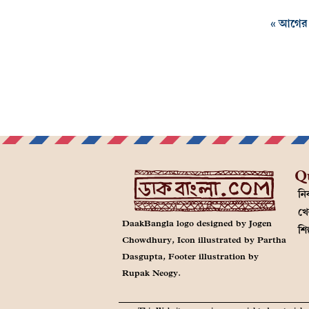
« আগের প
Q
নির
খে
DaakBangla logo designed by Jogen
শি
Chowdhury, Icon illustrated by Partha
Dasgupta, Footer illustration by
Rupak Neogy.