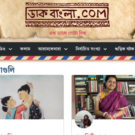
এক ডাকে গোটা বিশ্ব
ডিও
কলাম
আরামকেদারা
নির্বাচিত সংখ্যা
ঋত্বিক ঘটক
াগুলি