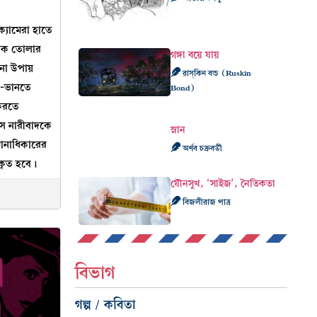
ক্যামেরা হাতে
 শাক তোলার
গঙ্গা বয়ে যায়
না উপায়
রাস্‌কিন বন্ড (Ruskin
ে-ভানতে
Bond)
 করতে
সে নারীবাদকে
স্নান
ানাধিকারের
অর্ণব চক্রবর্তী
বীকৃত হবে।
যৌনসুখ, ‘সাইজ’, নৈতিকতা
বিজলীরাজ পাত্র
বিভাগ
গল্প / কবিতা