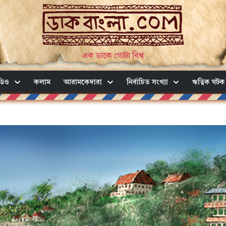
এক ডাকে গোটা বিশ্ব
ডিও
কলাম
আরামকেদারা
নির্বাচিত সংখ্যা
ঋত্বিক ঘটক