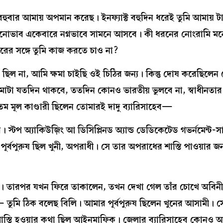
ার আমায় অপমান করেছ। ইনফ্যাক্ট বহুদিন ধরেই তুমি আমায় টার
মনোভাব একেবারে নগ্নভাবে সামনে আসবে। কী ধরনের নোংরামি ম
রের সঙ্গে তুমি কাজ করতে চাও না?
ল না, আমি ক্ষমা চাইছি ওই চিঠির জন্য। কিন্তু দোষ করেছিলেন
টা যতদিন থাকবে, ততদিন কোনও ভারতীয় ভুলবে না, স্বাধীনতার 
্যতম মূল কাণ্ডারী ছিলেন তোমারই দাদু ব্যারিসাহেব—
টপ অ্যাকিউজ়িং আ ডিসিপ্লিনড অ্যান্ড ডেডিকেটেড গভর্নমেন্ট-সারভ
 পূর্বপুরুষ ছিল খুনী, অপরাধী। সে তার অপরাধের শাস্তি পাওয়ার জ
িলেন। তারপর যখন ফিরে তাকালেন, তখন দেখা গেল তাঁর চোখে অবি
ন— তুমি ঠিক বলেছ বিলি। আমার পূর্বপুরুষ ছিলেন খুনের আসামী। সে
শাস্তি হওয়ার কথা ছিল আইনমাফিক। জেলার ব্যারিসাহেব কোনও