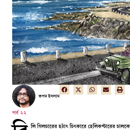
রূপম ইসলাম
পর্ব ২২
লি গিলচারের হঠাৎ চিৎকারে হেলিকপ্টারের চালকে