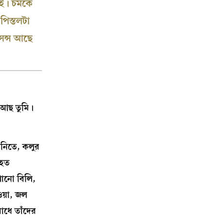
বাই। চমকে
িস্তলটা
েন্স আছে
 আছ তুমি।
ানিতে, কলুর
 হত
শোনো বিলি,
ওয়া, জল
াধে তাঁদের