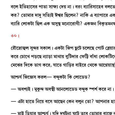
বলে ইতিহাসের পাতা সাক্ষ্য দেয় না। বরং ব্যারিসাহেব ব
কর? তোমার দাদু সত্যিই ঈশ্বর ছিলেন? নাকি এ ব্যাপারে
ব্যারি লোকটা ছিল এক অসুস্থ মনোরোগী? একজন বিকৃতমনস্ক
৩০।
রৌদ্রোজ্বল সুন্দর সকাল। একটা জিপ ছুটে চলেছে পোর্ট ব্লেয
করে চোখে পড়ছে ন্যাড়া মাথায় বুটিদার ফেট্টি বাঁধা লোক
মেঝের দিকে তাগ করে, যাতে গাড়ির বাইরে থেকে আগ্নেয়াস্ত্
আশ্চর্য জিজ্ঞেস করল— বন্দুকটা কি লোডেড?
— অবশ্যই। মুকুন্দ অবস্থী আনলোডেড বন্দুক স্পর্শ করে না।
— এটা হাতে নিয়ে বসে আছেন কেন বলুন তো? আপনার হাত 
— মাই ডিয়ার আশ্চর্য। যদি দুর্ঘটনা ঘটে তবে তোমার বাজে