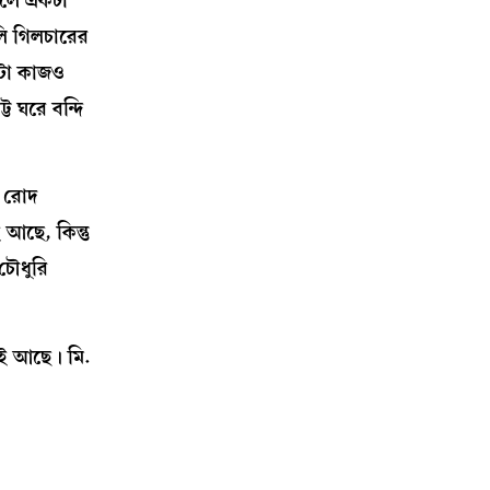
ালে একটা
লি গিলচারের
কটা কাজও
 ঘরে বন্দি
র রোদ
আছে, কিন্তু
চৌধুরি
িই আছে। মি.