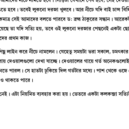
 আমাদের নীচে নামতে হবে। সিঁড়িটা যেখানে শেষ হবে, সেই দেওয়
ঙতে হবে। তবেই লুকনো দরজা খুলবে। আর নীচে যদি বাই চান্স বি
াত্র সেই আমাদের বলতে পারবে ড: ব্রহ্ম ঠাকুরের সন্ধান। আরে
েছে তা যদি সত্যি হয়, তবে ওই লুকনো দরজার পেছনেই একটা ছোট্ট
দের প্রথম কাজ।
পিছুপিছু লাইন করে নীচে নামলেন। যেহেতু সময়টা ভরা সকাল, চমৎকা
দেওয়ালগুলো দেখা যাচ্ছে। দেওয়ালের গায়ে গর্ত অনেকগুলোই 
ে পারল। সে হাতটা ঢুকিয়ে দিল গর্তটার মধ্যে। পাশ থেকে ওঙ্গে 
াও থাকতে পারে।
 নেই। এটা নিয়মিত ব্যবহার করা হয়। ভেতরে একটা কলকব্জা সত্য