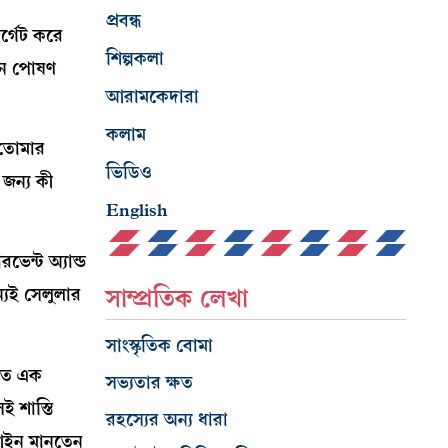
প্রবন্ধ
্গেট করে
শিল্পকলা
নে পোষণ
আরামকেদারা
কলাম
 তোমার
ভিডিও
জন্য কী
English
েন্ট অ্যান্ড
সাম্প্রতিক লেখা
ন্যই সেলুলার
সাংস্কৃতিক বোমা
নীত এক
সভ্যতার ক্ষত
ই শাস্তি
রহস্যের অন্য ধারা
 আইন মানতেন