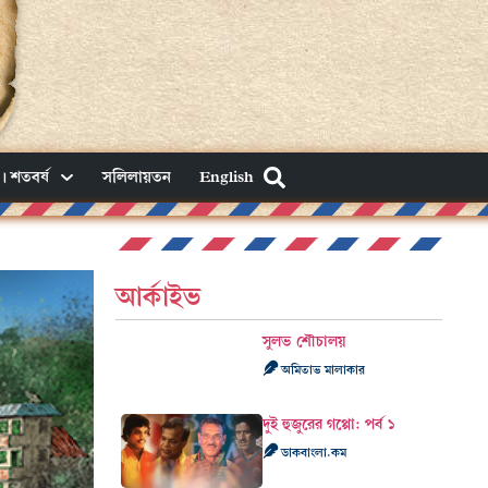
। শতবর্ষ
সলিলায়তন
English
আর্কাইভ
সুলভ শৌচালয়
অমিতাভ মালাকার
দুই হুজুরের গপ্পো: পর্ব ১
ডাকবাংলা.কম