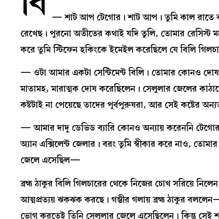
বি
— শাট আপ টেগোর। শাট আপ। তুমি কাল রাতে বহুব
রেখেছ। পুরনো অতীতের কথাই যদি তুলি, তোমার রেসিস্ট 
করে তুমি স্টিফেন হকিংকে ইমেইল করেছিলে যে বিলি গিলচা
— ওটা আমার একটা সেন্টিমেন্ট বিলি। তোমার কোনও দোষ ছি
মাতামহ, মারাত্মক দোষ করেছিলেন। সেলুলার জেলের কাঠামো
কষ্টটাই না পেয়েছে তাদের পূর্বপুরুষরা, আর সেই কষ্টের অন
— আমার দাদু ডেভিড ব্যারি কোনও অন্যায় করেননি টেগোর। স্
অ্যান এক্সিলেন্ট জেলার। বরং তুমি স্বীকার করে নাও, তোমার
জেলে এসেছিল—
ব্রহ্ম ঠাকুর বিলি গিলচারের থেকে নিজের চোখ সরিয়ে ন
আত্মপ্রত্যয় ঝকঝক করছে। গম্ভীর গলায় ব্রহ্ম ঠাকুর বললে
ভোগ করতেই তিনি সেলুলার জেলে এসেছিলেন। কিন্তু সেই 