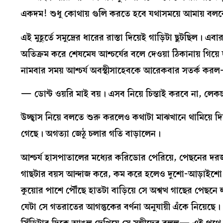
একদম! শুধু কোথায় গুলি করতে হবে যথাসময়ে আমায় বলবে।
এই মুহূর্তে সমুদ্রের ধারের রাস্তা দিয়েই গাড়িটা ছুটছিল। এবা
অতিক্রম করে শেষমেষ আশ্চর্যের বলে দেওয়া ঠিকানায় গিয়
নামবার সময় আশ্চর্য অবস্থীসাহেবকে আরেকবার সতর্ক করল— আ
— ডোন্ট ওয়রি মাই বয়। এসব নিয়ে চিন্তাই করবে না, লেকচ
উচ্ছ্বাস নিয়ে বলতে শুরু করলেও কথাটা মাঝখানে থামিয়ে দিত
গেছে। অগত্যা জেঠু চলার গতি বাড়ালেন।
আশ্চর্য হাসপাতালের মধ্যের করিডোর পেরিয়ে, পেছনের দরজা
গাছটার বয়স আন্দাজ করে, কম করে হলেও দুশো-আড়াইশো বছ
কুয়োর পাশে পৌঁছে হাতটা বাড়িয়ে সে অশ্বত্থ গাছের পেছনে
যেটা সে গতরাতের আগন্তুকের বর্ণনা অনুযায়ী এঁকে নিয়েছে।