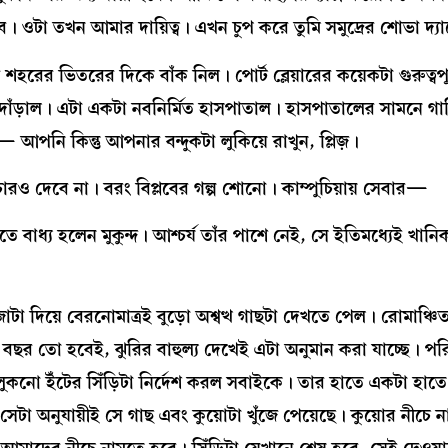
 ওটা তখন আমার দায়িত্ব। এখন চুপ করে তুমি সমুদ্রের শোভা দ্য
র শহরের ভিতরের দিকে বাঁক নিল। পোর্ট ব্লেয়ারের কয়েকটা গুরুত্বপূর্ণ 
ে দাঁড়াল। এটা একটা নবনির্মিত হাসপাতাল। হাসপাতালের সামনে গা
পনি কিন্তু আপনার বন্দুকটা লুকিয়ে রাখুন, প্লিজ়।
ারও দেবে না। বরং বিপ্লবের গল্প শোনো। কাম্পুচিয়ায় সেবার—
ে বাধ্য হলেন মুকুন্দ। আশ্চর্য তাঁর পাশে নেই, সে ইতিমধ্যেই খানি
টা দিয়ে বেরনোমাত্রই বুড়ো অশ্বত্থ গাছটা দেখতে পেল। রোমাঞ্চি
র তো হবেই, ঝুরির বাহুল্য দেখেই এটা অনুমান করা যাচ্ছে। পরিত
 লুকনো ইঁটের সিঁড়িটা নির্দেশ করল সবাইকে। তার হাতে একটা হাতে
 সেটা অনুযায়ীই সে গাছ এবং কুয়োটা খুঁজে পেয়েছে। কুয়োর নীচে 