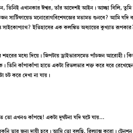
লতেন, তিনিই এখানকার ঈশ্বর, তাঁর আদেশই আইন। আচ্ছা বিলি, তুমি
 একজন সার্টিফায়েড মনোরোগবিশেষজ্ঞের মতামত শুনবে? আমি যদি 
 সাইকোপ্যাথ? ইতিহাসের এক কলঙ্কিত অধ্যায়ের কুখ্যাত রূপকার
়ার শহরের মধ্যে দিয়ে। জিপটায় ড্রাইভারসমেত পাঁচজন আরোহী। কিন
টিকে। তিনি কাঁপাকাঁপা হাতে একটা রিভলভার শক্ত করে ধরে রেখেছেন
রটা চট করে দেখা না যায়।
তো এখনও কাঁপছে! একটা দুর্ঘটনা যদি ঘটে যায়…
 বুকনি তার জন্য দায়ী হবে। আমি তো বলছি, রিল্যাক্স করো। টেনশ