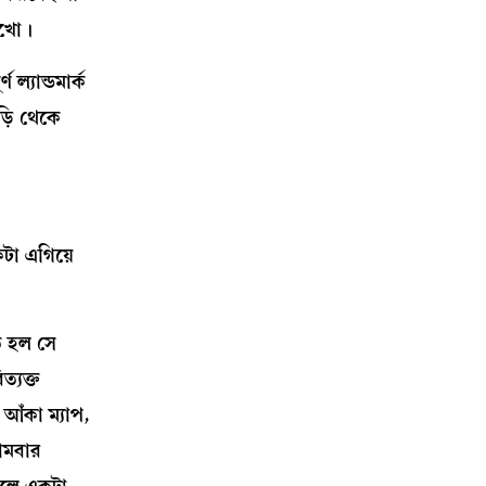
াখো।
ল্যান্ডমার্ক
ড়ি থেকে
কটা এগিয়ে
ত হল সে
্যক্ত
 আঁকা ম্যাপ,
নামবার