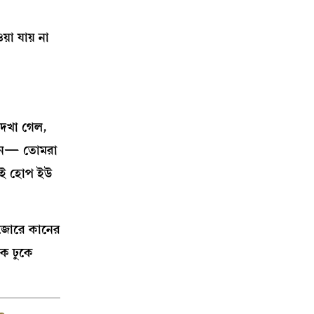
া যায় না
 দেখা গেল,
ললেন— তোমরা
 আই হোপ ইউ
 জোরে কানের
কে ঢুকে