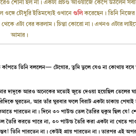
 গল্প এবারেও শোনা হল না। একটা প্রচণ্ড আওয়াজে কেঁপে উঠলেন স
লে ওঙ্গে চৌধুরি ইতিমধ্যেই ওখানে
গুলি
করেছেন। তিনি নিজের প
থেকে এটা বের করলাম। চিন্তা কোরো না। এখনও এটার লাইস
আমার।
তে কাঁপতে তিনি বললেন— টেগোর, তুমি ভুলে যেও না কোথায় বসে
 আমার দাদুকে আরও অনেকের মতোই জুতে দেওয়া হয়েছিল তেলের ঘ
দিকে ঘুরতেন, আর তাঁর ঘুরবার ফলে বিরাট একটা চাকায় পেষাই
কমাতে পারতেন না। দিনে ৩০ পাউন্ড তেল তৈরির হুকুম ছিল যে! 
 তেল তৈরি করতে পারে না, ৩০ পাউন্ড তৈরি করা একটা না খেতে পা
রে সম্ভব! তিনি পারতেন না। কেউই প্রায় পারতেন না। তারপর এই অপর