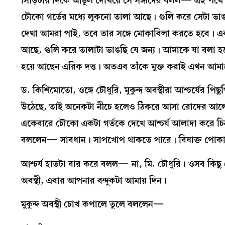
সিঁড়িটার দিকে আঙুল দেখিয়ে সে সঙ্গীদের বলল— এই পথে
চৌকো গর্তের মধ্যে লুকনো তালা আছে। গুলি করে সেটা ভা
দেখা আমরা পাই, তবে তার সঙ্গে মোকাবিলা করতে হবে। একম
আছে, গুলি করে তালাটা ভাঙছি যে জন্য। আমাকে যা বলা হয়
হয়ে আছেন এরিক দত্ত। অতএব তাঁকে মুক্ত করাই এখন আমা
ড. কিশিমোতো, ওঙ্গে চৌধুরি, মুকুন্দ অবস্থীরা আশ্চর্যের 
উঠেছে, তাই অনেকটা নীচে হলেও ঠিকরে আসা রোদের আলোয় 
একেবারে চৌকো একটা গর্তকে দেখে আশ্চর্য আলাদা করে চিনত
বললেন— সাবধান। সাপখোপ থাকতে পারে। বিষাক্ত পোক
আশ্চর্য হাতটা বার করে বলল— না, মি. চৌধুরি। ওসব কিছু
অবস্থী, এবার আপনার বন্দুকটা আমায় দিন।
মুকুন্দ অবস্থী চোখ কপালে তুলে বললেন—