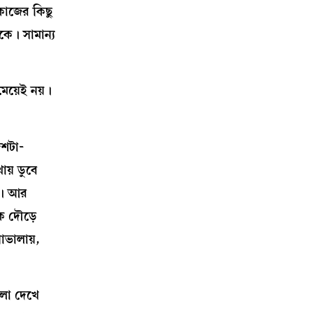
কাজের কিছু
কে। সামান্য
েয়েই নয়।
দশটা-
ায় ডুবে
া। আর
ে দৌড়ে
ভালায়,
ুলো দেখে