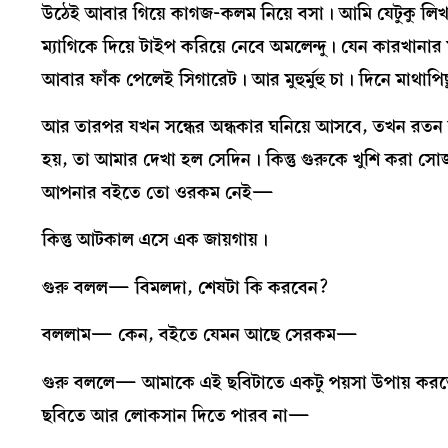
উঠেই আবার গিয়ে কাগজ-কলম নিয়ে বসা। আমি যেটুকু লিখছ
ম্যাগিকে দিয়ে টাইপ করিয়ে নেবে অমলেন্দু। যেন কারখানা
আবার ফাঁক পেলেই সিগারেট। আর মুহুর্মুহু চা। দিনে মাথ
আর তারপর যখন সন্ধের অন্ধকার ঘনিয়ে আসবে, তখন রতন নি
হয়, তা আমার দেখা হল সেদিন। কিন্তু গুরুকে খুশি করা 
আপনার বইতে তো ওরকম নেই—
কিন্তু আটকাল এসে এক জায়গায়।
গুরু বলল— বিমলদা, শেষটা কি করবেন?
বললাম— কেন, বইতে যেমন আছে সেরকম—
গুরু বললে— আমাকে এই ছবিটাতে একটু পয়সা উপায় করতে
ছবিতে আর লোকসান দিতে পারব না—