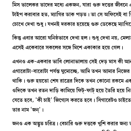
মিস ভালেকর তাদের মধ্যে একজন, যারা গুরু দত্তের জীবন
টাইপ করাবার হত, ম্যাগির ডাক পড়ত। তা সে অফিসেই বা কি
চোখে দেখা শুধু। যখনই দরকার হয়েছে গুরু ডেকেছে ম্যাগি
কিন্তু এবার আরো ঘনিষ্ঠভাবে দেখা হল। শুধু দেখা নয়, মেল
এসেই একেবারে সকলের সঙ্গে মিশে একাকার হয়ে গেল।
এখনও এক-একবার ভাবি লোনাভালায় সেই দেড় মাস কী আনন
এগারোটা-বারোটা পর্যন্ত ঘুমোচ্ছে, আমি তখন আমার নিজের ঘ
থাকি। গুরু হয়তো শেষ রাত্রের দিকে তখন কোনো রকমে এক
ওদিকে তখন রতন দাড়ি কামিয়ে ফিট্‌-ফাট্‌ হয়ে তৈরি হয
যেতে হবে, ‘কী চাই’ জিগ্যেস করতে হবে। সিগারেটও চা
তার নাম ‘জন্‌’।
জনও এক অদ্ভুত চরিত্র। বেচারি গুরু দত্তকে খুশি করার জন্য