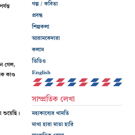
গল্প / কবিতা
্যন্ত
প্রবন্ধ
শিল্পকলা
আরামকেদারা
কলাম
ভিডিও
খন গেল,
English
ক কাণ্ড
সাম্প্রতিক লেখা
 শুয়েছি।
মহাকাব্যের খামতি
মাথা হারা মাতা হারি