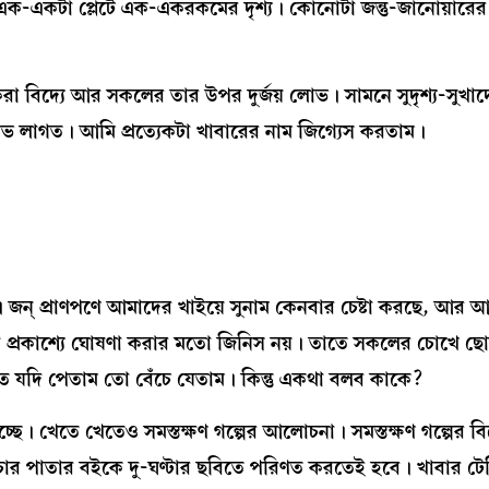
এক-একটা প্লেটে এক-একরকমের দৃশ্য। কোনোটা জন্তু-জানোয়ারে
া বিদ্যে আর সকলের তার উপর দুর্জয় লোভ। সামনে সুদৃশ্য-সুখাদ্য
লোভ লাগত। আমি প্রত্যেকটা খাবারের নাম জিগ্যেস করতাম।
ন্‌ প্রাণপণে আমাদের খাইয়ে সুনাম কেনবার চেষ্টা করছে, আর আমি
র কথা প্রকাশ্যে ঘোষণা করার মতো জিনিস নয়। তাতে সকলের চোখে ছ
 যদি পেতাম তো বেঁচে যেতাম। কিন্তু একথা বলব কাকে?
চ্ছে। খেতে খেতেও সমস্তক্ষণ গল্পের আলোচনা। সমস্তক্ষণ গল্পের বি
চার পাতার বইকে দু-ঘণ্টার ছবিতে পরিণত করতেই হবে। খাবার ট