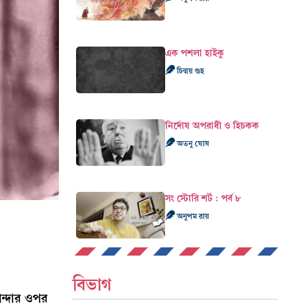
এক পশলা হাইকু
চিন্ময় গুহ
নির্দোষ অপরাধী ও হিচকক
অতনু ঘোষ
সং স্টোরি শর্ট : পর্ব ৮
অনুপম রায়
বিভাগ
ন্দার ওপর