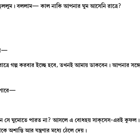
 তুললুম। বললাম— কাল নাকি আপনার ঘুম আসেনি রাত্রে?
 না—
ে গল্প করবার ইচ্ছে হবে, তখনই আমায় ডাকবেন। আপনার সঙ্গে
ে পারে—
ন সে ঘুমোতে পারত না? আসলে এ বোধহয় সাক্‌সেস-এরই কুফল। 
াকে অশান্তি আর যন্ত্রণার মধ্যে ঠেলে দেয়।