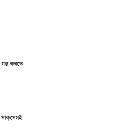
 গল্প করতে
সাক্‌সেসই