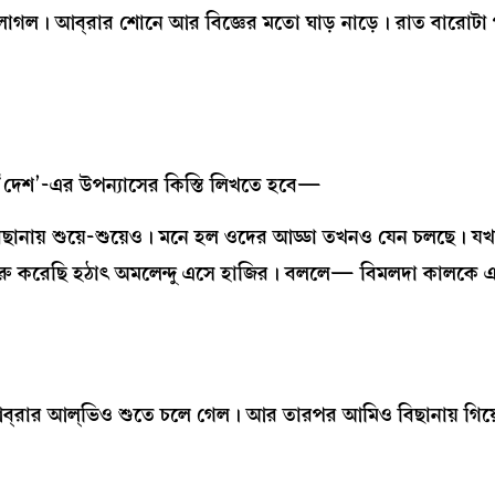
 লাগল। আব্‌রার শোনে আর বিজ্ঞের মতো ঘাড় নাড়ে। রাত বারোটা পর
শ’-এর উপন্যাসের কিস্তি লিখতে হবে—
বিছানায় শুয়ে-শুয়েও। মনে হল ওদের আড্ডা তখনও যেন চলছে। য
ুরু করেছি হঠাৎ অমলেন্দু এসে হাজির। বললে— বিমলদা কালকে এ
রার আল্‌ভিও শুতে চলে গেল। আর তারপর আমিও বিছানায় গিয়ে