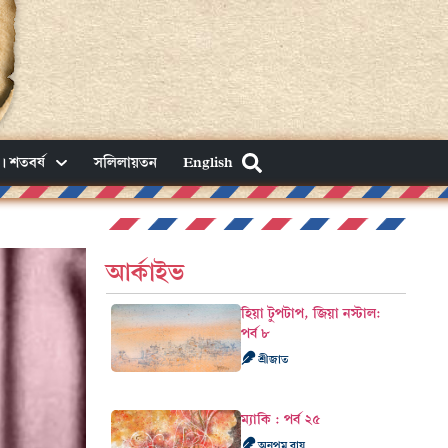
। শতবর্ষ
সলিলায়তন
English
আর্কাইভ
হিয়া টুপটাপ, জিয়া নস্টাল:
পর্ব ৮
শ্রীজাত
ম্যাকি : পর্ব ২৫
অনুপম রায়