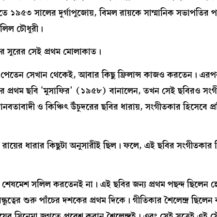
তে ১৯৫৩ সালের দুর্গাপুজোয়, বিমল রায়কে সাম্মানিক সভাপতির প
লিল চৌধুরী।
 তার সুরের সেই প্রথম মোলাকাত।
তন পেতেন সেখান থেকেই, আবার কিছু ফ্রিলান্স কাজও করতেন। এর
ন তাঁর প্রথম ছবি ‘মুসাফির’ (১৯৫৮) বানালেন, তখন সেই ছবিরও সং
নবতাবাদী ও কিঞ্চিৎ উঁচুদরের ছবির ধারায়, সংগীতকার হিসেবে প্রত
মল রায়ের ধারার কিছুটা অনুসারীই ছিল। ফলে, এই ছবির সংগীতকার 
েষমেশ সলিল করতেনই না। এই ছবির জন্য প্রথম পছন্দ ছিলেন হে
ই বন্ধুত্বের শুরু পাঁচের দশকের প্রথম দিকে। গীতিকার শৈলেন্দ্র ছিলেন ব
ইয়ের সিনেমা জগতে প্রবেশ করান শৈলেন্দ্রই। এবং সেই সূত্রেই এই সৌ