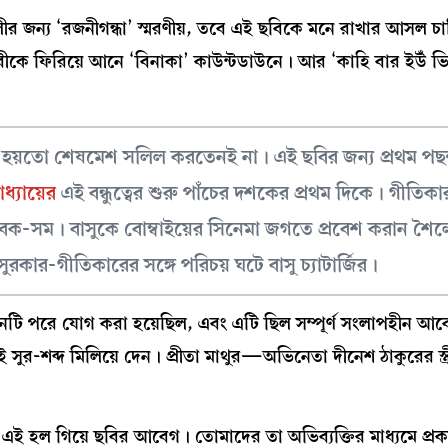
লীর জন্য ‘রজনীগন্ধা’ স্মরণীয়, তবে এই ছবিকে মনে রাখার আসল চ
রীকে ফিরিয়ে আনে ‘বিনাকা’ কাউন্টডাউনে। আর ‘কাহি বার ইউঁ ভি দ
হয়তো শেষমেশ সলিল করতেনই না। এই ছবির জন্য প্রথম পছন
ধ্যায়ের
এই বন্ধুত্বের শুরু পাঁচের দশকের প্রথম দিকে। গীতিকার 
ভিভাবক-সম। বাসুকে বোম্বাইয়ের সিনেমা জগতে প্রবেশ করান শৈলে
সুরকার-গীতিকারের সঙ্গে পরিচয় ঘটে বাসু চ্যাটার্জির।
ানটি পরে যোগ করা হয়েছিল, এবং এটি ছিল সম্পূর্ণ সংলাপহীন আব
সুর-শব্দ মিলিয়ে দেন। প্রীতা মাথুর—অভিনেতা দীনেশ ঠাকুরের স্ত
ি, ‘এই হল গিয়ে ছবির আবেগ। তোমাদের তা অভিব্যক্তির মাধ্যমে প্