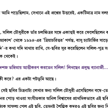
 আমি পড়েছিলাম, সেখানে এই প্রশ্নের উত্তরেই, একটিমাত্র নাম ব
 সলিল চৌধুরীকে তাঁর চলচ্চিত্রর সঙ্গে একাত্মই করে ফেলেছিলেন বাসু
’ থেকে ১৯৯৪-এর ‘ত্রিয়াচরিত্তর’ পর্যন্ত, বাসু চ্যাটার্জির সাড়
র কথা যদি মাথায় রাখি, যে-ছবির সুর করেছিলেন সলিল-পুত্র সঞ্
জিক থেকেই।
েশজ ভঙ্গিমায় আত্তীকরণ করতেন সলিল! লিখছেন প্রবুদ্ধ ব্যানার্জী…
 হল কী করে? এর একটা পটভূমি আছে।
 সেই ছবির চিত্রনাট্য লেখার জন্য সলিল চৌধুরী এসেছিলেন বম্বে-ত
দিনের পোড় খাওয়া সংগীতকার অনিল বিশ্বাসের প্রাথমিকভাবে এই ছ
িক সাফল্য পেল এই ছবি, তেমনই শৈল্পিক কদরও এই ছবির জন্য বিন্