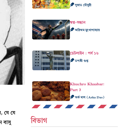
সুস্নাত চৌধুরী
স্বপ্ন-সন্ধান
অরিন্দম মুখোপাধ্যায়
ডেটলাইন : পর্ব ১৬
তপশ্রী গুপ্ত
Khuchro Khaabar:
Part 3
অর্ক দাশ (Arka Das)
ম, যে যে
বিভাগ
 বাসু