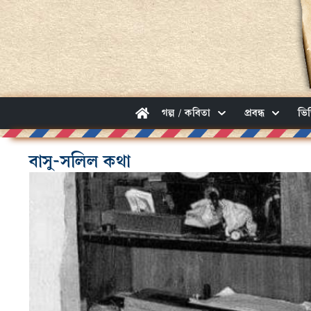
গল্প / কবিতা
প্রবন্ধ
ভি
বাসু-সলিল কথা