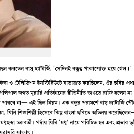
্থন করতেন বাসু চ্যাটার্জি, ‘সেদিনই বন্ধুত্ব পাকাপোক্ত হয়ে গেল।’
িল্ম ও টেলিভিশন ইনস্টিটিউটে যাতায়াত করছিলেন, ওঁর ছবির প্রধান
্রিন্সিপাল জগত মুরারি প্রতিষ্ঠানের রীতিনীতি ভাঙতে রাজি হলেন না
পারবে না— এই ছিল নিয়ম। এক বন্ধুর পরামর্শে বাসু চ্যাটার্জি পৌ
িকা, যিনি শিশুশিল্পী হিসেবে কিছু বাংলা ছবিতে অভিনয় করেছিলে
্দা চক্রবর্তী। পর্দায় যিনি ‘মধু’ নামে পরিচিত হন এবং প্রভার ভূ
 সরাসরি সাক্ষাৎ।