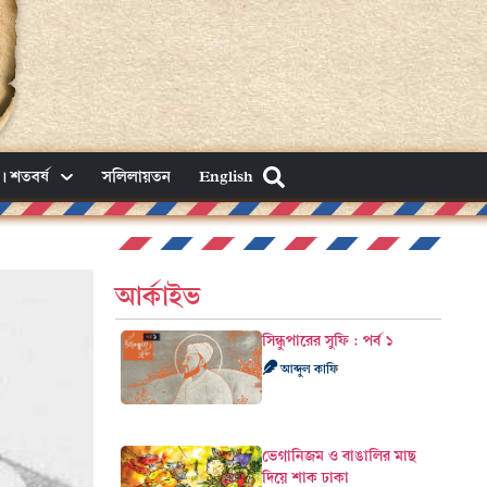
। শতবর্ষ
সলিলায়তন
English
আর্কাইভ
সিন্ধুপারের সুফি : পর্ব ১
আব্দুল কাফি
ভেগানিজম ও বাঙালির মাছ
দিয়ে শাক ঢাকা