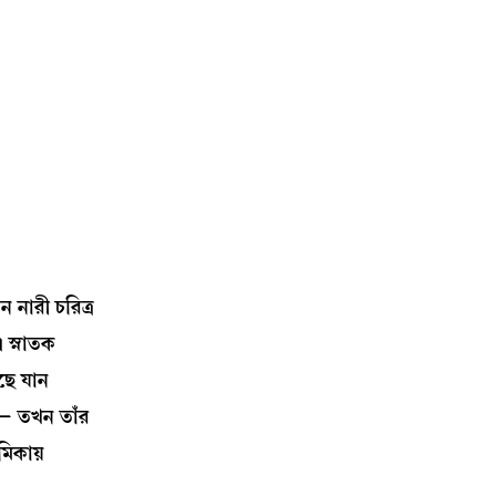
 নারী চরিত্র
। স্নাতক
ঁছে যান
ন— তখন তাঁর
মিকায়