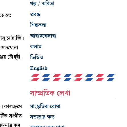
গল্প / কবিতা
প্রবন্ধ
লতে হত
শিল্পকলা
আরামকেদারা
 চ্যাটার্জি।
কলাম
ে সাতখানা
জয় চৌধুরী,
ভিডিও
English
সাম্প্রতিক লেখা
ে। কালক্রমে
সাংস্কৃতিক বোমা
বিটির সংগীত
সভ্যতার ক্ষত
দুমাত্র কম