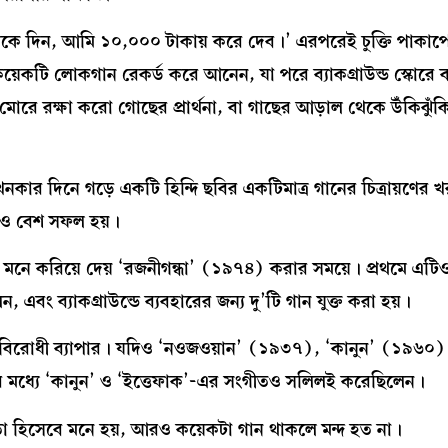
মাকে দিন, আমি ১০,০০০ টাকায় করে দেব।’ এরপরেই চুক্তি পাকাপো
়েকটি লোকগান রেকর্ড করে আনেন, যা পরে ব্যাকগ্রাউন্ড স্কোরে ব
মোরে রক্ষা করো গোছের প্রার্থনা, বা গাছের আড়াল থেকে উঁকিঝুঁক
কার দিনে গড়ে একটি হিন্দি ছবির একটিমাত্র গানের চিত্রায়ণের 
বেও বেশ সফল হয়।
া মনে করিয়ে দেয় ‘রজনীগন্ধা’ (১৯৭৪) করার সময়ে। প্রথমে এটি
এবং ব্যাকগ্রাউন্ডে ব্যবহারের জন্য দু’টি গান যুক্ত করা হয়।
ধর্মবিরোধী ব্যাপার। যদিও ‘নওজওয়ান’ (১৯৩৭), ‘কানুন’ (১৯৬০)
এর মধ্যে ‘কানুন’ ও ‘ইত্তেফাক’-এর সংগীতও সলিলই করেছিলেন।
া হিসেবে মনে হয়, আরও কয়েকটা গান থাকলে মন্দ হত না।