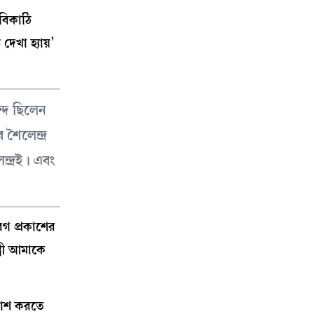
াবিকাঠি
েখা হ্যায়’
্দ ছিলেন
শৈলেন্দ্র
ন্দ্রই। এবং
েগ প্রকাশের
্রী আমাকে
রকাশ করতে