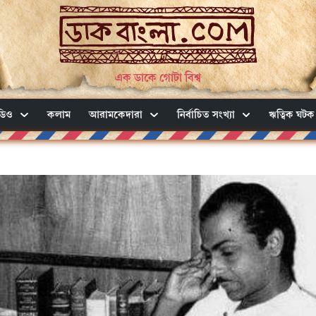
এক ডাকে গোটা বিশ্ব
ডিও
কলাম
আরামকেদারা
নির্বাচিত সংখ্যা
ঋত্বিক ঘটক