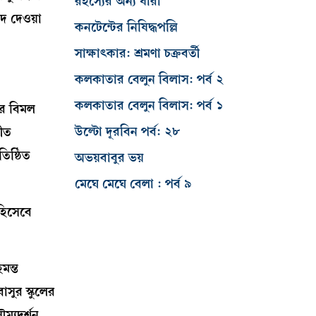
রহস্যের অন্য ধারা
দ দেওয়া
কনটেন্টের নিষিদ্ধপল্লি
সাক্ষাৎকার: শ্রমণা চক্রবর্তী
কলকাতার বেলুন বিলাস: পর্ব ২
কলকাতার বেলুন বিলাস: পর্ব ১
পর বিমল
উল্টো দূরবিন পর্ব: ২৮
গীত
িষ্ঠিত
অভয়বাবুর ভয়
মেঘে মেঘে বেলা : পর্ব ৯
হিসেবে
মন্ত
াসুর স্কুলের
ম্যদর্শন