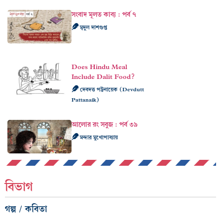
সংবাদ মূলত কাব্য : পর্ব ৭
মৃদুল দাশগুপ্ত
Does Hindu Meal
Include Dalit Food?
দেবদত্ত পট্টনায়েক (Devdutt
Pattanaik)
আলোর রং সবুজ : পর্ব ৩৯
মন্দার মুখোপাধ্যায়
বিভাগ
গল্প / কবিতা