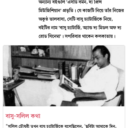
অন্যান্য বইগুলি 'এসডি বর্মন, দ্য প্রিন্স
মিউজিশিয়ান' প্রভৃতি। যে কাজটি নিয়ে তাঁর নিজের
অকুণ্ঠ ভালবাসা, সেটি বাসু চ্যাটার্জিকে নিয়ে,
বইটির নাম 'বাসু চ্যাটার্জি, অ্যান্ড দ্য মিডল অফ দ্য
রোড সিনেমা'। সপরিবার থাকেন কলকাতায়।
বাসু-সলিল কথা
“সলিল চৌধুরী তখন বাসু চ্যাটার্জিকে বলেছিলেন, ‘ছবিটা আমাকে দিন,