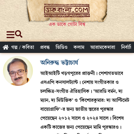
এক ডাকে গোটা বিশ্ব
গল্প / কবিতা
প্রবন্ধ
ভিডিও
কলাম
আরামকেদারা
নির্বাচ
অনিরুদ্ধ ভট্টাচার্য
আইআইটি খড়গপুরের প্রাক্তনী। পেশাগতভাবে
এসএপি কনসালট্যান্ট। নেশায় সংগীতকার ও
চলচ্চিত্র-সংগীত ঐতিহাসিক। 'আরডি বর্মন, দ্য
ম্যান, দ্য মিউজিক' ও 'কিশোরকুমার: দ্য আল্টিমেট
বায়োগ্রাফি'-র জন্য জাতীয় স্তরের পুরস্কার
পেয়েছেন ২০১২ সালে ও ২০২৪ সালে। বিশেষ
একটি কাজের জন্য পেয়েছেন মামি পুরস্কারও।