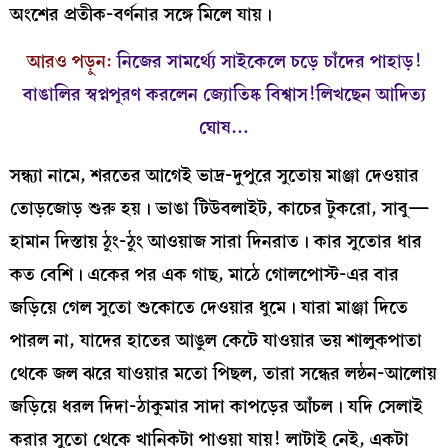
অংশের প্রতীক-বর্ণনার সঙ্গে মিলে যায়।
আরও পড়ুন:
নিজের সামর্থ্যে সাইকেলে চড়ে চাঁদের পাহাড়!
বাঙালির স্বপ্নপূরণ করলেন জ্যোতিষ্ক বিশ্বাস!লিখছেন আদিত্য
ঘোষ…
সন্ধ্যা নামে, শরতের আগেই ভাদ্র-দুপুরে সুতোয় মাঞ্জা দেওয়ার
তোড়জোড় শুরু হয়। ভাঙা টিউবলাইট, কাচের টুকরো, সাবু—
হামান দিস্তায় ঠুং-ঠুং আওয়াজ সারা দিনরাত। কার সুতোর ধার
কত বেশি। একের পর এক গাছ, মাঠে গোলপোস্ট-এর বার
জড়িয়ে গেল সুতো শুকোতে দেওয়ার ধুমে। যারা মাঞ্জা দিতে
পারল না, যাদের হাতের আঙুল কেটে যাওয়ার ভয় শালুকপাতা
থেকে জল ঝরে যাওয়ার মতো পিছল, তারা সন্ধের লন্ঠন-আলোয়
জড়িয়ে ধরল দিদা-ঠাকুমার সাদা কাপড়ের আঁচল। যদি সেলাই
করার সুতো থেকে খানিকটা পাওয়া যায়! লাটাই নেই, একটা