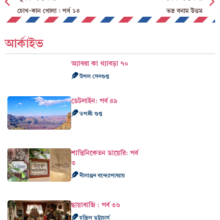
চোখ-কান খোলা : পর্ব ১৪
ভদ্র বনাম উত্তম
আর্কাইভ
অ্যাবরা কা থ্যাবড়া ৭০
উপল সেনগুপ্ত
ডেটলাইন: পর্ব ৪৯
তপশ্রী গুপ্ত
শান্তিনিকেতন ডায়েরি: পর্ব
৩
নীলাঞ্জন বন্দ্যোপাধ্যায়
ছায়াবাজি : পর্ব ৩৬
চন্দ্রিল ভট্টাচার্য