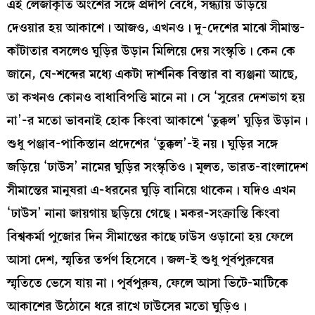
এই লেজাকৃতি অংশের সঙ্গে প্রদীপ বেঁধে, সন্ধ্যায় উড়িয়ে
দেওয়ার হয় আকাশে। আজও, এখনও। দু-দেশের মাঝে সীমান্ত-
কাঁটাতার বসলেও ঘুড়ির উড়ান মিলিয়ে দেয় সংস্কৃতি। কেন কে
জানে, যে-শব্দের মধ্যে একটা দার্শনিক বিস্তার বা ব্যঞ্জনা আছে,
তা কখনও কোনও বাধাবিপত্তি মানে না। সে ‘সুরের দেশভাগ হয়
না’-র মতো ভাবনাই হোক কিংবা আকাশে ‘তুক্কল’ ঘুড়ির উড়ান।
শুধু পঞ্জাব-পাকিস্তান প্রদেশের ‘তুক্কল’-ই নয়। ঘুড়ির সঙ্গে
জড়িয়ে ‘ঢাউস’ নামের ঘুড়ির সংস্কৃতিও। মূলত, ভারত-বাংলাদেশ
সীমান্তের মানুষরা এ-ধরনের ঘুড়ি বানিয়ে থাকেন। যদিও এখন
‘ঢাউস’ নানা জায়গায় ছড়িয়ে গেছে। মকর-সংক্রান্তি কিংবা
বিশ্বকর্মা পুজোর দিন সীমান্তের কাছে ঢাউস ওড়ানো হয় ফেলে
আসা দেশ, স্মৃতির তর্পণ হিসেবে। জল-ই শুধু পূর্বপুরুষের
স্মৃতিতে ভেসে যায় না। পূর্বপুরুষ, ফেলে আসা ভিটে-মাটিকে
আকাশের উঠোনে ধরে রাখে ঢাউসের মতো ঘুড়িও।