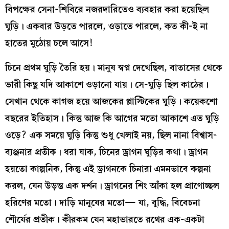
বিপক্ষের সেনা-শিবিরে নজরদারিতেও ব্যবহার করা হয়েছিল
ঘুড়ি। একবার উড়তে পারলে, ওড়াতে পারলে, কত কী-ই না
হাতের মুঠোয় চলে আসে!
চিনে প্রথম ঘুড়ি তৈরি হয়। মানুষ স্বপ্ন দেখেছিল, বাতাসের থেকে
ভারী কিছু যদি আকাশে ওড়ানো যায়। সে-ঘুড়ি ছিল কাঠের।
সেখান থেকে কাগজ হয়ে আজকের প্লাস্টিকের ঘুড়ি। কয়েকশো
বছরের ইতিহাস। কিন্তু আজ কি আগের মতো আকাশে এত ঘুড়ি
ওড়ে? এক সময়ে ঘুড়ি কিন্তু শুধু খেলাই নয়, ছিল নানা বিশ্বাস-
ব্যঞ্জনার প্রতীক। ধরা যাক, চিনের ড্রাগন ঘুড়ির কথা। ড্রাগন
হয়তো কাল্পনিক, কিন্তু এই ড্রাগনকে চিনারা এমনভাবে কল্পনা
করল, যেন উড়ন্ত এক দর্শন। ড্রাগনের শিং আঁকা হল প্রাণোচ্ছল
হরিণের মতো। দাড়ি মানুষের মতো— যা, বুদ্ধি, বিবেচনা
শৌর্যের প্রতীক। কীরকম যেন মহাভারতে রথের এক-একটা