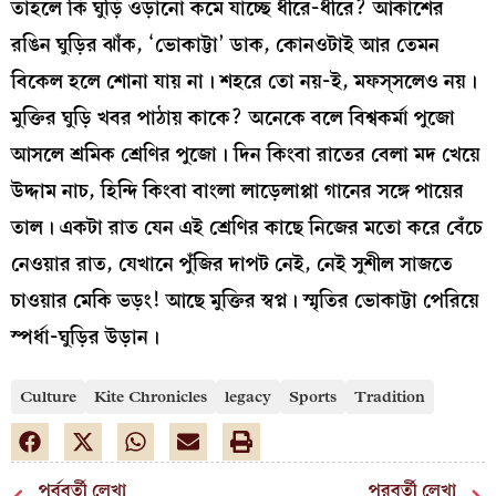
তাহলে কি ঘুড়ি ওড়ানো কমে যাচ্ছে ধীরে-ধীরে? আকাশের
রঙিন ঘুড়ির ঝাঁক, ‘ভোকাট্টা’ ডাক, কোনওটাই আর তেমন
বিকেল হলে শোনা যায় না। শহরে তো নয়-ই, মফস্‌সলেও নয়।
মুক্তির ঘুড়ি খবর পাঠায় কাকে? অনেকে বলে বিশ্বকর্মা পুজো
আসলে শ্রমিক শ্রেণির পুজো। দিন কিংবা রাতের বেলা মদ খেয়ে
উদ্দাম নাচ, হিন্দি কিংবা বাংলা লাড়েলাপ্পা গানের সঙ্গে পায়ের
তাল। একটা রাত যেন এই শ্রেণির কাছে নিজের মতো করে বেঁচে
নেওয়ার রাত, যেখানে পুঁজির দাপট নেই, নেই সুশীল সাজতে
চাওয়ার মেকি ভড়ং! আছে মুক্তির স্বপ্ন। স্মৃতির ভোকাট্টা পেরিয়ে
স্পর্ধা-ঘুড়ির উড়ান।
Culture
Kite Chronicles
legacy
Sports
Tradition
পূর্ববর্তী লেখা
পরবর্তী লেখা