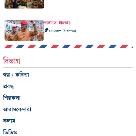
স্বাধীনতা হীনতায়…
দোয়েলপাখি দাশগুপ্ত
বিভাগ
গল্প / কবিতা
প্রবন্ধ
শিল্পকলা
আরামকেদারা
কলাম
ভিডিও