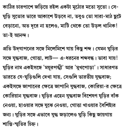
কাঠির চারপাশে জড়িয়ে রইল একটা মুঠোর মতো সুতো। সে-
ঘুড়ি সুতোর ভারে আকাশে উড়বে না, তবুও তো সারা-মাঠ ছুটে
বেড়ানো, অত দূরে না হলেও, মাটি থেকে তো উড়ল খানিক!
তা-ই আনন্দ।
প্রতি উদ্‌যাপনের সঙ্গে মিলেমিশে যায় কিছু শব্দ। যেমন ঘুড়ির
সঙ্গে যুদ্ধবাজ, গোত্তা, লাট— এ-ধরনের শব্দবন্ধ। ভাবা যায়!
ঘুড়ির নাম একইসঙ্গে ‘ময়ূরপঙ্খী’ আর ‘মুখপোড়া’। সাধারণত
ভারতে যে-ঘুড়িগুলি দেখা যায়, সেগুলি ভারতীয় যুদ্ধবাজ;
একইসঙ্গে জাপানের ক্ষেত্রে জাপানি যুদ্ধবাজ, কোরিয়া-র ক্ষেত্রে
কোরিয়ান যুদ্ধবাজ। ঘুড়ির এহেন যুদ্ধবাজ বিশেষণ ঘুড়ির বাঁক
নেওয়া, হাওয়ার সঙ্গে যুঝে নেওয়া, গোত্তা খাওয়ার বৈশিষ্ট্যর
জন্য। ঘুড়ির সঙ্গে এভাবে যুদ্ধ জড়ালেও ঘুড়ি কিছু জায়গায়
শান্তি-স্মৃতির চিহ্ন।