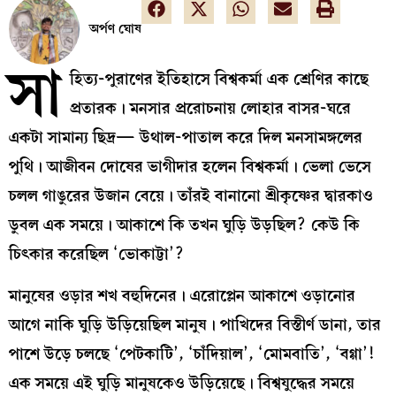
অর্পণ ঘোষ
সা
হিত্য-পুরাণের ইতিহাসে বিশ্বকর্মা এক শ্রেণির কাছে
প্রতারক। মনসার প্ররোচনায় লোহার বাসর-ঘরে
একটা সামান্য ছিদ্র— উথাল-পাতাল করে দিল মনসামঙ্গলের
পুথি। আজীবন দোষের ভাগীদার হলেন বিশ্বকর্মা। ভেলা ভেসে
চলল গাঙুরের উজান বেয়ে। তাঁরই বানানো শ্রীকৃষ্ণের দ্বারকাও
ডুবল এক সময়ে। আকাশে কি তখন ঘুড়ি উড়ছিল? কেউ কি
চিৎকার করেছিল ‘ভোকাট্টা’?
মানুষের ওড়ার শখ বহুদিনের। এরোপ্লেন আকাশে ওড়ানোর
আগে নাকি ঘুড়ি উড়িয়েছিল মানুষ। পাখিদের বিস্তীর্ণ ডানা, তার
পাশে উড়ে চলছে ‘পেটকাটি’, ‘চাঁদিয়াল’, ‘মোমবাতি’, ‘বগ্গা’!
এক সময়ে এই ঘুড়ি মানুষকেও উড়িয়েছে। বিশ্বযুদ্ধের সময়ে