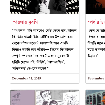
স্পয়লার মুরগি
স্পর্ধার 
‘‘স্পয়লার’ যদি আদপেও কেউ জেনে যান, তাহলে
‘কেন কে জানে
কি তিনি সত্যিই ‘সিনেমাটি’র রস উপভোগ করা
বিস্তার বা ব
থেকে বঞ্চিত হবেন? পাশাপাশি আর-একটি
বিপত্তি মানে
বিষয়ও জরুরি হয়ে দাঁড়ায়— সিনেমা কি তাহলে
মতো ভাবনাই 
সম্পূর্ণ ‘স্পয়লার’ কেন্দ্রিক? এবং মানুষ গোটা
উড়ান।’
ছবিটি দেখেন ওই ‘নির্দিষ্ট’, ‘অপ্রত্যাশিত’,
‘বাঁকবদল’ দেখবেন বলেই?’
December 12, 2025
September 