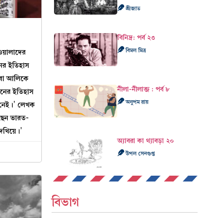
শ্রীজাত
বিনিদ্র: পর্ব ২৩
বিমল মিত্র
য়ালাদের
নের ইতিহাস
জতবা আলিকে
নীলা-নীলাব্জ : পর্ব ৮
ানের ইতিহাস
অনুপম রায়
 নেই।’ লেখক
রেছেন ভারত-
েখিয়ে।’
অ্যাবরা কা থ্যাবড়া ২০
উপল সেনগুপ্ত
বিভাগ