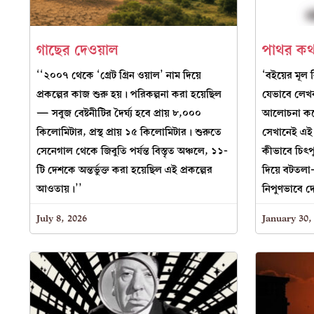
গাছের দেওয়াল
পাথর কথ
‘‘২০০৭ থেকে ‘গ্রেট গ্রিন ওয়াল’ নাম দিয়ে
‘বইয়ের মূল 
প্রকল্পের কাজ শুরু হয়। পরিকল্পনা করা হয়েছিল
যেভাবে লেখ
— সবুজ বেষ্টনীটির দৈর্ঘ্য হবে প্রায় ৮,০০০
আলোচনা করে 
কিলোমিটার, প্রস্থ প্রায় ১৫ কিলোমিটার। শুরুতে
সেখানেই এই ক
সেনেগাল থেকে জিবুতি পর্যন্ত বিস্তৃত অঞ্চলে, ১১-
কীভাবে চিৎপু
টি দেশকে অন্তর্ভুক্ত করা হয়েছিল এই প্রকল্পের
দিয়ে বটতলা-
আওতায়।’’
নিপুণভাবে দ
July 8, 2026
January 30,