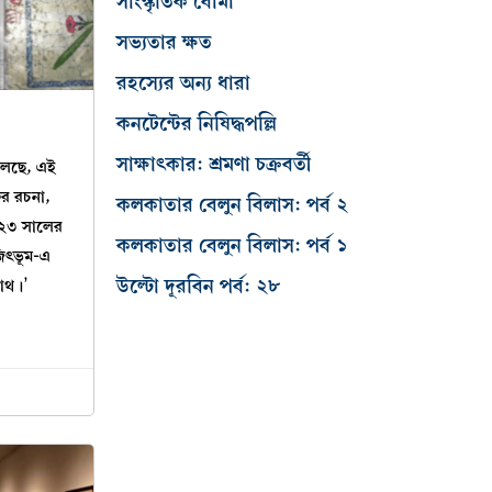
সাংস্কৃতিক বোমা
সভ্যতার ক্ষত
রহস্যের অন্য ধারা
কনটেন্টের নিষিদ্ধপল্লি
সাক্ষাৎকার: শ্রমণা চক্রবর্তী
চলছে, এই
ির রচনা,
কলকাতার বেলুন বিলাস: পর্ব ২
৩২৩ সালের
কলকাতার বেলুন বিলাস: পর্ব ১
িৎভূম-এ
উল্টো দূরবিন পর্ব: ২৮
নাথ।’