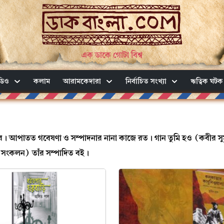
এক ডাকে গোটা বিশ্ব
ডিও
কলাম
আরামকেদারা
নির্বাচিত সংখ্যা
ঋত্বিক ঘটক
োত্তর। আপাতত গবেষণা ও সম্পাদনার নানা কাজে রত। গান তুমি হও (কবীর স
 সংকলন) তাঁর সম্পাদিত বই।