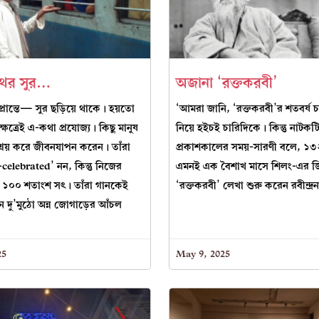
ের সুর…
অজানা ‘রক্তকরবী’
রান্তে— সুর ছড়িয়ে থাকে। হয়তো
‘আমরা জানি, ‘রক্তকরবী’র শতবর্ষ 
ক্ষেত্রেই এ-কথা প্রযোজ্য। কিছু মানুষ
নিয়ে হইচই চারিদিকে। কিন্তু নাটকট
্রয় করে জীবনযাপন করেন। তাঁরা
প্রকাশকালের সময়-সারণী বলে, ১
celebrated’ নন, কিন্তু নিজের
এমনই এক বৈশাখ মাসে শিলং-এর জ
 ১০০ শতাংশ সৎ। তাঁরা গানকেই
‘রক্তকরবী’ লেখা শুরু করেন রবীন্দ্র
ন দু’মুঠো অন্ন জোগাড়ের আঁচল
25
May 9, 2025