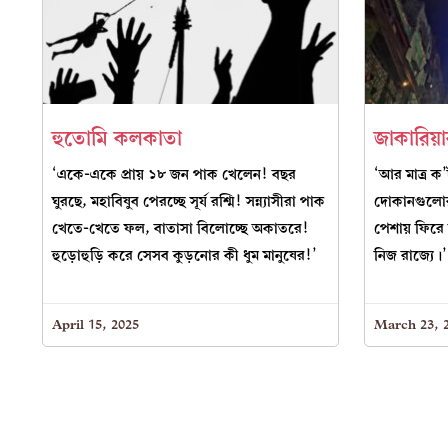
হুতোমি কলকাতা
জাকারিয়া
‘একে-একে প্রায় ১৮ জন পাক খেলেন! বছর
‘আর মাত্র ক’
ঘুরছে, মহাবিষুব পেরচ্ছে সূর্য রশ্মি! সন্ন্যাসীরা পাক
দোকানগুলোর
খেতে-খেতে ফল, বাতাসা বিলোচ্ছে অকাতরে!
পেশায় ফিরে 
হুড়োহুড়ি করে সেসব কুড়নোর কী ধুম মানুষের!’
নিজ রাজ্যে।’
April 15, 2025
March 23, 