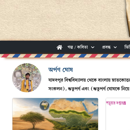
গল্প / কবিতা
প্রবন্ধ
ভি
অর্পণ ঘোষ
যাদবপুর বিশ্ববিদ্যালয় থেকে বাংলায় স্নাতক
সংকলন), ঋতুপর্ণ এবং (ঋতুপর্ণ ঘোষকে নিয়ে