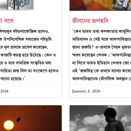
া বলে
জীবনের জলছবি
বিষয়মুখ বটতলাকেন্দ্রিক হলেও,
‘কেন ভারত তথা কলকাতায় কাবুলিও
ক ঔপনিবেশিক সমাজের পটভূমি
অভিবাসন ও সেই সঙ্গে আফগানিস্তা
মূল প্রসঙ্গে প্রবেশ করেছেন,
জানা জরুরি? এ-প্রসঙ্গে সৈয়দ মু
াজটি স্বতন্ত্র হয়ে উঠেছে। কেন ও
স্মরণ করেছেন লেখক। ‘আফগানিস্ত
র ও তার সামগ্রিক সংস্কৃতির মধ্য
না লিখে ভারত ইতিহাস লেখার জো
সাহিত্য জন্ম নিল তা সংক্ষেপে হলেও
এই ‘জরুরিত্ব’কে প্রথমে ব্যাখ্যা ক
েখানো হয়েছে।’
আফগানিস্তানের ভৌগলিক অবস্থান দ
 2026
January 3, 2026