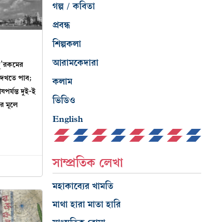
গল্প / কবিতা
প্রবন্ধ
শিল্পকলা
আরামকেদারা
দু’রকমের
দেখতে পাব;
কলাম
র্যন্ত দুই-ই
ভিডিও
যার মূলে
English
সাম্প্রতিক লেখা
মহাকাব্যের খামতি
মাথা হারা মাতা হারি