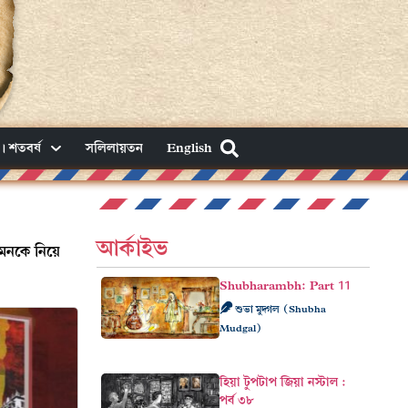
। শতবর্ষ
সলিলায়তন
English
আর্কাইভ
ুমনকে নিয়ে
Shubharambh: Part 11
শুভা মুদ্গল (Shubha
Mudgal)
হিয়া টুপটাপ জিয়া নস্টাল :
পর্ব ৩৮