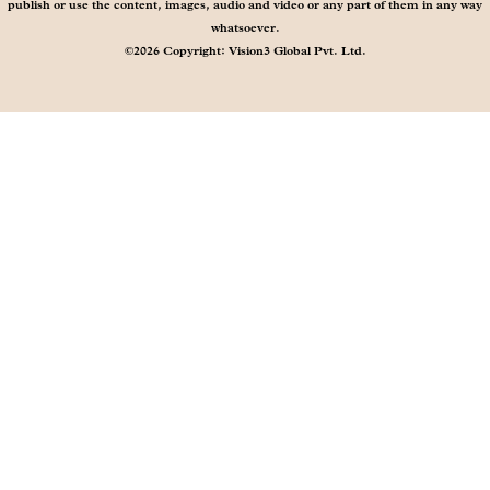
publish or use the content, images, audio and video or any part of them in any way
whatsoever.
©2026 Copyright: Vision3 Global Pvt. Ltd.