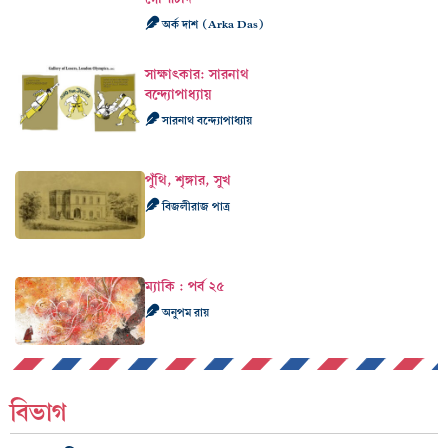
অর্ক দাশ (Arka Das)
সাক্ষাৎকার: সারনাথ
বন্দ্যোপাধ্যায়
সারনাথ বন্দ্যোপাধ্যায়
পুঁথি, শৃঙ্গার, সুখ
বিজলীরাজ পাত্র
ম্যাকি : পর্ব ২৫
অনুপম রায়
বিভাগ