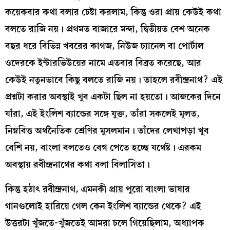
কয়েকবার কথা বলার চেষ্টা করলাম, কিন্তু ওরা প্রায় কেউই কথা
বলতে রাজি নয়। প্রথমত বাজারে মন্দা, দ্বিতীয়ত বেশ অনেক
বছর ধরে বিভিন্ন খবরের কাগজ, নিউজ চ্যানেল বা পোর্টাল
ওদেরকে ইন্টারভিউয়ের নামে এতবার বিব্রত করেছে, আর
কেউই নতুনভাবে কিছু বলতে রাজি নয়। তাহলে রবীন্দ্রনাথ? এই
প্রশ্নটা করার অবস্থাই খুব একটা ছিল না হয়তো। আজকের দিনে
যাঁরা, এই ইংলিশ ব্যান্ডের সঙ্গে যুক্ত, তাঁরা সকলেই মূলত,
নিম্নবিত্ত অর্থনৈতিক শ্রেণির মুসলমান। তাঁদের লেখাপড়া খুব
বেশি নয়, বাংলা বলতেও বেগ পেতে হচ্ছে যথেষ্ট। এরকম
অবস্থায় রবীন্দ্রনাথের কথা বলা বিলাসিতা।
কিন্তু হঠাৎ রবীন্দ্রনাথ, এমনকী প্রায় পুরো বাংলা ভাষার
গানগুলোই হারিয়ে গেল কেন ইংলিশ ব্যান্ডের থেকে? এই
উত্তরটা খুঁজতে-খুঁজতেই আমরা চলে গিয়েছিলাম, অধ্যাপক