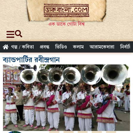
এক ডাকে গোটা বিশ্ব
গল্প / কবিতা
প্রবন্ধ
ভিডিও
কলাম
আরামকেদারা
নির্বাচ
ব্যান্ডপার্টির রবীন্দ্রগান