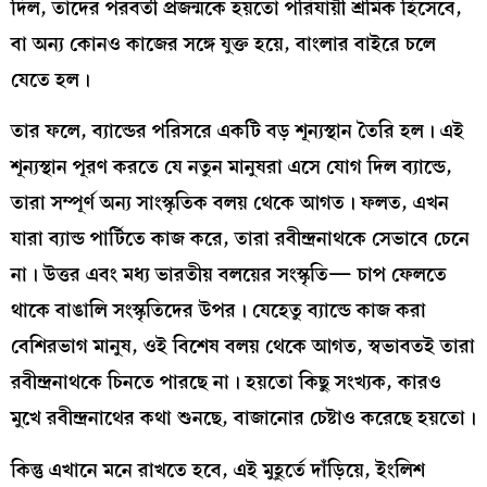
দিল, তাদের পরবর্তী প্রজন্মকে হয়তো পরিযায়ী শ্রমিক হিসেবে,
বা অন্য কোনও কাজের সঙ্গে যুক্ত হয়ে, বাংলার বাইরে চলে
যেতে হল।
তার ফলে, ব্যান্ডের পরিসরে একটি বড় শূন্যস্থান তৈরি হল। এই
শূন্যস্থান পূরণ করতে যে নতুন মানুষরা এসে যোগ দিল ব্যান্ডে,
তারা সম্পূর্ণ অন্য সাংস্কৃতিক বলয় থেকে আগত। ফলত, এখন
যারা ব্যান্ড পার্টিতে কাজ করে, তারা রবীন্দ্রনাথকে সেভাবে চেনে
না। উত্তর এবং মধ্য ভারতীয় বলয়ের সংস্কৃতি— চাপ ফেলতে
থাকে বাঙালি সংস্কৃতিদের উপর। যেহেতু ব্যান্ডে কাজ করা
বেশিরভাগ মানুষ, ওই বিশেষ বলয় থেকে আগত, স্বভাবতই তারা
রবীন্দ্রনাথকে চিনতে পারছে না। হয়তো কিছু সংখ্যক, কারও
মুখে রবীন্দ্রনাথের কথা শুনছে, বাজানোর চেষ্টাও করেছে হয়তো।
কিন্তু এখানে মনে রাখতে হবে, এই মুহূর্তে দাঁড়িয়ে, ইংলিশ