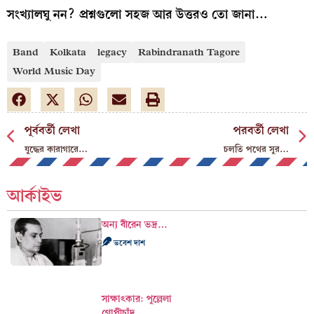
সংখ্যালঘু নন? প্রশ্নগুলো সহজ আর উত্তরও তো জানা…
Band
Kolkata
legacy
Rabindranath Tagore
World Music Day
পূর্ববর্তী লেখা
পরবর্তী লেখা
যুদ্ধের কারাগারে…
চলতি পথের সুর…
আর্কাইভ
অন্য বীরেন ভদ্র…
ভবেশ দাশ
সাক্ষাৎকার: পুল্লেলা
গোপীচাঁদ