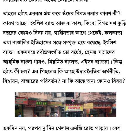
তাহলে হঠাৎ এরকম প্রশ্ন করে ওঁদের বিব্রত করার কারণ কী?
কারণ আছে। ইংলিশ ব্যান্ড আজ বা কাল, কিংবা বিগত দশ কুড়ি
বছরের কোনও বিষয় নয়, স্বাধীনতার আগে থেকেই, কলকাতা
তথা বাঙালির ইতিহাসের সঙ্গে সম্পৃক্ত হয়ে রয়েছে, ইংলিশ
ব্যান্ড। একসময়ে রবীন্দ্রসংগীত তো বটেই, হেমন্ত-মান্নাদের
আধুনিক বাংলা গানও, নিয়মিত বাজাত, এইসব ব্যান্ডরা। কিন্তু
হঠাৎ কী হল? এর পিছনেও কি আছে উদারনৈতিক অর্থনীতি,
বিশ্বায়ন, বাজারের পরিবর্তন? না কি আছে অন্য কোনও বিষয়?
একদিন নয়, পরপর দু’দিন গেলাম এমজি রোড পাড়ায়। বেশ