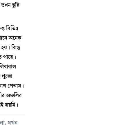
 তখন ছুটি
ু বিভিন্ন
েখানে অনেক
য়। কিন্তু
ে পারে।
 লিবারাল
ই পুজো
ুযোগ পেতাম।
ীর অঞ্জলির
গই হয়নি।
় না, যখন