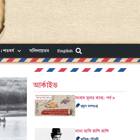
। শতবর্ষ
সলিলায়তন
English
আর্কাইভ
সংবাদ মূলত কাব্য: পর্ব ৮
মৃদুল দাশগুপ্ত
নানা হাসি রাশি রাশি
স্বস্তিক চৌধুরী