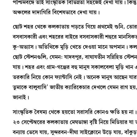
পশ্চিমবঙ্গে তাই সাংস্কৃতিক বিভিন্নতা সহজেই দেখা যায়। কি
অঞ্চলের দাদাগিরি বিশেষভাবে দেখা যায়।
ছোট শহর থেকে কলকাতায় পড়তে গিয়ে প্রথমেই শুনি, তো
বসবাসকারী এবং শহরের বাইরে বসবাসকারী শহুরে মানসিকতার মান
কু-অভ্যাস। অতিথিকে মুড়ি খেতে দেওয়া মানে অপমান। কল
ছোট স্টেশনগুলি, যেমন: যাদবপুর, বাঘাযতীন সন্নিহিত স্টেশ
যায়। শহর এবং গ্রাম-গঞ্জের বহু মানুষ সকালবেলা মুড়ি 
তরকারি নিয়ে কোন ফ্যান্টাসি নেই। অনেক মানুষ আছেন য
তুমাকে বালুবাসি’ জাতীয় ক্যারিকেচার দেখলে যেমন রাগ হয়,
জানাই।
সাংস্কৃতিক বৈষম্য থেকে হয়তো সরাসরি কোনও ক্ষতি হয় না। ক
২৩ সেপ্টেম্বরের কলকাতায় মেঘভাঙ্গা বৃষ্টি নিয়ে মিডিয়ার 
বন্যায় ভেসে যায়, সুন্দরবন-দীঘা সাইক্লোনে উড়ে যায়, বাঁকুড