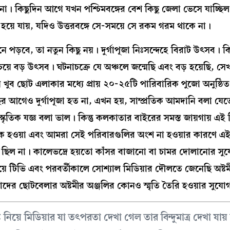
। কিছুদিন আগে যখন পশ্চিমবঙ্গের বেশ কিছু জেলা ভেসে যাচ্ছিল
 হয়ে যায়, যদিও উত্তরবঙ্গে সে-সময়ে সে রকম গরম থাকে না।
 পড়বে, তা নতুন কিছু নয়। দুর্গাপূজা নিঃসন্দেহে বিরাট উৎসব। কিন্ত
চেয়ে বড় উৎসব। ঘটনাচক্রে যে অঞ্চলে জন্মেছি এবং বড় হয়েছি, স
ে খুব ছোট এলাকার মধ্যে প্রায় ২০-২৫টি পারিবারিক পুজো অনুষ্ঠিত হ
আগেও দুর্গাপূজা হত না, এখন হয়, সাম্প্রতিক আমদানি বলা যেত
াংস্কৃতিক যজ্ঞ বলা ভাল। কিন্তু কলকাতার বাইরের সমস্ত জায়গায় এই
িক হওয়া এবং আমরা সেই পরিবারগুলির অংশ না হওয়ার কারণে এ
় ছিল না। কালেভদ্রে হয়তো কাঁসর বাজানো বা চামর দোলানোর স
়ে টিভি এবং পরবর্তীকালে সোশ্যাল মিডিয়ার দৌলতে জেনেছি অষ্টম
মাদের ছোটবেলার অষ্টমীর অঞ্জলির কোনও স্মৃতি তৈরি হওয়ার সুযো
টি নিয়ে মিডিয়ার যা তৎপরতা দেখা গেল তার বিন্দুমাত্র দেখা যায