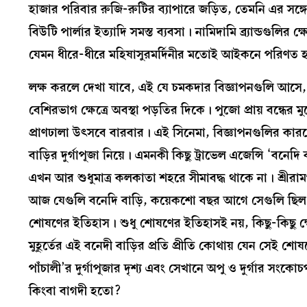
হাজার পরিবার রুজি-রুটির ব্যাপারে জড়িত, তেমনি এর সঙ
বিউটি পার্লার ইত্যাদি সমস্ত ব্যবসা। নামিদামি ব্র্যান্ডগুল
যেমন ধীরে-ধীরে মহিষাসুরমর্দিনীর মতোই আইকনে পরিণত 
লক্ষ করলে দেখা যাবে, এই যে চমকদার বিজ্ঞাপনগুলি আসে, 
বেশিরভাগ ক্ষেত্রে অবস্থা পড়তির দিকে। পুজো প্রায় বন্ধের 
প্রাণঢালা উৎসবে বারবার। এই সিনেমা, বিজ্ঞাপনগুলির কা
বাড়ির দুর্গাপূজা নিয়ে। এমনকী কিছু ট্রাভেল এজেন্সি ‘বনেদ
এখন আর শুধুমাত্র কলকাতা শহরে সীমাবদ্ধ থাকে না। শ্রীরামপুর,
আজ যেগুলি বনেদি বাড়ি, কয়েকশো বছর আগে সেগুলি ছিল জমি
শোষণের ইতিহাস। শুধু শোষণের ইতিহাসই নয়, কিছু-কিছু ক্ষে
মুহূর্তের এই বনেদী বাড়ির প্রতি প্রীতি কোথায় যেন সেই শো
পাঁচালী’র দুর্গাপূজার দৃশ্য এবং সেখানে অপু ও দুর্গার সংকোচপ
কিংবা বাগদী হতো?