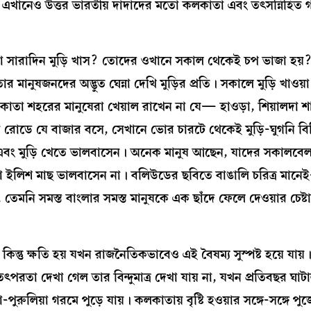
ন্তু এখানেও উত্তর ভারতীয় দাদাদের মতো কলকাতা এবং তৎসন্নিহিত গঙ্
রা সারাদিন মুড়ি খাস? তোদের ওখানে সকাল থেকেই চপ ভাজা হয়
ুষজনদের অদ্ভুত ঘেন্না দেখি মুড়ির প্রতি। সকালে মুড়ি খাওয়া য
কাতা শহরের মানুষেরা খেয়াল রাখেন না যে— হাওড়া, শিয়ালদা 
ন রোডে যে বাজার বসে, সেখানে ভোর চারটে থেকেই মুড়ি-ঘুগনি বিক্
খান এবং মুড়ি খেতে ভালবাসেন। অনেক মানুষ আছেন, যাদের সকালবে
ারা ইলিশ মাছ ভালবাসেন না। বলিউডের ছবিতে বাঙালি চরিত্র মা
 তেমনি সমস্ত বাংলার সমস্ত মানুষকে এক ছাঁদে ফেলে দেওয়ার চেষ্টা
িন্তু ক্ষতি হয় যখন রাজনৈতিকভাবেও এই বৈষম্য সুস্পষ্ট হয়ে যায়।
যা তৎপরতা দেখা গেল তার বিন্দুমাত্র দেখা যায় না, যখন প্রতিবছর ঘা
়া-পুরুলিয়া গরমে পুড়ে যায়। কলকাতায় বৃষ্টি হওয়ার সঙ্গে-সঙ্গে পু