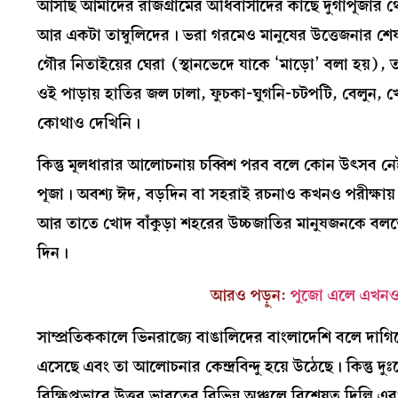
আসছি আমাদের রাজগ্রামের অধিবাসীদের কাছে দুর্গাপূজার থ
আর একটা তাম্বুলিদের। ভরা গরমেও মানুষের উত্তেজনার শেষ 
গৌর নিতাইয়ের ঘেরা (স্থানভেদে যাকে ‘মাড়ো’ বলা হয়)
ওই পাড়ায় হাতির জল ঢালা, ফুচকা-ঘুগনি-চটপটি, বেলুন,
কোথাও দেখিনি।
কিন্তু মূলধারার আলোচনায় চব্বিশ পরব বলে কোন উৎসব নেই।
পূজা। অবশ্য ঈদ, বড়দিন বা সহরাই রচনাও কখনও পরীক্ষায়
আর তাতে খোদ বাঁকুড়া শহরের উচ্চজাতির মানুষজনকে বলতে 
দিন।
আরও পড়ুন:
পুজো এলে এখনও 
সাম্প্রতিককালে ভিনরাজ্যে বাঙালিদের বাংলাদেশি বলে দাগি
এসেছে এবং তা আলোচনার কেন্দ্রবিন্দু হয়ে উঠেছে। কিন্তু
বিক্ষিপ্তভাবে উত্তর ভারতের বিভিন্ন অঞ্চলে বিশেষত দিল্লি এ