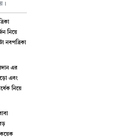
য়।
্রিকা
জন নিয়ে
া নবপত্রিকা
লিদান এর
মড়ো এবং
্ধেক নিয়ে
বাবা
বড়
 কয়েক