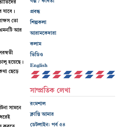
গল্প / কবিতা
তাঁতিদের
ে যাবে।
প্রবন্ধ
রাক্ষস তো
শিল্পকলা
। এমনটি আর
আরামকেদারা
কলাম
রস্বতী
ভিডিও
ালু হয়েছে।
English
কথা ছেড়ে
সাম্প্রতিক লেখা
রংমশাল
ঘটনা সামনে
ক্লান্তি আমার
 ধরেই
ডেটলাইন: পর্ব ৫৪
বাস করতে