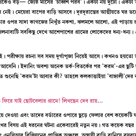
েকেও বড়— জ্যৈষ্ঠ মাসের ‘চব্বিশ পরব’। একটা নয় দুটো। একটা 
নেই। মেয়েরা বাপের বাড়ি আসবে। দূরদূরান্তের আত্মীয়তে ঘর ভর
, তার ওপর সাদা কাগজের নিখুঁত নকশা, ঝলমলে আলো, এই পাড়ায় 
 খেলনাবাটি সবকিছু দেখে আশেপাশের গ্রামের লোকেদের ধন্য-ধন্য
 পরীক্ষায় রচনা সব সময় দুর্গাপূজা নিয়েই আসে। কখনও হয়তো স
 আসেনি। ইদানিং অবশ্য অনেক তর্ক-বিতর্কের পর ‘করম’-এর ছুটি চ
শুনেছি ‘করম’টা আবার কী? তাহলে কলকাত্তাইয়া ‘বাঙ্গালী’দের 
ফিরে যাই ছোটবেলার গ্রামে! লিখছেন দেব রায়
…
য়ে দেওয়া এবং তাদের বর্ডারের ওপারে ছুড়ে ফেলার বেশ কয়েকটি 
 দুঃখের বিষয় এই ধরনের ঘটনা একেবারেই নতুন নয়। গত কয়েক বছর
বং এনসিআর রিজিয়নের প্রান্তিক অঞ্চলে, অস্থায়ী বাড়ি বানিয়ে বস