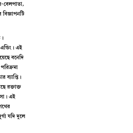
ুল-বেলপাতা,
র বিজ্ঞাপনটি
ি।
 এন্ডিং। এই
য়েছে বনেদি
 পরিক্রমা
র ব্যাপ্তি।
ে রক্তাক্ত
ালসা। এই
‘পথের
র্গা যদি দুলে