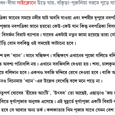
দরবন-দীঘা
সাইক্লোনে
উড়ে যায়, বাঁকুড়া-পুরুলিয়া গরমে পুড়ে যা
িকা স্নানের সময়ে নদীর ঘাট অবধি যাওয়া এবং দশমীর দুপুরে নবপত
ায় নবপত্রিকা স্নানে হয়তো কেউ-কেউ যান কিন্তু নবপত্রিকা বিসর্
সর্জন বিরাট ব্যাপার। যাদের একটাই নতুন জামা হয়েছে তারা সেট
হাঁড়ি বোম সবকিছু ওই সময়েই ফাটানো হবে।
শ হল ‘খ্যান’। মানে সন্ধিক্ষণ। সন্ধিক্ষণে এখানের পুজো গলিতে ব
ে অবশ্য পাঁঠাবলি নয়। এখানে সবজিবলি দেওয়া হয়। শসা, চালকু
 দিয়ে বলিদান হবে। একখণ্ড সবজি মন্দিরে রেখে দেওয়া হবে। বাকি অর
ও সিনেমায় ‘খ্যান’-এর উল্লেখ দেখেছি বলে মনে পড়ে না।
ে। ঋতুপর্ণ ঘোষের ‘হীরের আংটি’, ‘উৎসব’ তো আছেই, এছাড়াও ‘জয় 
িতে দুর্গাপূজার অনুষঙ্গ এসেছে। এই মুহূর্তে দুর্গাপূজা একটি বিরাট 
র্ভর হবে সে আবার অন্য তর্ক। কলকাতার থিম পূজার সাথে যেমন বেশ