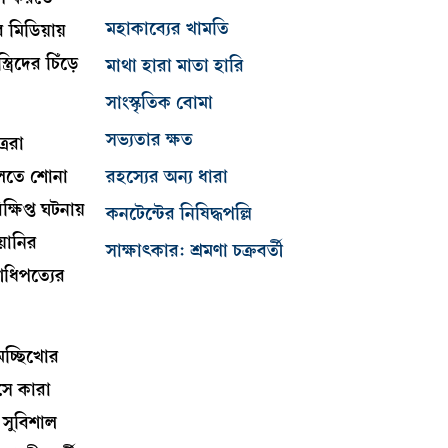
মহাকাব্যের খামতি
 মিডিয়ায়
রিদের চিঁড়ে
মাথা হারা মাতা হারি
সাংস্কৃতিক বোমা
সভ্যতার ক্ষত
্ররা
রহস্যের অন্য ধারা
বলতে শোনা
ষিপ্ত ঘটনায়
কনটেন্টের নিষিদ্ধপল্লি
য়ানির
সাক্ষাৎকার: শ্রমণা চক্রবর্তী
আধিপত্যের
 মচ্ছিখোর
আসে কারা
 সুবিশাল