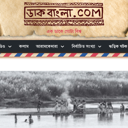
এক ডাকে গোটা বিশ্ব
ডিও
কলাম
আরামকেদারা
নির্বাচিত সংখ্যা
ঋত্বিক ঘটক