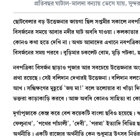
প্রতিবছর ঘাটাল-মালদা বন্যায় ভেসে যায়, সুন্
ছোটবেলার বড় উত্তেজনার জায়গা ছিল সপ্তমীর সকালে নবপত্র
বিসর্জনের সময়ে আবার নদীর ঘাট অবধি যাওয়া। কলকাতার পূজ
কোনও কথা হতে দেখি না। অথচ আমাদের এখানে নবপত্রিকা বি
বিসর্জনের সময় পরবে। বুড়িমার চকলেট বোম, মুড়ি পটকা, 
নবপত্রিকা বিসর্জন ছাড়াও পূজার আর সবচেয়ে উত্তেজনার অং
প্রথা রয়েছে। সেই বলিদান দেখারই উত্তেজনা। বলিদান বলত
আখ। সন্ধিক্ষণের মুহূর্তে ‘জয় মা!’ বলে তলোয়ার বা খাঁড়া
ভক্তরা কাড়াকাড়ি করবে। আজ অবধি কোনও সাহিত্য বা কোন
দুর্গাপূজাকে কেন্দ্র করে বেশ কয়েকটি বাংলা ছবিও হয়েছ
ফেলুনাথ’, ‘পথের পাঁচালী’, ‘দেবী’, ‘পরমা’ ইত্যাদি বিভিন্ন ছব
অর্থনীতি। একটি রাজ্যের অর্থনীতি কেন শুধুমাত্র উৎসব নি