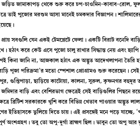
্গে জড়িত জামাকাপড় থেকে শুরু করে চপ-চাওমিন-কাবাব-রোল, ফ
ির ক্ষেত্রে তাই পুজোর মরশুম আসা মানেই চমকদার বিজ্ঞাপন। শালিমারে
হয়েছে।
প্রায় সবগুলি যেন একই টেমপ্লেটে ফেলা। একটি বিরাট বনেদি বাড়
মুখে। হঠাৎ করে কেউ এসে পুজো চালু রাখার সিদ্ধান্ত নেয় এবং হ্যাপি
রণেই কিনা জানি না, আজকাল হঠাৎ এক অদ্ভুত আদেখলাপনা তৈরি হ
ি বাড়ি পূজা পরিক্রমা’র মতো স্পেশাল প্রোগ্রামও শুরু করেছেন। সেই
 গুপ্তিপাড়া, ছাড়িয়ে কাটোয়া, কালনা, সুরুল, কৃষ্ণনগর বহুদূর তা
দার বাড়ি এবং বেশিরভাগ ক্ষেত্রেই সেই বাড়িগুলির পিছনে রয়েছ
ত্রে ব্রিটিশ সরকারকে খুশি করে বিভিন্ন খেতাব পাওয়ার অদ্ভুত ল
ষণের ইতিহাসকে ভুলিয়ে দিতে চায়। এই প্রসঙ্গেই মনে পড়ে যাচ্ছে, 
ূর্ণ অংশগ্রহণ। তবু তো অপু-দুর্গা ব্রাহ্মণ ছিল। ভাবুন তো অপু আর দু