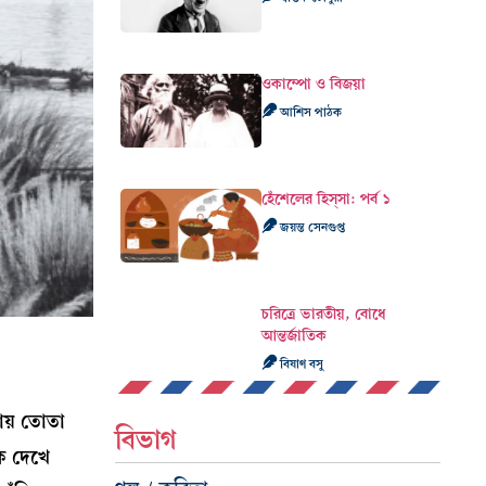
ওকাম্পো ও বিজয়া
আশিস পাঠক
হেঁশেলের হিস্‌সা: পর্ব ১
জয়ন্ত সেনগুপ্ত
চরিত্রে ভারতীয়, বোধে
আন্তর্জাতিক
বিষাণ বসু
নায় তোতা
বিভাগ
ক দেখে