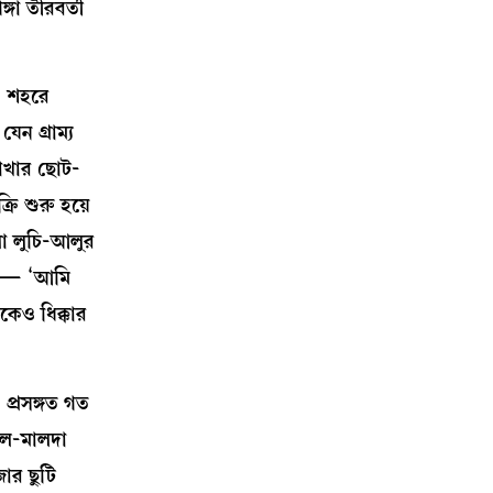
গা তীরবর্তী
? শহরে
েন গ্রাম্য
শাখার ছোট-
রি শুরু হয়ে
লা লুচি-আলুর
নেই— ‘আমি
কেও ধিক্কার
 প্রসঙ্গত গত
টাল-মালদা
জোর ছুটি