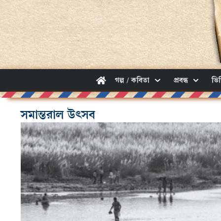
গল্প / কবিতা
প্রবন্ধ
ভি
সমান্তরাল উৎসব