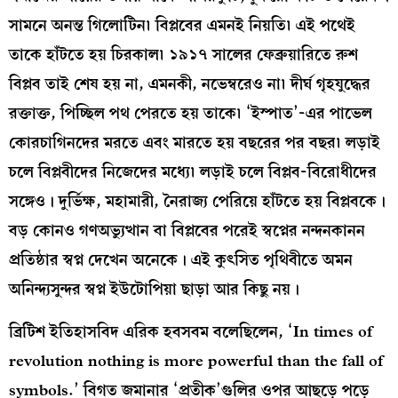
সামনে অনন্ত গিলোটিন৷ বিপ্লবের এমনই নিয়তি৷ এই পথেই
তাকে হাঁটতে হয় চিরকাল৷ ১৯১৭ সালের ফেব্রুয়ারিতে রুশ
বিপ্লব তাই শেষ হয় না, এমনকী, নভেম্বরেও না৷ দীর্ঘ গৃহযুদ্ধের
রক্তাক্ত, পিচ্ছিল পথ পেরতে হয় তাকে৷ ‘ইস্পাত’-এর পাভেল
কোরচাগিনদের মরতে এবং মারতে হয় বছরের পর বছর৷ লড়াই
চলে বিপ্লবীদের নিজেদের মধ্যে৷ লড়াই চলে বিপ্লব-বিরোধীদের
সঙ্গেও। দুর্ভিক্ষ, মহামারী, নৈরাজ্য পেরিয়ে হাঁটতে হয় বিপ্লবকে।
বড় কোনও গণঅভ্যুত্থান বা বিপ্লবের পরেই স্বপ্নের নন্দনকানন
প্রতিষ্ঠার স্বপ্ন দেখেন অনেকে। এই কুৎসিত পৃথিবীতে অমন
অনিন্দ্যসুন্দর স্বপ্ন ইউটোপিয়া ছাড়া আর কিছু নয়।
ব্রিটিশ ইতিহাসবিদ এরিক হবসবম বলেছিলেন, ‘In times of
revolution nothing is more powerful than the fall of
symbols.’ বিগত জমানার ‘প্রতীক’গুলির ওপর আছড়ে পড়ে