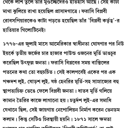
থেকে লাশ তুলে তাঁর মুণ্ডচ্ছেদেরও ইতিহাস আছে। সেই কাটা
মাথা ঝুলিয়ে রাখা হয়েছিল প্রাসাদগাত্রে। ফরাসি বিপ্লবী
রোবসপিয়ারকেও কাটা পড়তে হয়েছিল তাঁর ‘বিপ্লবী কর্তৃত্ব’-র
হাতিয়ার গিলোটিনেই৷
১৭৭৬-এর জুলাই মাসে আমেরিকার স্বাধীনতা ঘোষণার পর নিউ
ইয়র্কে তৃতীয় জর্জের চার হাজার পাউন্ড ওজনের মূর্তি ভাঙচুর
করেছিল উৎফুল্ল জনতা। ফরাসি বিপ্লবের সময় বাস্তিলের
পতনের কথা তো বহুচর্চিত। সেই কালপর্বেই একের পর এক
পঞ্চদশ লুই, ষোড়শ লুই, ষষ্ঠ হেনরির মূর্তি-সহ সাম্রাজ্যের বহু
স্থাপত্যচিহ্ন ভেঙে ফেলে বিপ্লবী জনতা। ধাতব মূর্তি গলিয়ে
কামান তৈরির কাজে লাগানো হয়। চতুর্দশ লুই-এর সমাধি
যেখানে ছিল, সেই জায়গায় নেপোলিয়ন নির্মাণ করেন ভেনডম
কলাম। কিন্তু সেটিও চিরস্থায়ী হয়নি। ১৮৭১ সালে ক্ষমতা