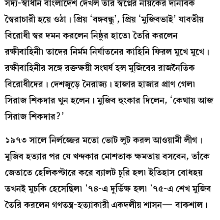
সদ্য-স্বাধীন বাংলাদেশ দেখল তার স্বপ্নের নায়কের দানবিক
স্বৈরাচারী হয়ে ওঠা। প্রিয় ‘বঙ্গবন্ধু’, প্রিয় ‘মুজিবভাই’ যাবতীয়
বিরোধী স্বর দমন করলেন নিষ্ঠুর হাতে৷ তৈরি করলেন
রক্ষীবাহিনী৷ তাদের নির্মম নির্যাতনের কাহিনি ফিরল মুখে মুখে।
রক্ষীবাহিনীর সঙ্গে রক্তক্ষয়ী সংঘর্ষ হল মুজিবের রাজনৈতিক
বিরোধীদের। দেশজুড়ে নৈরাজ্য। হাজার হাজার প্রাণ গেল৷
সিরাজ শিকদার খুন হলেন। মুজিব হুংকার দিলেন, ‘কেথায় আজ
সিরাজ শিকদার?’
১৯৭৩ সালে নির্লজ্জের মতো ভোট লুট করল আওয়ামী লীগ।
মুজিব হত্যার পর যে খন্দকার মোশতাক ক্ষমতায় বসবেন, তাঁকে
জেতাতে হেলিকপ্টারে করে ব্যালট চুরি হল৷ ইতিহাস বোধহয়
তখনই মুচকি হেসেছিল৷ ’৭৪-এ দুর্ভিক্ষ হল৷ ’৭৫-এ শেখ মুজিব
তৈরি করলেন গণতন্ত্র-হত্যাকারী একদলীয় শাসন— বাকশাল।