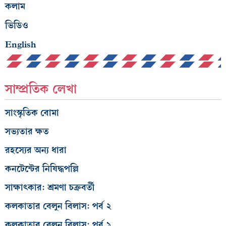
কলাম
ভিডিও
English
সাম্প্রতিক লেখা
সাংস্কৃতিক বোমা
সভ্যতার ক্ষত
রহস্যের অন্য ধারা
কনটেন্টের নিষিদ্ধপল্লি
সাক্ষাৎকার: শ্রমণা চক্রবর্তী
কলকাতার বেলুন বিলাস: পর্ব ২
কলকাতার বেলুন বিলাস: পর্ব ১