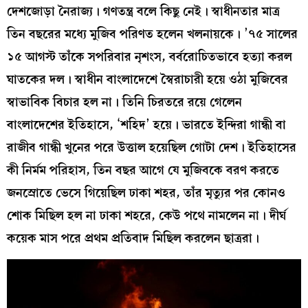
দেশজোড়া নৈরাজ্য। গণতন্ত্র বলে কিছু নেই। স্বাধীনতার মাত্র
তিন বছরের মধ্যে মুজিব পরিণত হলেন খলনায়কে। ’৭৫ সালের
১৫ আগস্ট তাঁকে সপরিবার নৃশংস, বর্বরোচিতভাবে হত্যা করল
ঘাতকের দল। স্বাধীন বাংলাদেশে স্বৈরাচারী হয়ে ওঠা মুজিবের
স্বাভাবিক বিচার হল না। তিনি চিরতরে রয়ে গেলেন
বাংলাদেশের ইতিহাসে, ‘শহিদ’ হয়ে। ভারতে ইন্দিরা গান্ধী বা
রাজীব গান্ধী খুনের পরে উত্তাল হয়েছিল গোটা দেশ। ইতিহাসের
কী নির্মম পরিহাস, তিন বছর আগে যে মুজিবকে বরণ করতে
জনস্রোতে ভেসে গিয়েছিল ঢাকা শহর, তাঁর মৃত্যুর পর কোনও
শোক মিছিল হল না ঢাকা শহরে, কেউ পথে নামলেন না। দীর্ঘ
কয়েক মাস পরে প্রথম প্রতিবাদ মিছিল করলেন ছাত্ররা।