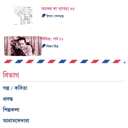
অ্যাবরা কা থ্যাবড়া ৪৪
উপল সেনগুপ্ত
বিনিদ্র: পর্ব ১১
বিমল মিত্র
বিভাগ
গল্প / কবিতা
প্রবন্ধ
শিল্পকলা
আরামকেদারা