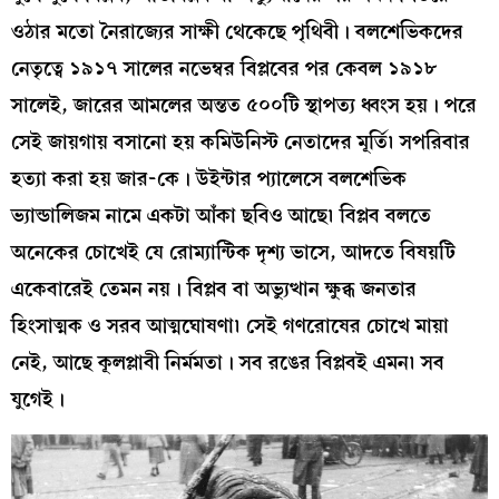
ওঠার মতো নৈরাজ্যের সাক্ষী থেকেছে পৃথিবী। বলশেভিকদের
নেতৃত্বে ১৯১৭ সালের নভেম্বর বিপ্লবের পর কেবল ১৯১৮
সালেই, জারের আমলের অন্তত ৫০০টি স্থাপত্য ধ্বংস হয়। পরে
সেই জায়গায় বসানো হয় কমিউনিস্ট নেতাদের মূর্তি৷ সপরিবার
হত্যা করা হয় জার-কে। উইন্টার প্যালেসে বলশেভিক
ভ্যান্ডালিজম নামে একটা আঁকা ছবিও আছে৷ বিপ্লব বলতে
অনেকের চোখেই যে রোম্যান্টিক দৃশ্য ভাসে, আদতে বিষয়টি
একেবারেই তেমন নয়। বিপ্লব বা অভ্যুত্থান ক্ষুব্ধ জনতার
হিংসাত্মক ও সরব আত্মঘোষণা৷ সেই গণরোষের চোখে মায়া
নেই, আছে কূলপ্লাবী নির্মমতা। সব রঙের বিপ্লবই এমন৷ সব
যুগেই।