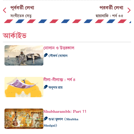
পূর্ববর্তী লেখা
পরবর্তী লেখা
সংগীতের সেতু
ছায়াবাজি : পর্ব ৩৫
আর্কাইভ
নোলান ও উত্তরকাল
সৌকর্য ঘোষাল
নীলা-নীলাব্জ : পর্ব ৪
অনুপম রায়
Shubharambh: Part 11
শুভা মুদ্গল (Shubha
Mudgal)