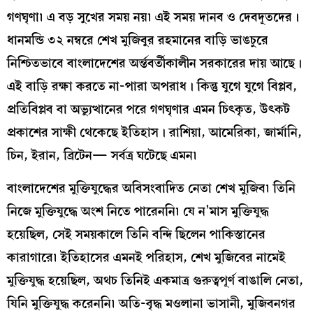
গণঘৃণা৷ এ বড় সুখের সময় নয়৷ এই সময় দানব ও দেবদূতদের।
ধানমন্ডি ৩২ নম্বরে শেখ মুজিবুর রহমানের বাড়ি ভাঙচুরে
নিশ্চিতভাবে বাংলাদেশের অর্ন্তবর্তীকালীন সরকারের দায় আছে।
এই বাড়ি রক্ষা করতে না-পারা অপরাধ। কিন্তু যুগে যুগে বিপ্লব,
প্রতিবিপ্লব বা অভ্যুত্থানের পরে গণঘৃণার এমন চিৎকৃত, উৎকট
প্রকাশের সাক্ষী থেকেছে ইতিহাস। রাশিয়া, আমেরিকা, জার্মানি,
চিন, ইরান, ব্রিটেন— সর্বত্র ঘটেছে এমন৷
বাংলাদেশের মুক্তিযুদ্ধের অবিসংবাদিত নেতা শেখ মুজিব৷ তিনি
নিজে মুক্তিযুদ্ধে অংশ নিতে পারেননি৷ যে ন’মাস মুক্তিযুদ্ধ
হয়েছিল, সেই সময়কালে তিনি বন্দি ছিলেন পাকিস্তানের
কারাগারে৷ ইতিহাসের এমনই পরিহাস, শেখ মুজিবের নামেই
মুক্তিযুদ্ধ হয়েছিল, অথচ তিনিই একমাত্র গুরুত্বপূর্ণ বাঙালি নেতা,
যিনি মুক্তিযুদ্ধ করেননি৷ অতি-বৃদ্ধ মওলানা ভাসানী, মুজিবনগর