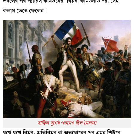
দখলের পর প্যারিস কমিউনের ‘বিপ্লবী কমিউনার্ড’-রা সেই
কলাম ভেঙে ফেলেন।
বাস্তিল দুর্গের পতনেও ছিল নৈরাজ্য
যুগে যুগে বিপ্লব, প্রতিবিপ্লব বা অভ্যুত্থানের পর এমন শিউরে