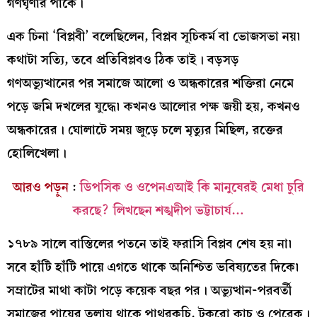
গণঘৃণার পাঁকে।
এক চিনা ‘বিপ্লবী’ বলেছিলেন, বিপ্লব সূচিকর্ম বা ভোজসভা নয়৷
কথাটা সত্যি, তবে প্রতিবিপ্লবও ঠিক তাই। বড়সড়
গণঅভ্যুত্থানের পর সমাজে আলো ও অন্ধকারের শক্তিরা নেমে
পড়ে জমি দখলের যুদ্ধে৷ কখনও আলোর পক্ষ জয়ী হয়, কখনও
অন্ধকারের। ঘোলাটে সময় জুড়ে চলে মৃত্যুর মিছিল, রক্তের
হোলিখেলা।
আরও পড়ুন
:
ডিপসিক ও ওপেনএআই কি মানুষেরই মেধা চুরি
করছে? লিখছেন শঙ্খদীপ ভট্টাচার্য…
১৭৮৯ সালে বাস্তিলের পতনে তাই ফরাসি বিপ্লব শেষ হয় না৷
সবে হাঁটি হাঁটি পায়ে এগতে থাকে অনিশ্চিত ভবিষ্যতের দিকে৷
সম্রাটের মাথা কাটা পড়ে কয়েক বছর পর। অভ্যুত্থান-পরবর্তী
সমাজের পায়ের তলায় থাকে পাথরকুচি, টুকরো কাচ ও পেরেক।