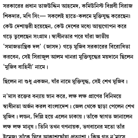
সরকারের প্রধান তাজউদ্দিন আহমেদ, কমিউনিস্ট বিপ্লবী সিরাজ
শিকদার, মণি সিং— সকলেই হাতে-কলমে মুক্তিযুদ্ধ করেছেন৷
কেউ দেশান্তরী হয়েছেন, কেউ দেশের মধ্যে আত্মগোপন করে
গড়ে তুলেছেন সংগ্রাম। স্বাধীনতার পরে যাঁরা জাতীয়
‘সমাজতান্ত্রিক দল’ (জাসদ) গড়ে মুজিব সরকারের বিরোধিতা
করবেন, সেই সিরাজুল আলম খানরা মুক্তিযুদ্ধের ময়দানে ছিলেন
‘মুজিব বাহিনী’ নামে।
ছিলেন না শুধু একজন, যাঁর নামে মুক্তিযুদ্ধ, সেই শেখ মুজিব।
ন’মাস রক্তের বন্যায় স্নান করে, লক্ষ লক্ষ প্রাণের বিনিময়ে
স্বাধীনতা অর্জন করল বাংলাদেশ। জেল থেকে ছাড়া পেলেন শেখ
মুজিব। লন্ডন, দিল্লি হয়ে এলেন ঢাকায়। তাঁকে স্বাগত জানালেন
লক্ষ লক্ষ মানুষ। তিনি তখন গণনায়ক, ভগবানের মতো তাঁর
ইমেজ৷ তাঁকে ঘিরে আকাশছোঁয়া প্রত্যাশা। কিন্তু গত ন’মাসে