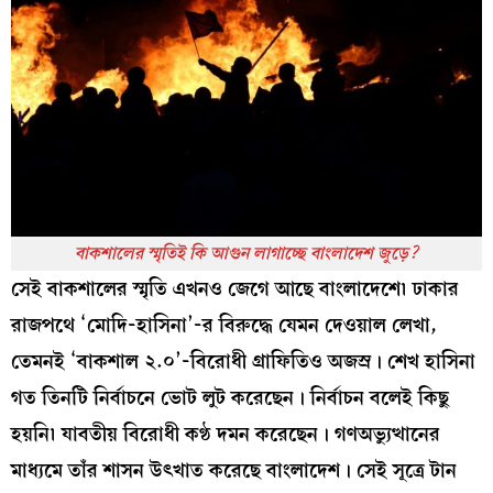
বাকশালের স্মৃতিই কি আগুন লাগাচ্ছে বাংলাদেশ জুড়ে?
সেই বাকশালের স্মৃতি এখনও জেগে আছে বাংলাদেশে৷ ঢাকার
রাজপথে ‘মোদি-হাসিনা’-র বিরুদ্ধে যেমন দেওয়াল লেখা,
তেমনই ‘বাকশাল ২.০’-বিরোধী গ্রাফিতিও অজস্র। শেখ হাসিনা
গত তিনটি নির্বাচনে ভোট লুট করেছেন। নির্বাচন বলেই কিছু
হয়নি৷ যাবতীয় বিরোধী কণ্ঠ দমন করেছেন। গণঅভ্যুত্থানের
মাধ্যমে তাঁর শাসন উৎখাত করেছে বাংলাদেশ। সেই সূত্রে টান