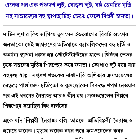
একের পর এক পঞ্চদশ লুই, ষোড়শ লুই, ষষ্ঠ হেনরির মূর্তি-
সহ সাম্রাজ্যের বহু স্থাপত্যচিহ্ন ভেঙে ফেলে বিপ্লবী জনতা।
মার্টিন লুথার কিং জাগিয়ে তুললেন ইউরোপের বিরাট অংশের
জনতাকে৷ সেই জাগরণের অভিঘাতে ক্যাথলিকদের বহু মূর্তি ও
অন্যান্য স্থাপনা ধ্বংস হয় প্রোটেস্ট্যান্টদের হাতে। গির্জার ভেতর
ঢুকে সন্তদের মূর্তির শিরশ্ছেদ করে জনতা। কোথাও লুট হয়ে যায়
বহুমূল্য ধাতু। সপ্তদশ শতকের মাঝামাঝি অলিভার ক্রমওয়েলের
নেতৃত্বে পার্লামেন্ট মূর্তিপূজা ও কুসংস্কারের বিরুদ্ধে শপথ নেওয়ার
পর এই ধরনের নৈরাজ্য আরও তীব্র হয়। ক্রমওয়েলের বিপ্লবে
শিরশ্ছেদ হয়েছিল কিং চার্লসের।
একে যদি ‘বিপ্লবী’ নৈরাজ্য বলি, তাহলে ‘প্রতিবিপ্লবী’ নৈরাজ্যও
হয়েছে অনেক। মৃত্যুর কয়েক বছর পরে ক্রমওয়েলের কবর