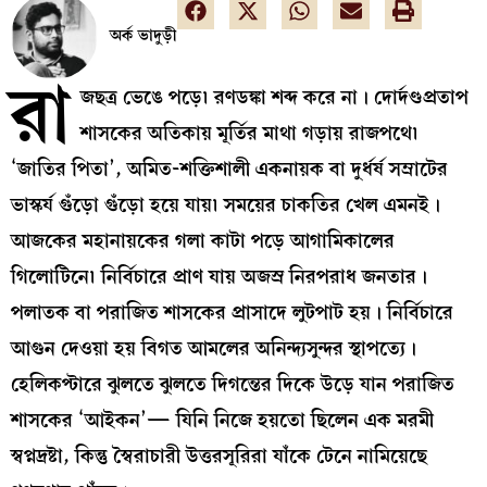
অর্ক ভাদুড়ী
রা
জছত্র ভেঙে পড়ে৷ রণডঙ্কা শব্দ করে না। দোর্দণ্ডপ্রতাপ
শাসকের অতিকায় মূর্তির মাথা গড়ায় রাজপথে৷
‘জাতির পিতা’, অমিত-শক্তিশালী একনায়ক বা দুর্ধর্ষ সম্রাটের
ভাস্কর্য গুঁড়ো গুঁড়ো হয়ে যায়৷ সময়ের চাকতির খেল এমনই।
আজকের মহানায়কের গলা কাটা পড়ে আগামিকালের
গিলোটিনে৷ নির্বিচারে প্রাণ যায় অজস্র নিরপরাধ জনতার।
পলাতক বা পরাজিত শাসকের প্রাসাদে লুটপাট হয়। নির্বিচারে
আগুন দেওয়া হয় বিগত আমলের অনিন্দ্যসুন্দর স্থাপত্যে।
হেলিকপ্টারে ঝুলতে ঝুলতে দিগন্তের দিকে উড়ে যান পরাজিত
শাসকের ‘আইকন’— যিনি নিজে হয়তো ছিলেন এক মরমী
স্বপ্নদ্রষ্টা, কিন্তু স্বৈরাচারী উত্তরসূরিরা যাঁকে টেনে নামিয়েছে