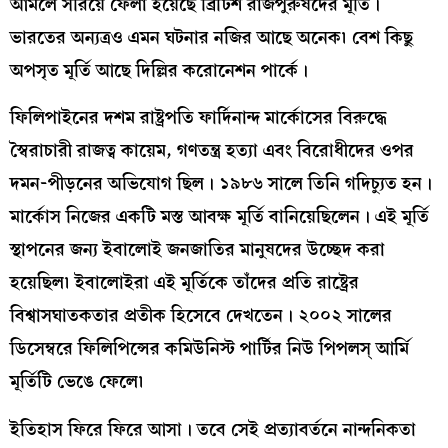
আমলে সরিয়ে ফেলা হয়েছে ব্রিটিশ রাজপুরুষদের মূর্তি।
ভারতের অন্যত্রও এমন ঘটনার নজির আছে অনেক৷ বেশ কিছু
অপসৃত মূর্তি আছে দিল্লির করোনেশন পার্কে।
ফিলিপাইনের দশম রাষ্ট্রপতি ফার্দিনান্দ মার্কোসের বিরুদ্ধে
স্বৈরাচারী রাজত্ব কায়েম, গণতন্ত্র হত্যা এবং বিরোধীদের ওপর
দমন-পীড়নের অভিযোগ ছিল। ১৯৮৬ সালে তিনি গদিচ্যুত হন।
মার্কোস নিজের একটি মস্ত আবক্ষ মূর্তি বানিয়েছিলেন। এই মূর্তি
স্থাপনের জন্য ইবালোই জনজাতির মানুষদের উচ্ছেদ করা
হয়েছিল৷ ইবালোইরা এই মূর্তিকে তাঁদের প্রতি রাষ্ট্রের
বিশ্বাসঘাতকতার প্রতীক হিসেবে দেখতেন। ২০০২ সালের
ডিসেম্বরে ফিলিপিন্সের কমিউনিস্ট পার্টির নিউ পিপলস্ আর্মি
মূর্তিটি ভেঙে ফেলে৷
ইতিহাস ফিরে ফিরে আসা। তবে সেই প্রত্যাবর্তনে নান্দনিকতা